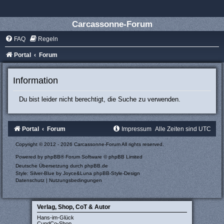
Carcassonne-Forum
FAQ
Regeln
Portal
Forum
Information
Du bist leider nicht berechtigt, die Suche zu verwenden.
Portal
Forum
Impressum
Alle Zeiten sind
UTC
Copyright © 2012 - 2026 Carcassonne-Forum All rights reserved.
Powered by
phpBB
® Forum Software © phpBB Limited
Deutsche Übersetzung durch
phpBB.de
Style: Silver-Blue by Joyce&Luna
phpBB-Style-Design
Datenschutz
|
Nutzungsbedingungen
Verlag, Shop, CoT & Autor
Hans-im-Glück
CundCo-Shop