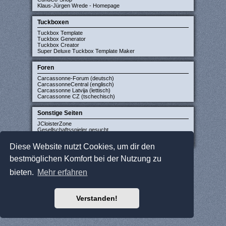
Klaus-Jürgen Wrede - Homepage
Tuckboxen
Tuckbox Template
Tuckbox Generator
Tuckbox Creator
Super Deluxe Tuckbox Template Maker
Foren
Carcassonne-Forum (deutsch)
CarcassonneCentral (englisch)
Carcassonne Latvija (lettisch)
Carcassonne CZ (tschechisch)
Sonstige Seiten
JCloisterZone
Gesellschaftsspieler gesucht
WikiCarpedia
BoardGameGeek
Diese Website nutzt Cookies, um dir den
bestmöglichen Komfort bei der Nutzung zu
bieten.
Mehr erfahren
Verstanden!