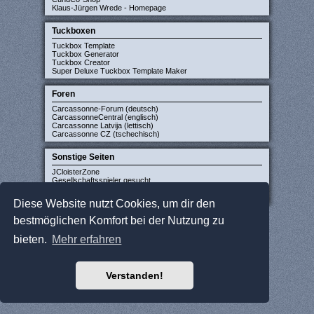
Klaus-Jürgen Wrede - Homepage
Tuckboxen
Tuckbox Template
Tuckbox Generator
Tuckbox Creator
Super Deluxe Tuckbox Template Maker
Foren
Carcassonne-Forum (deutsch)
CarcassonneCentral (englisch)
Carcassonne Latvija (lettisch)
Carcassonne CZ (tschechisch)
Sonstige Seiten
JCloisterZone
Gesellschaftsspieler gesucht
WikiCarpedia
BoardGameGeek
Diese Website nutzt Cookies, um dir den
bestmöglichen Komfort bei der Nutzung zu
bieten.
Mehr erfahren
Verstanden!