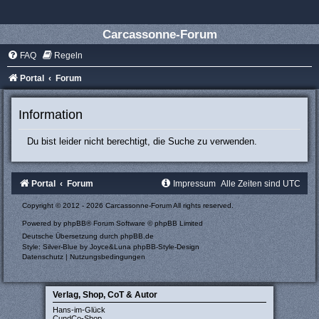
Carcassonne-Forum
FAQ
Regeln
Portal
Forum
Information
Du bist leider nicht berechtigt, die Suche zu verwenden.
Portal
Forum
Impressum
Alle Zeiten sind
UTC
Copyright © 2012 - 2026 Carcassonne-Forum All rights reserved.
Powered by
phpBB
® Forum Software © phpBB Limited
Deutsche Übersetzung durch
phpBB.de
Style: Silver-Blue by Joyce&Luna
phpBB-Style-Design
Datenschutz
|
Nutzungsbedingungen
Verlag, Shop, CoT & Autor
Hans-im-Glück
CundCo-Shop