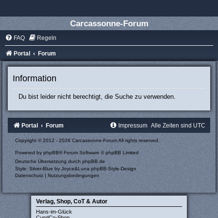
Carcassonne-Forum
FAQ
Regeln
Portal
Forum
Information
Du bist leider nicht berechtigt, die Suche zu verwenden.
Portal
Forum
Impressum
Alle Zeiten sind
UTC
Copyright © 2012 - 2026 Carcassonne-Forum All rights reserved.
Powered by
phpBB
® Forum Software © phpBB Limited
Deutsche Übersetzung durch
phpBB.de
Style: Silver-Blue by Joyce&Luna
phpBB-Style-Design
Datenschutz
|
Nutzungsbedingungen
Verlag, Shop, CoT & Autor
Hans-im-Glück
CundCo-Shop