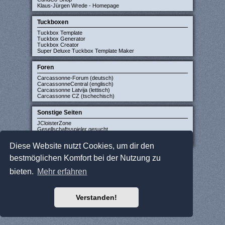
Klaus-Jürgen Wrede - Homepage
Tuckboxen
Tuckbox Template
Tuckbox Generator
Tuckbox Creator
Super Deluxe Tuckbox Template Maker
Foren
Carcassonne-Forum (deutsch)
CarcassonneCentral (englisch)
Carcassonne Latvija (lettisch)
Carcassonne CZ (tschechisch)
Sonstige Seiten
JCloisterZone
Gesellschaftsspieler gesucht
WikiCarpedia
BoardGameGeek
Diese Website nutzt Cookies, um dir den
bestmöglichen Komfort bei der Nutzung zu
bieten.
Mehr erfahren
Verstanden!