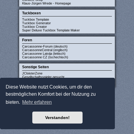
Klaus-Jürgen Wrede - Homepage
Tuckboxen
Tuckbox Template
Tuckbox Generator
Tuckbox Creator
Super Deluxe Tuckbox Template Maker
Foren
Carcassonne-Forum (deutsch)
CarcassonneCentral (englisch)
Carcassonne Latvija (lettisch)
Carcassonne CZ (tschechisch)
Sonstige Seiten
JCloisterZone
Gesellschaftsspieler gesucht
WikiCarpedia
BoardGameGeek
Diese Website nutzt Cookies, um dir den
bestmöglichen Komfort bei der Nutzung zu
bieten.
Mehr erfahren
Verstanden!