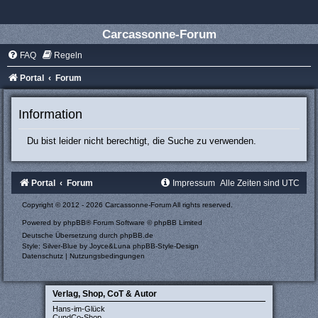
Carcassonne-Forum
FAQ
Regeln
Portal
Forum
Information
Du bist leider nicht berechtigt, die Suche zu verwenden.
Portal
Forum
Impressum
Alle Zeiten sind
UTC
Copyright © 2012 - 2026 Carcassonne-Forum All rights reserved.
Powered by
phpBB
® Forum Software © phpBB Limited
Deutsche Übersetzung durch
phpBB.de
Style: Silver-Blue by Joyce&Luna
phpBB-Style-Design
Datenschutz
|
Nutzungsbedingungen
Verlag, Shop, CoT & Autor
Hans-im-Glück
CundCo-Shop