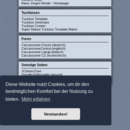
Klaus-Jürgen Wrede - Homepage
Tuckboxen
Tuckbox Template
Tuckbox Generator
Tuckbox Creator
Super Deluxe Tuckbox Template Maker
Foren
Carcassonne-Forum (deutsch)
CarcassonneCentral (englisch)
Carcassonne Latvija (lettisch)
Carcassonne CZ (tschechisch)
Sonstige Seiten
JCloisterZone
Gesellschaftsspieler gesucht
WikiCarpedia
BoardGameGeek
Diese Website nutzt Cookies, um dir den
bestmöglichen Komfort bei der Nutzung zu
bieten.
Mehr erfahren
Verstanden!