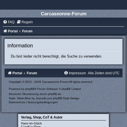
Carcassonne-Forum
FAQ
Regeln
Portal
Forum
Information
Du bist leider nicht berechtigt, die Suche zu verwenden.
Portal
Forum
Impressum
Alle Zeiten sind
UTC
Copyright © 2012 - 2026 Carcassonne-Forum All rights reserved.
Powered by
phpBB
® Forum Software © phpBB Limited
Deutsche Übersetzung durch
phpBB.de
Style: Silver-Blue by Joyce&Luna
phpBB-Style-Design
Datenschutz
|
Nutzungsbedingungen
Verlag, Shop, CoT & Autor
Hans-im-Glück
CundCo-Shop