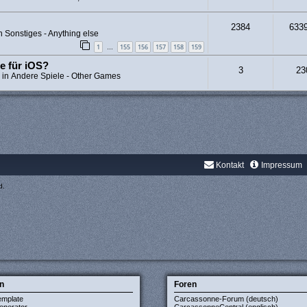
2384
633
in
Sonstiges - Anything else
1
155
156
157
158
159
…
e für iOS?
3
23
 in
Andere Spiele - Other Games
Kontakt
Impressum
d.
n
Foren
emplate
Carcassonne-Forum (deutsch)