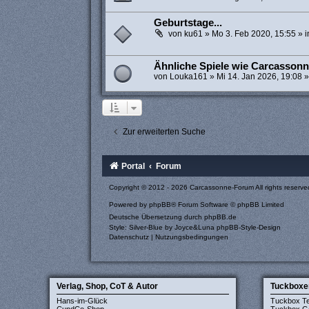
Geburtstage...
von
ku61
»
Mo 3. Feb 2020, 15:55
» 
Ähnliche Spiele wie Carcassonn
von
Louka161
»
Mi 14. Jan 2026, 19:08
»
Zur erweiterten Suche
Portal
Forum
Copyright © 2012 - 2026 Carcassonne-Forum All rights reserve
Powered by
phpBB
® Forum Software © phpBB Limited
Deutsche Übersetzung durch
phpBB.de
Style: Silver-Blue by Joyce&Luna
phpBB-Style-Design
Datenschutz
|
Nutzungsbedingungen
Verlag, Shop, CoT & Autor
Tuckboxe
Hans-im-Glück
Tuckbox T