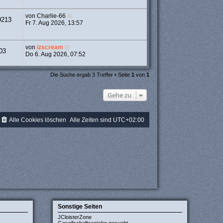
von
Charlie-66
9213
Fr 7. Aug 2026, 13:57
von
izscream
03
Do 6. Aug 2026, 07:52
Die Suche ergab 3 Treffer • Seite
1
von
1
Gehe zu
Alle Cookies löschen
Alle Zeiten sind
UTC+02:00
Sonstige Seiten
JCloisterZone