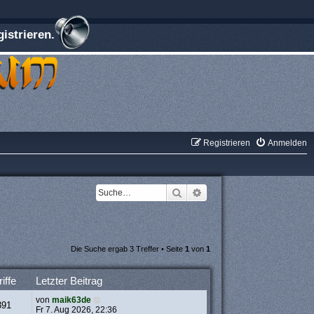
istrieren.
Registrieren
Anmelden
Suche
Erweiterte Suche
Die Suche ergab 3 Treffer • Seite
1
von
1
iffe
Letzter Beitrag
von
maik63de
391
Fr 7. Aug 2026, 22:36