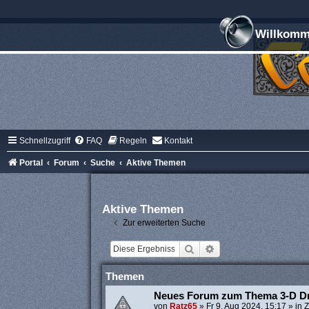
Willkomme
Schnellzugriff
FAQ
Regeln
Kontakt
Portal
Forum
Suche
Aktive Themen
Aktive Themen
Zur erweiterten Suche
Suche
Erweiterte Suche
Themen
Neues Forum zum Thema 3-D D
von
Ratz65
»
Fr 9. Aug 2024, 15:17
» in
Z