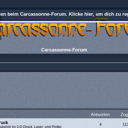
n beim Carcassonne-Forum. Klicke hier, um dich zu reg
Carcassonne-Forum
Antworten
Zugr
ruck
4
11
ubehör im 3-D Druck, Laser- und Plotter