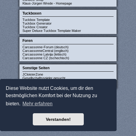
Klaus-Jürgen Wrede - Homepage
Tuckboxen
Tuckbox Template
Tuckbox Generator
Tuckbox Creator
Super Deluxe Tuckbox Template Maker
Foren
Carcassonne-Forum (deutsch)
CarcassonneCentral (englisch)
Carcassonne Latvija (lettisch)
Carcassonne CZ (tschechisch)
Sonstige Seiten
JCloisterZone
Gesellschaftsspieler gesucht
WikiCarpedia
BoardGameGeek
Diese Website nutzt Cookies, um dir den
bestmöglichen Komfort bei der Nutzung zu
bieten.
Mehr erfahren
Verstanden!