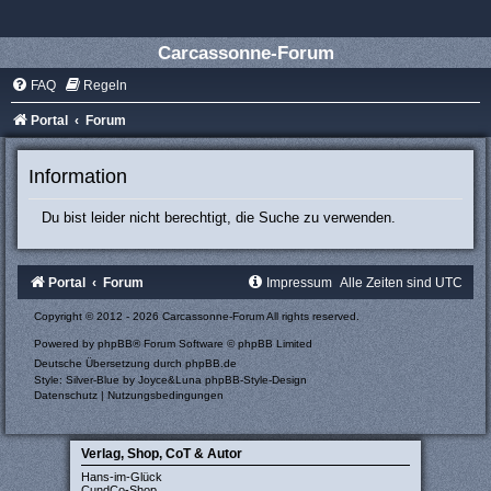
Carcassonne-Forum
FAQ
Regeln
Portal
Forum
Information
Du bist leider nicht berechtigt, die Suche zu verwenden.
Portal
Forum
Impressum
Alle Zeiten sind
UTC
Copyright © 2012 - 2026 Carcassonne-Forum All rights reserved.
Powered by
phpBB
® Forum Software © phpBB Limited
Deutsche Übersetzung durch
phpBB.de
Style: Silver-Blue by Joyce&Luna
phpBB-Style-Design
Datenschutz
|
Nutzungsbedingungen
Verlag, Shop, CoT & Autor
Hans-im-Glück
CundCo-Shop