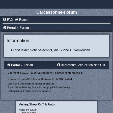
Carcassonne-Forum
FAQ
Regeln
Portal
Forum
Information
Du bist leider nicht berechtigt, die Suche zu verwenden.
Portal
Forum
Impressum
Alle Zeiten sind
UTC
Copyright © 2012 - 2026 Carcassonne-Forum All rights reserved.
Powered by
phpBB
® Forum Software © phpBB Limited
Deutsche Übersetzung durch
phpBB.de
Style: Silver-Blue by Joyce&Luna
phpBB-Style-Design
Datenschutz
|
Nutzungsbedingungen
Verlag, Shop, CoT & Autor
Hans-im-Glück
CundCo-Shop