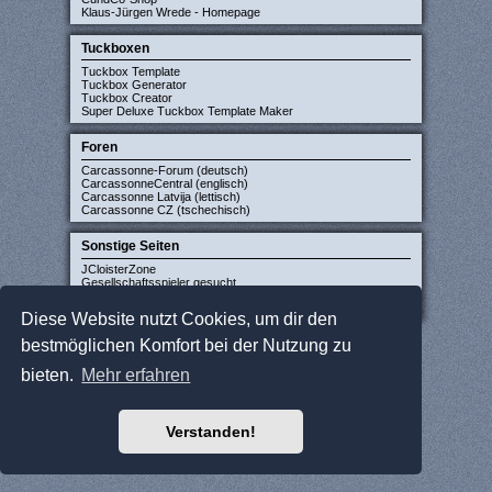
Klaus-Jürgen Wrede - Homepage
Tuckboxen
Tuckbox Template
Tuckbox Generator
Tuckbox Creator
Super Deluxe Tuckbox Template Maker
Foren
Carcassonne-Forum (deutsch)
CarcassonneCentral (englisch)
Carcassonne Latvija (lettisch)
Carcassonne CZ (tschechisch)
Sonstige Seiten
JCloisterZone
Gesellschaftsspieler gesucht
WikiCarpedia
BoardGameGeek
Diese Website nutzt Cookies, um dir den
bestmöglichen Komfort bei der Nutzung zu
bieten.
Mehr erfahren
Verstanden!