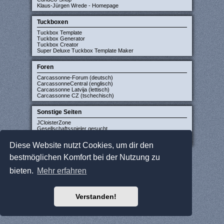
Klaus-Jürgen Wrede - Homepage
Tuckboxen
Tuckbox Template
Tuckbox Generator
Tuckbox Creator
Super Deluxe Tuckbox Template Maker
Foren
Carcassonne-Forum (deutsch)
CarcassonneCentral (englisch)
Carcassonne Latvija (lettisch)
Carcassonne CZ (tschechisch)
Sonstige Seiten
JCloisterZone
Gesellschaftsspieler gesucht
WikiCarpedia
BoardGameGeek
Diese Website nutzt Cookies, um dir den
bestmöglichen Komfort bei der Nutzung zu
bieten.
Mehr erfahren
Verstanden!