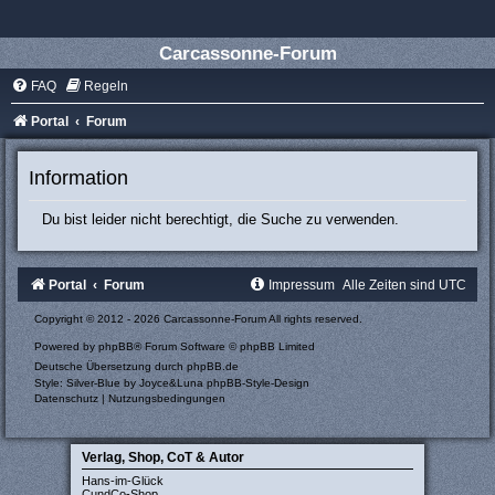
Carcassonne-Forum
FAQ
Regeln
Portal
Forum
Information
Du bist leider nicht berechtigt, die Suche zu verwenden.
Portal
Forum
Impressum
Alle Zeiten sind
UTC
Copyright © 2012 - 2026 Carcassonne-Forum All rights reserved.
Powered by
phpBB
® Forum Software © phpBB Limited
Deutsche Übersetzung durch
phpBB.de
Style: Silver-Blue by Joyce&Luna
phpBB-Style-Design
Datenschutz
|
Nutzungsbedingungen
Verlag, Shop, CoT & Autor
Hans-im-Glück
CundCo-Shop