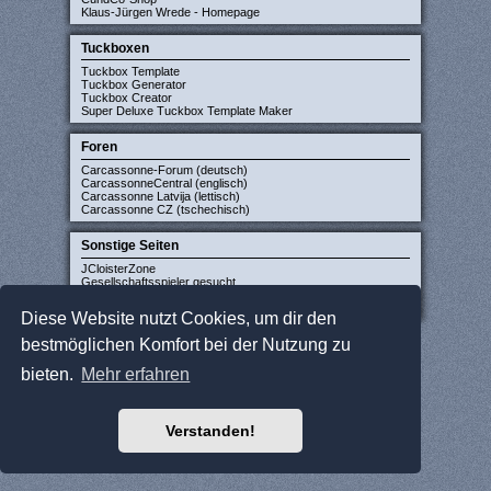
Klaus-Jürgen Wrede - Homepage
Tuckboxen
Tuckbox Template
Tuckbox Generator
Tuckbox Creator
Super Deluxe Tuckbox Template Maker
Foren
Carcassonne-Forum (deutsch)
CarcassonneCentral (englisch)
Carcassonne Latvija (lettisch)
Carcassonne CZ (tschechisch)
Sonstige Seiten
JCloisterZone
Gesellschaftsspieler gesucht
WikiCarpedia
BoardGameGeek
Diese Website nutzt Cookies, um dir den
bestmöglichen Komfort bei der Nutzung zu
bieten.
Mehr erfahren
Verstanden!