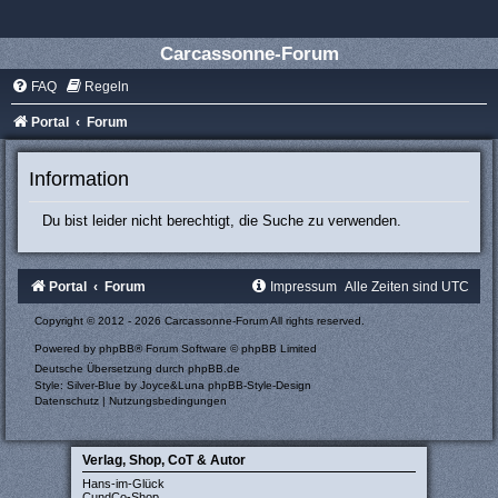
Carcassonne-Forum
FAQ
Regeln
Portal
Forum
Information
Du bist leider nicht berechtigt, die Suche zu verwenden.
Portal
Forum
Impressum
Alle Zeiten sind
UTC
Copyright © 2012 - 2026 Carcassonne-Forum All rights reserved.
Powered by
phpBB
® Forum Software © phpBB Limited
Deutsche Übersetzung durch
phpBB.de
Style: Silver-Blue by Joyce&Luna
phpBB-Style-Design
Datenschutz
|
Nutzungsbedingungen
Verlag, Shop, CoT & Autor
Hans-im-Glück
CundCo-Shop