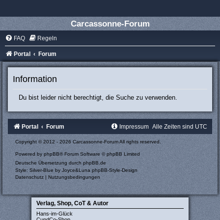
Carcassonne-Forum
FAQ
Regeln
Portal
Forum
Information
Du bist leider nicht berechtigt, die Suche zu verwenden.
Portal
Forum
Impressum
Alle Zeiten sind
UTC
Copyright © 2012 - 2026 Carcassonne-Forum All rights reserved.
Powered by
phpBB
® Forum Software © phpBB Limited
Deutsche Übersetzung durch
phpBB.de
Style: Silver-Blue by Joyce&Luna
phpBB-Style-Design
Datenschutz
|
Nutzungsbedingungen
Verlag, Shop, CoT & Autor
Hans-im-Glück
CundCo-Shop