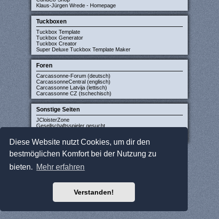
Klaus-Jürgen Wrede - Homepage
Tuckboxen
Tuckbox Template
Tuckbox Generator
Tuckbox Creator
Super Deluxe Tuckbox Template Maker
Foren
Carcassonne-Forum (deutsch)
CarcassonneCentral (englisch)
Carcassonne Latvija (lettisch)
Carcassonne CZ (tschechisch)
Sonstige Seiten
JCloisterZone
Gesellschaftsspieler gesucht
WikiCarpedia
BoardGameGeek
Diese Website nutzt Cookies, um dir den
bestmöglichen Komfort bei der Nutzung zu
bieten.
Mehr erfahren
Verstanden!