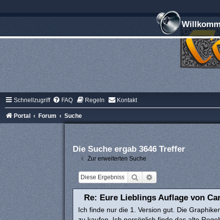
Willkomme
Schnellzugriff
FAQ
Regeln
Kontakt
Portal
Forum
Suche
Die Suche ergab 3646 Treffer
Zur erweiterten Suche
Suche
Erweiterte Suche
Re: Eure Lieblings Auflage von Ca
Ich finde nur die 1. Version gut. Die Graphik
zu kaufen. Ich persönlich finde das alte Rege