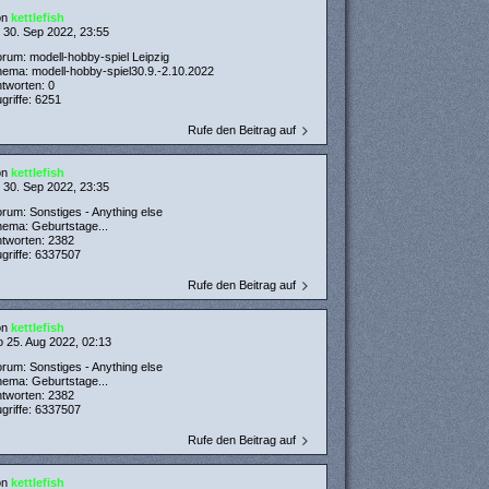
on
kettlefish
 30. Sep 2022, 23:55
orum:
modell-hobby-spiel Leipzig
hema:
modell-hobby-spiel30.9.-2.10.2022
ntworten:
0
griffe:
6251
Rufe den Beitrag auf
on
kettlefish
 30. Sep 2022, 23:35
orum:
Sonstiges - Anything else
hema:
Geburtstage...
ntworten:
2382
griffe:
6337507
Rufe den Beitrag auf
on
kettlefish
 25. Aug 2022, 02:13
orum:
Sonstiges - Anything else
hema:
Geburtstage...
ntworten:
2382
griffe:
6337507
Rufe den Beitrag auf
on
kettlefish