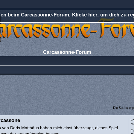
n beim Carcassonne-Forum. Klicke hier, um dich zu reg
Carcassonne-Forum
Die Suche erg
rcassone
v
Mo
en von Doris Matthäus haben mich einst überzeugt, dieses Spiel
F
lwerk der ersten Version besser.