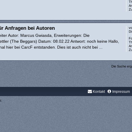
T
A
Zu
ür Anfragen bei Autoren
v
Di
eiter Autor: Marcus Gwiasda, Erweiterungen: Die
F
ttler (The Beggars) Datum: 08.02.22 Antwort: noch keine Hallo,
T
A
al hier bei CarcF entstanden. Dies ist auch nicht bei ...
Zu
Die Suche erg
Kontakt
Impressum
d.