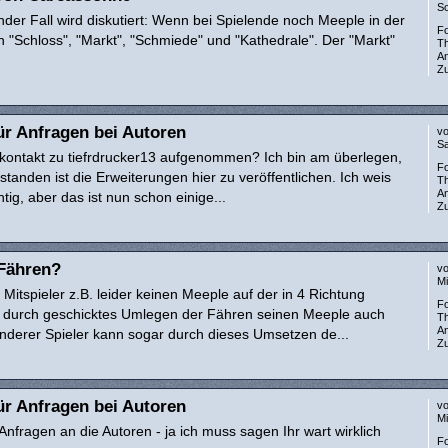
So
ender Fall wird diskutiert: Wenn bei Spielende noch Meeple in der
F
n "Schloss", "Markt", "Schmiede" und "Kathedrale". Der "Markt"
T
A
Zu
ür Anfragen bei Autoren
v
Sa
l kontakt zu tiefrdrucker13 aufgenommen? Ich bin am überlegen,
F
rstanden ist die Erweiterungen hier zu veröffentlichen. Ich weis
T
A
tig, aber das ist nun schon einige...
Zu
 Fähren?
v
Mi
 Mitspieler z.B. leider keinen Meeple auf der in 4 Richtung
F
r durch geschicktes Umlegen der Fähren seinen Meeple auch
T
A
anderer Spieler kann sogar durch dieses Umsetzen de...
Zu
ür Anfragen bei Autoren
v
Mi
nfragen an die Autoren - ja ich muss sagen Ihr wart wirklich
F