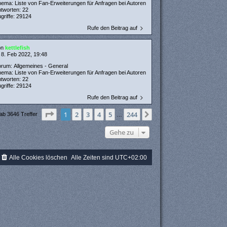
hema:
Liste von Fan-Erweiterungen für Anfragen bei Autoren
ntworten:
22
griffe:
29124
Rufe den Beitrag auf
on
kettlefish
 8. Feb 2022, 19:48
orum:
Allgemeines - General
hema:
Liste von Fan-Erweiterungen für Anfragen bei Autoren
ntworten:
22
griffe:
29124
Rufe den Beitrag auf
Seite
1
von
244
1
2
3
4
5
244
Nächste
ab 3646 Treffer
…
Gehe zu
Alle Cookies löschen
Alle Zeiten sind
UTC+02:00