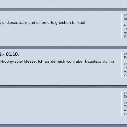
v
Do
iel dieses Jahr und einen erfolgreichen Einkauf.
F
T
A
Zu
.- 01.10.
v
Fr
l-hobby-spiel Messe. Ich werde mich wohl aber hauptsächlich in
F
T
A
Zu
v
Do
F
T
A
Zu