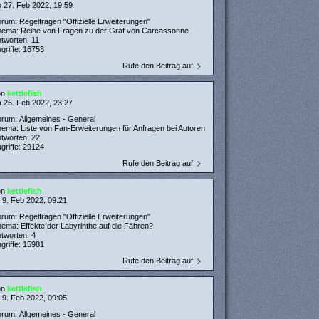
 27. Feb 2022, 19:59
orum:
Regelfragen "Offizielle Erweiterungen"
hema:
Reihe von Fragen zu der Graf von Carcassonne
ntworten:
11
griffe:
16753
Rufe den Beitrag auf
on
kettlefish
 26. Feb 2022, 23:27
orum:
Allgemeines - General
hema:
Liste von Fan-Erweiterungen für Anfragen bei Autoren
ntworten:
22
griffe:
29124
Rufe den Beitrag auf
on
kettlefish
 9. Feb 2022, 09:21
orum:
Regelfragen "Offizielle Erweiterungen"
hema:
Effekte der Labyrinthe auf die Fähren?
ntworten:
4
griffe:
15981
Rufe den Beitrag auf
on
kettlefish
 9. Feb 2022, 09:05
orum:
Allgemeines - General