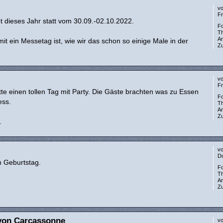
v
Fr
t dieses Jahr statt vom 30.09.-02.10.2022.
F
T
A
t ein Messetag ist, wie wir das schon so einige Male in der
Zu
v
Fr
tte einen tollen Tag mit Party. Die Gäste brachten was zu Essen
F
ess.
T
A
Zu
.
v
Do
m Geburtstag.
F
T
A
Zu
 von Carcassonne
v