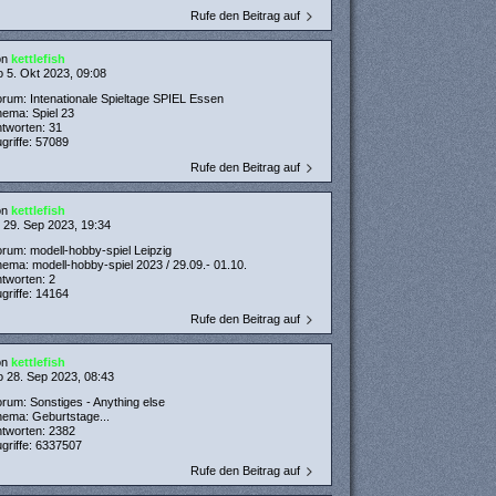
Rufe den Beitrag auf
on
kettlefish
 5. Okt 2023, 09:08
orum:
Intenationale Spieltage SPIEL Essen
hema:
Spiel 23
ntworten:
31
griffe:
57089
Rufe den Beitrag auf
on
kettlefish
 29. Sep 2023, 19:34
orum:
modell-hobby-spiel Leipzig
hema:
modell-hobby-spiel 2023 / 29.09.- 01.10.
ntworten:
2
griffe:
14164
Rufe den Beitrag auf
on
kettlefish
 28. Sep 2023, 08:43
orum:
Sonstiges - Anything else
hema:
Geburtstage...
ntworten:
2382
griffe:
6337507
Rufe den Beitrag auf