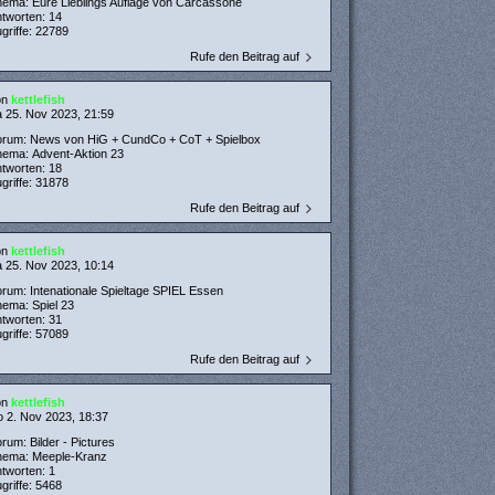
hema:
Eure Lieblings Auflage von Carcassone
ntworten:
14
griffe:
22789
Rufe den Beitrag auf
on
kettlefish
 25. Nov 2023, 21:59
orum:
News von HiG + CundCo + CoT + Spielbox
hema:
Advent-Aktion 23
ntworten:
18
griffe:
31878
Rufe den Beitrag auf
on
kettlefish
 25. Nov 2023, 10:14
orum:
Intenationale Spieltage SPIEL Essen
hema:
Spiel 23
ntworten:
31
griffe:
57089
Rufe den Beitrag auf
on
kettlefish
 2. Nov 2023, 18:37
orum:
Bilder - Pictures
hema:
Meeple-Kranz
ntworten:
1
griffe:
5468