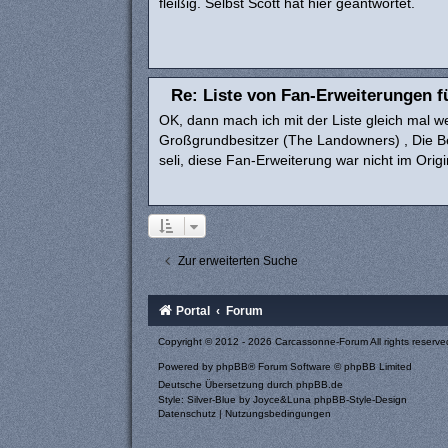
fleißig. Selbst Scott hat hier geantwortet.
Re: Liste von Fan-Erweiterungen f
OK, dann mach ich mit der Liste gleich mal w
Großgrundbesitzer (The Landowners) , Die Be
seli, diese Fan-Erweiterung war nicht im Origin
Zur erweiterten Suche
Portal
Forum
Copyright © 2012 - 2026 Carcassonne-Forum All rights reserve
Powered by
phpBB
® Forum Software © phpBB Limited
Deutsche Übersetzung durch
phpBB.de
Style: Silver-Blue by Joyce&Luna
phpBB-Style-Design
Datenschutz
|
Nutzungsbedingungen