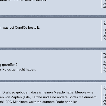
T
A
Zu
v
Sa
r was bei CundCo bestellt.
F
T
A
Zu
v
Sa
F
g getroffen?
T
A
aar Fotos gemacht haben.
Zu
v
Do
en Draht so gebogen, dass ich einen Meeple hatte. Meeple wire
F
en von Zapfen (Erle, Lärche und eine andere Sorte) mit dünnem
T
A
th1.JPG Mit einem weiteren dünnem Draht habe ich...
Zu