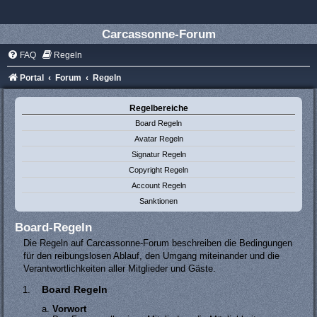
Carcassonne-Forum
FAQ
Regeln
Portal
Forum
Regeln
Regelbereiche
Board Regeln
Avatar Regeln
Signatur Regeln
Copyright Regeln
Account Regeln
Sanktionen
Board-Regeln
Die Regeln auf Carcassonne-Forum beschreiben die Bedingungen
für den reibungslosen Ablauf, den Umgang miteinander und die
Verantwortlichkeiten aller Mitglieder und Gäste.
Board Regeln
Vorwort