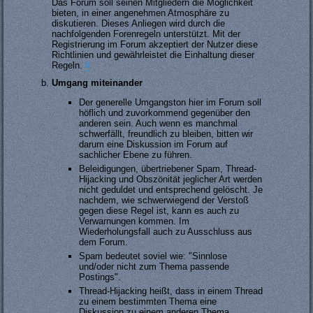
Das Forum soll seinen Mitgliedern die Möglichkeit
bieten, in einer angenehmen Atmosphäre zu
diskutieren. Dieses Anliegen wird durch die
nachfolgenden Forenregeln unterstützt. Mit der
Registrierung im Forum akzeptiert der Nutzer diese
Richtlinien und gewährleistet die Einhaltung dieser
Regeln.
#
Umgang miteinander
Der generelle Umgangston hier im Forum soll
höflich und zuvorkommend gegenüber den
anderen sein. Auch wenn es manchmal
schwerfällt, freundlich zu bleiben, bitten wir
darum eine Diskussion im Forum auf
sachlicher Ebene zu führen.
Beleidigungen, übertriebener Spam, Thread-
Hijacking und Obszönität jeglicher Art werden
nicht geduldet und entsprechend gelöscht. Je
nachdem, wie schwerwiegend der Verstoß
gegen diese Regel ist, kann es auch zu
Verwarnungen kommen. Im
Wiederholungsfall auch zu Ausschluss aus
dem Forum.
Spam bedeutet soviel wie: "Sinnlose
und/oder nicht zum Thema passende
Postings".
Thread-Hijacking heißt, dass in einem Thread
zu einem bestimmten Thema eine
Diskussion zu einem anderen Thema