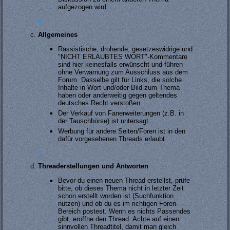
aufgezogen wird.
#
Allgemeines
Rassistische, drohende, gesetzeswidrige und
"NICHT ERLAUBTES WORT"-Kommentare
sind hier keinesfalls erwünscht und führen
ohne Verwarnung zum Ausschluss aus dem
Forum. Dasselbe gilt für Links, die solche
Inhalte in Wort und/oder Bild zum Thema
haben oder anderweitig gegen geltendes
deutsches Recht verstoßen.
Der Verkauf von Fanerweiterungen (z.B. in
der Tauschbörse) ist untersagt.
Werbung für andere Seiten/Foren ist in den
dafür vorgesehenen Threads erlaubt.
#
Threaderstellungen und Antworten
Bevor du einen neuen Thread erstellst, prüfe
bitte, ob dieses Thema nicht in letzter Zeit
schon erstellt worden ist (Suchfunktion
nutzen) und ob du es im richtigen Foren-
Bereich postest. Wenn es nichts Passendes
gibt, eröffne den Thread. Achte auf einen
sinnvollen Threadtitel, damit man gleich