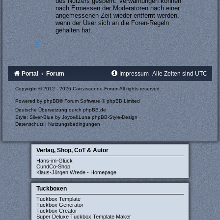
des Nutzers gesperrt. Verwarnungen können
nach Ermessen der Moderatoren nach einer
angemessenen Zeit wieder entfernt werden,
wenn der User sich an die Foren-Regeln
gehalten hat.
#
Portal
Forum
Impressum
Alle Zeiten sind
UTC
Copyright © 2012 - 2026 Carcassonne-Forum All rights reserved.
Powered by
phpBB
® Forum Software © phpBB Limited
Deutsche Übersetzung durch
phpBB.de
Style: Silver-Blue by Joyce&Luna
phpBB-Style-Design
Datenschutz
|
Nutzungsbedingungen
Verlag, Shop, CoT & Autor
Hans-im-Glück
CundCo-Shop
Klaus-Jürgen Wrede - Homepage
Tuckboxen
Tuckbox Template
Tuckbox Generator
Tuckbox Creator
Super Deluxe Tuckbox Template Maker