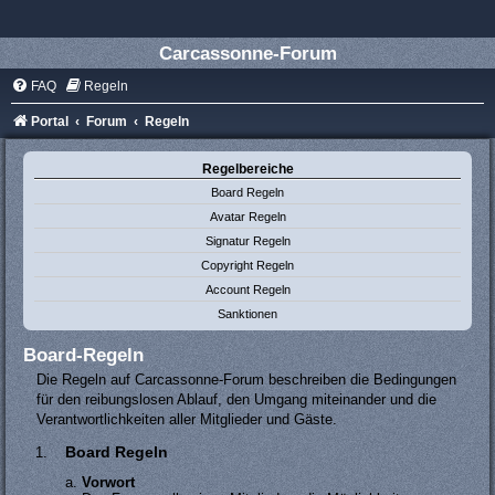
Carcassonne-Forum
FAQ
Regeln
Portal
Forum
Regeln
Regelbereiche
Board Regeln
Avatar Regeln
Signatur Regeln
Copyright Regeln
Account Regeln
Sanktionen
Board-Regeln
Die Regeln auf Carcassonne-Forum beschreiben die Bedingungen
für den reibungslosen Ablauf, den Umgang miteinander und die
Verantwortlichkeiten aller Mitglieder und Gäste.
Board Regeln
Vorwort