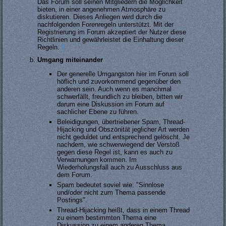
Das Forum soll seinen Mitgliedern die Möglichkeit
bieten, in einer angenehmen Atmosphäre zu
diskutieren. Dieses Anliegen wird durch die
nachfolgenden Forenregeln unterstützt. Mit der
Registrierung im Forum akzeptiert der Nutzer diese
Richtlinien und gewährleistet die Einhaltung dieser
Regeln.
#
Umgang miteinander
Der generelle Umgangston hier im Forum soll
höflich und zuvorkommend gegenüber den
anderen sein. Auch wenn es manchmal
schwerfällt, freundlich zu bleiben, bitten wir
darum eine Diskussion im Forum auf
sachlicher Ebene zu führen.
Beleidigungen, übertriebener Spam, Thread-
Hijacking und Obszönität jeglicher Art werden
nicht geduldet und entsprechend gelöscht. Je
nachdem, wie schwerwiegend der Verstoß
gegen diese Regel ist, kann es auch zu
Verwarnungen kommen. Im
Wiederholungsfall auch zu Ausschluss aus
dem Forum.
Spam bedeutet soviel wie: "Sinnlose
und/oder nicht zum Thema passende
Postings".
Thread-Hijacking heißt, dass in einem Thread
zu einem bestimmten Thema eine
Diskussion zu einem anderen Thema