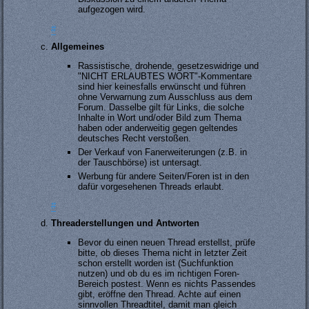
aufgezogen wird.
#
Allgemeines
Rassistische, drohende, gesetzeswidrige und
"NICHT ERLAUBTES WORT"-Kommentare
sind hier keinesfalls erwünscht und führen
ohne Verwarnung zum Ausschluss aus dem
Forum. Dasselbe gilt für Links, die solche
Inhalte in Wort und/oder Bild zum Thema
haben oder anderweitig gegen geltendes
deutsches Recht verstoßen.
Der Verkauf von Fanerweiterungen (z.B. in
der Tauschbörse) ist untersagt.
Werbung für andere Seiten/Foren ist in den
dafür vorgesehenen Threads erlaubt.
#
Threaderstellungen und Antworten
Bevor du einen neuen Thread erstellst, prüfe
bitte, ob dieses Thema nicht in letzter Zeit
schon erstellt worden ist (Suchfunktion
nutzen) und ob du es im richtigen Foren-
Bereich postest. Wenn es nichts Passendes
gibt, eröffne den Thread. Achte auf einen
sinnvollen Threadtitel, damit man gleich