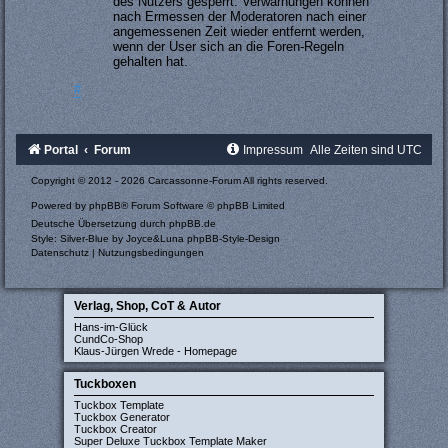
des Nutzers gesperrt. Verwarnungen können
nach Ermessen der Moderatoren nach einer
angemessenen Zeit wieder entfernt werden,
wenn der User sich an die Foren-Regeln
gehalten hat.
#
Portal
Forum
Impressum
Alle Zeiten sind
UTC
Copyright © 2012 - 2026 Carcassonne-Forum All rights reserved.
Powered by
phpBB
® Forum Software © phpBB Limited
Deutsche Übersetzung durch
phpBB.de
Style: Silver-Blue by Joyce&Luna
phpBB-Style-Design
Datenschutz
|
Nutzungsbedingungen
Verlag, Shop, CoT & Autor
Hans-im-Glück
CundCo-Shop
Klaus-Jürgen Wrede - Homepage
Tuckboxen
Tuckbox Template
Tuckbox Generator
Tuckbox Creator
Super Deluxe Tuckbox Template Maker