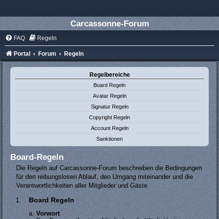
Carcassonne-Forum
FAQ
Regeln
Portal
Forum
Regeln
Regelbereiche
Board Regeln
Avatar Regeln
Signatur Regeln
Copyright Regeln
Account Regeln
Sanktionen
Board-Regeln
Die Regeln auf Carcassonne-Forum beschreiben die Bedingungen
für den reibungslosen Ablauf, den Umgang miteinander und die
Verantwortlichkeiten aller Mitglieder und Gäste.
Board Regeln
Vorwort