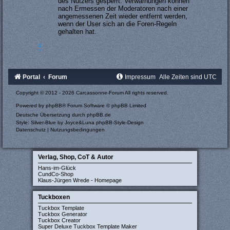
des Nutzers gesperrt. Verwarnungen können
nach Ermessen der Moderatoren nach einer
angemessenen Zeit wieder entfernt werden,
wenn der User sich an die Foren-Regeln
gehalten hat.
#
Portal
Forum
Impressum
Alle Zeiten sind
UTC
Copyright © 2012 - 2026 Carcassonne-Forum All rights reserved.
Powered by
phpBB
® Forum Software © phpBB Limited
Deutsche Übersetzung durch
phpBB.de
Style: Silver-Blue by Joyce&Luna
phpBB-Style-Design
Datenschutz
|
Nutzungsbedingungen
Verlag, Shop, CoT & Autor
Hans-im-Glück
CundCo-Shop
Klaus-Jürgen Wrede - Homepage
Tuckboxen
Tuckbox Template
Tuckbox Generator
Tuckbox Creator
Super Deluxe Tuckbox Template Maker