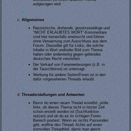
aufgezogen wird.
#
Allgemeines
Rassistische, drohende, gesetzeswidrige und
"NICHT ERLAUBTES WORT"-Kommentare
sind hier keinesfalls erwünscht und führen
ohne Verwarnung zum Ausschluss aus dem
Forum. Dasselbe gilt für Links, die solche
Inhalte in Wort und/oder Bild zum Thema
haben oder anderweitig gegen geltendes
deutsches Recht verstoßen.
Der Verkauf von Fanerweiterungen (z.B. in
der Tauschbörse) ist untersagt.
Werbung für andere Seiten/Foren ist in den
dafür vorgesehenen Threads erlaubt.
#
Threaderstellungen und Antworten
Bevor du einen neuen Thread erstellst, prüfe
bitte, ob dieses Thema nicht in letzter Zeit
schon erstellt worden ist (Suchfunktion
nutzen) und ob du es im richtigen Foren-
Bereich postest. Wenn es nichts Passendes
gibt, eröffne den Thread. Achte auf einen
sinnvollen Threadtitel, damit man gleich