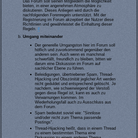
Das Forum soll seinen Mitgliedern die Möglichkeit
bieten, in einer angenehmen Atmosphäre zu
diskutieren. Dieses Anliegen wird durch die
nachfolgenden Forenregeln unterstützt. Mit der
Registrierung im Forum akzeptiert der Nutzer diese
Richtlinien und gewährleistet die Einhaltung dieser
Regeln.
#
Umgang miteinander
Der generelle Umgangston hier im Forum soll
höflich und zuvorkommend gegenüber den
anderen sein. Auch wenn es manchmal
schwerfällt, freundlich zu bleiben, bitten wir
darum eine Diskussion im Forum auf
sachlicher Ebene zu führen.
Beleidigungen, übertriebener Spam, Thread-
Hijacking und Obszönität jeglicher Art werden
nicht geduldet und entsprechend gelöscht. Je
nachdem, wie schwerwiegend der Verstoß
gegen diese Regel ist, kann es auch zu
Verwarnungen kommen. Im
Wiederholungsfall auch zu Ausschluss aus
dem Forum.
Spam bedeutet soviel wie: "Sinnlose
und/oder nicht zum Thema passende
Postings".
Thread-Hijacking heißt, dass in einem Thread
zu einem bestimmten Thema eine
Diskussion zu einem anderen Thema