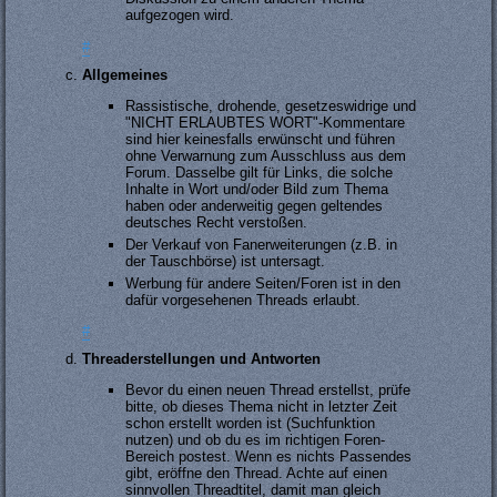
aufgezogen wird.
#
Allgemeines
Rassistische, drohende, gesetzeswidrige und
"NICHT ERLAUBTES WORT"-Kommentare
sind hier keinesfalls erwünscht und führen
ohne Verwarnung zum Ausschluss aus dem
Forum. Dasselbe gilt für Links, die solche
Inhalte in Wort und/oder Bild zum Thema
haben oder anderweitig gegen geltendes
deutsches Recht verstoßen.
Der Verkauf von Fanerweiterungen (z.B. in
der Tauschbörse) ist untersagt.
Werbung für andere Seiten/Foren ist in den
dafür vorgesehenen Threads erlaubt.
#
Threaderstellungen und Antworten
Bevor du einen neuen Thread erstellst, prüfe
bitte, ob dieses Thema nicht in letzter Zeit
schon erstellt worden ist (Suchfunktion
nutzen) und ob du es im richtigen Foren-
Bereich postest. Wenn es nichts Passendes
gibt, eröffne den Thread. Achte auf einen
sinnvollen Threadtitel, damit man gleich