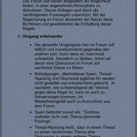
Das Forum soll seinen Mitgliedern die Möglichkeit
bieten, in einer angenehmen Atmosphäre zu
diskutieren. Dieses Anliegen wird durch die
nachfolgenden Forenregeln unterstützt. Mit der
Registrierung im Forum akzeptiert der Nutzer diese
Richtlinien und gewährleistet die Einhaltung dieser
Regeln.
#
Umgang miteinander
Der generelle Umgangston hier im Forum soll
höflich und zuvorkommend gegenüber den
anderen sein. Auch wenn es manchmal
schwerfällt, freundlich zu bleiben, bitten wir
darum eine Diskussion im Forum auf
sachlicher Ebene zu führen.
Beleidigungen, übertriebener Spam, Thread-
Hijacking und Obszönität jeglicher Art werden
nicht geduldet und entsprechend gelöscht. Je
nachdem, wie schwerwiegend der Verstoß
gegen diese Regel ist, kann es auch zu
Verwarnungen kommen. Im
Wiederholungsfall auch zu Ausschluss aus
dem Forum.
Spam bedeutet soviel wie: "Sinnlose
und/oder nicht zum Thema passende
Postings".
Thread-Hijacking heißt, dass in einem Thread
zu einem bestimmten Thema eine
Diskussion zu einem anderen Thema