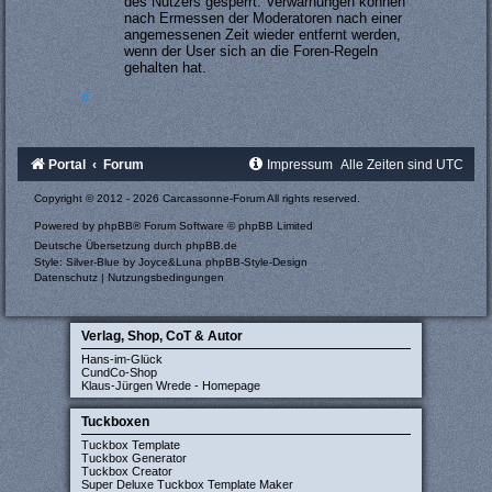
des Nutzers gesperrt. Verwarnungen können
nach Ermessen der Moderatoren nach einer
angemessenen Zeit wieder entfernt werden,
wenn der User sich an die Foren-Regeln
gehalten hat.
#
Portal
Forum
Impressum
Alle Zeiten sind
UTC
Copyright © 2012 - 2026 Carcassonne-Forum All rights reserved.
Powered by
phpBB
® Forum Software © phpBB Limited
Deutsche Übersetzung durch
phpBB.de
Style: Silver-Blue by Joyce&Luna
phpBB-Style-Design
Datenschutz
|
Nutzungsbedingungen
Verlag, Shop, CoT & Autor
Hans-im-Glück
CundCo-Shop
Klaus-Jürgen Wrede - Homepage
Tuckboxen
Tuckbox Template
Tuckbox Generator
Tuckbox Creator
Super Deluxe Tuckbox Template Maker