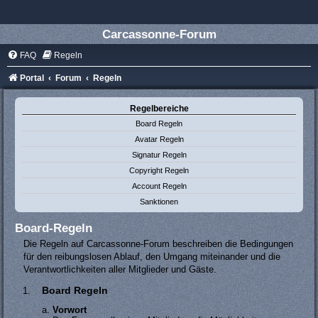
Carcassonne-Forum
FAQ
Regeln
Portal
Forum
Regeln
Regelbereiche
Board Regeln
Avatar Regeln
Signatur Regeln
Copyright Regeln
Account Regeln
Sanktionen
Board-Regeln
Die Regeln auf Carcassonne-Forum beschreiben die Bedingungen
für den reibungslosen Ablauf, den Umgang miteinander und die
Verantwortlichkeiten aller Mitglieder und Gäste.
Board Regeln
Vorwort