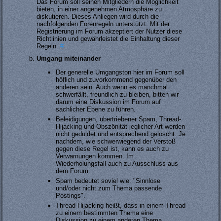
Das Forum soll seinen Mitgliedern die Möglichkeit
bieten, in einer angenehmen Atmosphäre zu
diskutieren. Dieses Anliegen wird durch die
nachfolgenden Forenregeln unterstützt. Mit der
Registrierung im Forum akzeptiert der Nutzer diese
Richtlinien und gewährleistet die Einhaltung dieser
Regeln.
#
Umgang miteinander
Der generelle Umgangston hier im Forum soll
höflich und zuvorkommend gegenüber den
anderen sein. Auch wenn es manchmal
schwerfällt, freundlich zu bleiben, bitten wir
darum eine Diskussion im Forum auf
sachlicher Ebene zu führen.
Beleidigungen, übertriebener Spam, Thread-
Hijacking und Obszönität jeglicher Art werden
nicht geduldet und entsprechend gelöscht. Je
nachdem, wie schwerwiegend der Verstoß
gegen diese Regel ist, kann es auch zu
Verwarnungen kommen. Im
Wiederholungsfall auch zu Ausschluss aus
dem Forum.
Spam bedeutet soviel wie: "Sinnlose
und/oder nicht zum Thema passende
Postings".
Thread-Hijacking heißt, dass in einem Thread
zu einem bestimmten Thema eine
Diskussion zu einem anderen Thema