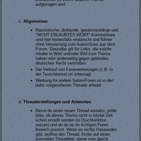
aufgezogen wird.
#
Allgemeines
Rassistische, drohende, gesetzeswidrige und
"NICHT ERLAUBTES WORT"-Kommentare
sind hier keinesfalls erwünscht und führen
ohne Verwarnung zum Ausschluss aus dem
Forum. Dasselbe gilt für Links, die solche
Inhalte in Wort und/oder Bild zum Thema
haben oder anderweitig gegen geltendes
deutsches Recht verstoßen.
Der Verkauf von Fanerweiterungen (z.B. in
der Tauschbörse) ist untersagt.
Werbung für andere Seiten/Foren ist in den
dafür vorgesehenen Threads erlaubt.
#
Threaderstellungen und Antworten
Bevor du einen neuen Thread erstellst, prüfe
bitte, ob dieses Thema nicht in letzter Zeit
schon erstellt worden ist (Suchfunktion
nutzen) und ob du es im richtigen Foren-
Bereich postest. Wenn es nichts Passendes
gibt, eröffne den Thread. Achte auf einen
sinnvollen Threadtitel, damit man gleich