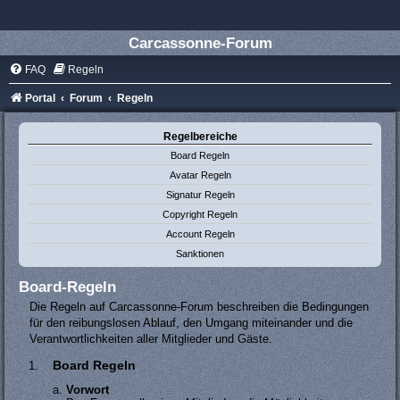
Carcassonne-Forum
FAQ
Regeln
Portal
Forum
Regeln
Regelbereiche
Board Regeln
Avatar Regeln
Signatur Regeln
Copyright Regeln
Account Regeln
Sanktionen
Board-Regeln
Die Regeln auf Carcassonne-Forum beschreiben die Bedingungen
für den reibungslosen Ablauf, den Umgang miteinander und die
Verantwortlichkeiten aller Mitglieder und Gäste.
Board Regeln
Vorwort