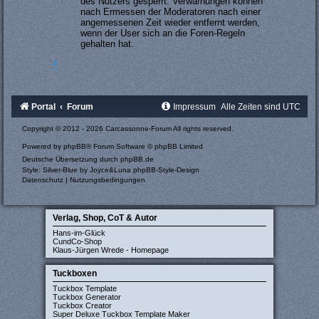
des Nutzers gesperrt. Verwarnungen können
nach Ermessen der Moderatoren nach einer
angemessenen Zeit wieder entfernt werden,
wenn der User sich an die Foren-Regeln
gehalten hat.
#
Portal
Forum
Impressum
Alle Zeiten sind
UTC
Copyright © 2012 - 2026 Carcassonne-Forum All rights reserved.
Powered by
phpBB
® Forum Software © phpBB Limited
Deutsche Übersetzung durch
phpBB.de
Style: Silver-Blue by Joyce&Luna
phpBB-Style-Design
Datenschutz
|
Nutzungsbedingungen
Verlag, Shop, CoT & Autor
Hans-im-Glück
CundCo-Shop
Klaus-Jürgen Wrede - Homepage
Tuckboxen
Tuckbox Template
Tuckbox Generator
Tuckbox Creator
Super Deluxe Tuckbox Template Maker