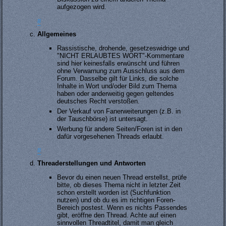
aufgezogen wird.
#
Allgemeines
Rassistische, drohende, gesetzeswidrige und
"NICHT ERLAUBTES WORT"-Kommentare
sind hier keinesfalls erwünscht und führen
ohne Verwarnung zum Ausschluss aus dem
Forum. Dasselbe gilt für Links, die solche
Inhalte in Wort und/oder Bild zum Thema
haben oder anderweitig gegen geltendes
deutsches Recht verstoßen.
Der Verkauf von Fanerweiterungen (z.B. in
der Tauschbörse) ist untersagt.
Werbung für andere Seiten/Foren ist in den
dafür vorgesehenen Threads erlaubt.
#
Threaderstellungen und Antworten
Bevor du einen neuen Thread erstellst, prüfe
bitte, ob dieses Thema nicht in letzter Zeit
schon erstellt worden ist (Suchfunktion
nutzen) und ob du es im richtigen Foren-
Bereich postest. Wenn es nichts Passendes
gibt, eröffne den Thread. Achte auf einen
sinnvollen Threadtitel, damit man gleich