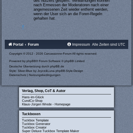
des Nutzers gesperrt. Verwarnungen können
nach Ermessen der Moderatoren nach einer
angemessenen Zeit wieder entfernt werden,
wenn der User sich an die Foren-Regeln
gehalten hat.
#
Portal
Forum
Impressum
Alle Zeiten sind
UTC
Copyright © 2012 - 2026 Carcassonne-Forum All rights reserved.
Powered by
phpBB
® Forum Software © phpBB Limited
Deutsche Übersetzung durch
phpBB.de
Style: Silver-Blue by Joyce&Luna
phpBB-Style-Design
Datenschutz
|
Nutzungsbedingungen
Verlag, Shop, CoT & Autor
Hans-im-Glück
CundCo-Shop
Klaus-Jürgen Wrede - Homepage
Tuckboxen
Tuckbox Template
Tuckbox Generator
Tuckbox Creator
Super Deluxe Tuckbox Template Maker