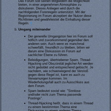
Das Forum soll seinen Mitgliedern die Möglichkeit
bieten, in einer angenehmen Atmosphäre zu
diskutieren. Dieses Anliegen wird durch die
nachfolgenden Forenregeln unterstützt. Mit der
Registrierung im Forum akzeptiert der Nutzer diese
Richtlinien und gewährleistet die Einhaltung dieser
Regeln.
#
Umgang miteinander
Der generelle Umgangston hier im Forum soll
höflich und zuvorkommend gegenüber den
anderen sein. Auch wenn es manchmal
schwerfällt, freundlich zu bleiben, bitten wir
darum eine Diskussion im Forum auf
sachlicher Ebene zu führen.
Beleidigungen, übertriebener Spam, Thread-
Hijacking und Obszönität jeglicher Art werden
nicht geduldet und entsprechend gelöscht. Je
nachdem, wie schwerwiegend der Verstoß
gegen diese Regel ist, kann es auch zu
Verwarnungen kommen. Im
Wiederholungsfall auch zu Ausschluss aus
dem Forum.
Spam bedeutet soviel wie: "Sinnlose
und/oder nicht zum Thema passende
Postings".
Thread-Hijacking heißt, dass in einem Thread
zu einem bestimmten Thema eine
Diskussion zu einem anderen Thema