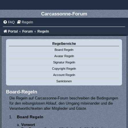
Carcassonne-Forum
FAQ
Regeln
Portal
Forum
Regeln
Regelbereiche
Board Regeln
Avatar Regeln
Signatur Regeln
Copyright Regeln
Account Regeln
Sanktionen
Board-Regeln
Die Regeln auf Carcassonne-Forum beschreiben die Bedingungen
für den reibungslosen Ablauf, den Umgang miteinander und die
Verantwortlichkeiten aller Mitglieder und Gäste.
Board Regeln
Vorwort