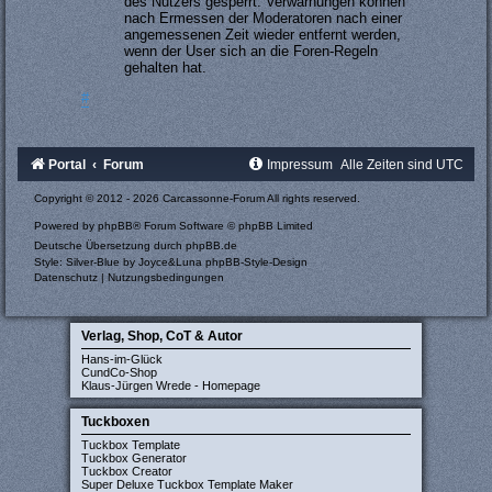
des Nutzers gesperrt. Verwarnungen können
nach Ermessen der Moderatoren nach einer
angemessenen Zeit wieder entfernt werden,
wenn der User sich an die Foren-Regeln
gehalten hat.
#
Portal
Forum
Impressum
Alle Zeiten sind
UTC
Copyright © 2012 - 2026 Carcassonne-Forum All rights reserved.
Powered by
phpBB
® Forum Software © phpBB Limited
Deutsche Übersetzung durch
phpBB.de
Style: Silver-Blue by Joyce&Luna
phpBB-Style-Design
Datenschutz
|
Nutzungsbedingungen
Verlag, Shop, CoT & Autor
Hans-im-Glück
CundCo-Shop
Klaus-Jürgen Wrede - Homepage
Tuckboxen
Tuckbox Template
Tuckbox Generator
Tuckbox Creator
Super Deluxe Tuckbox Template Maker