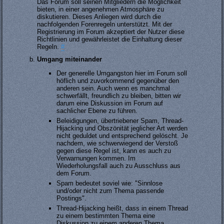
Das Forum soll seinen Mitgliedern die Möglichkeit
bieten, in einer angenehmen Atmosphäre zu
diskutieren. Dieses Anliegen wird durch die
nachfolgenden Forenregeln unterstützt. Mit der
Registrierung im Forum akzeptiert der Nutzer diese
Richtlinien und gewährleistet die Einhaltung dieser
Regeln.
#
Umgang miteinander
Der generelle Umgangston hier im Forum soll
höflich und zuvorkommend gegenüber den
anderen sein. Auch wenn es manchmal
schwerfällt, freundlich zu bleiben, bitten wir
darum eine Diskussion im Forum auf
sachlicher Ebene zu führen.
Beleidigungen, übertriebener Spam, Thread-
Hijacking und Obszönität jeglicher Art werden
nicht geduldet und entsprechend gelöscht. Je
nachdem, wie schwerwiegend der Verstoß
gegen diese Regel ist, kann es auch zu
Verwarnungen kommen. Im
Wiederholungsfall auch zu Ausschluss aus
dem Forum.
Spam bedeutet soviel wie: "Sinnlose
und/oder nicht zum Thema passende
Postings".
Thread-Hijacking heißt, dass in einem Thread
zu einem bestimmten Thema eine
Diskussion zu einem anderen Thema