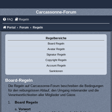
Carcassonne-Forum
FAQ
Regeln
Portal
Forum
Regeln
Regelbereiche
Board Regeln
Avatar Regeln
Signatur Regeln
Copyright Regeln
Account Regeln
Sanktionen
Board-Regeln
Die Regeln auf Carcassonne-Forum beschreiben die Bedingungen
für den reibungslosen Ablauf, den Umgang miteinander und die
Verantwortlichkeiten aller Mitglieder und Gäste.
Board Regeln
Vorwort