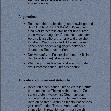
aufgezogen wird.
#
Allgemeines
Rassistische, drohende, gesetzeswidrige und
"NICHT ERLAUBTES WORT"-Kommentare
sind hier keinesfalls erwünscht und führen
ohne Verwarnung zum Ausschluss aus dem
Forum. Dasselbe gilt für Links, die solche
Inhalte in Wort und/oder Bild zum Thema
haben oder anderweitig gegen geltendes
deutsches Recht verstoßen.
Der Verkauf von Fanerweiterungen (z.B. in
der Tauschbörse) ist untersagt.
Werbung für andere Seiten/Foren ist in den
dafür vorgesehenen Threads erlaubt.
#
Threaderstellungen und Antworten
Bevor du einen neuen Thread erstellst, prüfe
bitte, ob dieses Thema nicht in letzter Zeit
schon erstellt worden ist (Suchfunktion
nutzen) und ob du es im richtigen Foren-
Bereich postest. Wenn es nichts Passendes
gibt, eröffne den Thread. Achte auf einen
sinnvollen Threadtitel, damit man gleich