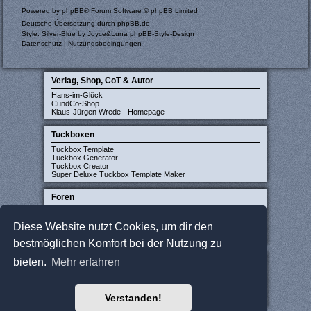
Powered by
phpBB
® Forum Software © phpBB Limited
Deutsche Übersetzung durch
phpBB.de
Style: Silver-Blue by Joyce&Luna
phpBB-Style-Design
Datenschutz
|
Nutzungsbedingungen
Verlag, Shop, CoT & Autor
Hans-im-Glück
CundCo-Shop
Klaus-Jürgen Wrede - Homepage
Tuckboxen
Tuckbox Template
Tuckbox Generator
Tuckbox Creator
Super Deluxe Tuckbox Template Maker
Foren
Carcassonne-Forum (deutsch)
CarcassonneCentral (englisch)
Diese Website nutzt Cookies, um dir den
Carcassonne Latvija (lettisch)
Carcassonne CZ (tschechisch)
bestmöglichen Komfort bei der Nutzung zu
Sonstige Seiten
bieten.
Mehr erfahren
JCloisterZone
Gesellschaftsspieler gesucht
WikiCarpedia
Verstanden!
BoardGameGeek