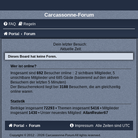
Carcassonne-Forum
FAQ
Regeln
Portal
Forum
Dein letzter Besuch:
Aktuelle Zeit:
Dieses Board hat keine Foren.
Wer ist online?
Insgesamt sind
692
Besucher online :: 2 sichtbare Mitglieder, 5
unsichtbare Mitglieder und 685 Gäste (basierend auf den aktiven
Besuchern der letzten 5 Minuten)
Der Besucherrekord liegt bei
3188
Besuchern, die am gleichzeitig
online waren.
Statistik
Beiträge insgesamt
72293
• Themen insgesamt
5416
• Mitglieder
insgesamt
1430
• Unser neuestes Mitglied:
AllanReuter67
Portal
Forum
Impressum
Alle Zeiten sind
UTC
Copyright © 2012 - 2026 Carcassonne-Forum All rights reserved.