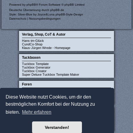
Powered by
phpBB
® Forum Software © phpBB Limited
Deutsche Übersetzung durch
phpBB.de
Style: Silver-Blue by Joyce&Luna
phpBB-Style-Design
Datenschutz
|
Nutzungsbedingungen
Verlag, Shop, CoT & Autor
Hans-im-Glück
CundCo-Shop
Klaus-Jürgen Wrede - Homepage
Tuckboxen
Tuckbox Template
Tuckbox Generator
Tuckbox Creator
Super Deluxe Tuckbox Template Maker
Foren
Carcassonne-Forum (deutsch)
CarcassonneCentral (englisch)
Diese Website nutzt Cookies, um dir den
Carcassonne Latvija (lettisch)
Carcassonne CZ (tschechisch)
bestmöglichen Komfort bei der Nutzung zu
Sonstige Seiten
bieten.
Mehr erfahren
JCloisterZone
Gesellschaftsspieler gesucht
WikiCarpedia
Verstanden!
BoardGameGeek