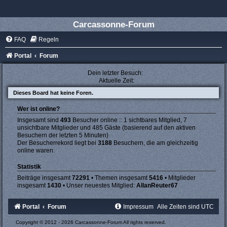
Carcassonne-Forum
FAQ
Regeln
Portal
Forum
Dein letzter Besuch:
Aktuelle Zeit:
Dieses Board hat keine Foren.
Wer ist online?
Insgesamt sind
493
Besucher online :: 1 sichtbares Mitglied, 7
unsichtbare Mitglieder und 485 Gäste (basierend auf den aktiven
Besuchern der letzten 5 Minuten)
Der Besucherrekord liegt bei
3188
Besuchern, die am gleichzeitig
online waren.
Statistik
Beiträge insgesamt
72291
• Themen insgesamt
5416
• Mitglieder
insgesamt
1430
• Unser neuestes Mitglied:
AllanReuter67
Portal
Forum
Impressum
Alle Zeiten sind
UTC
Copyright © 2012 - 2026 Carcassonne-Forum All rights reserved.