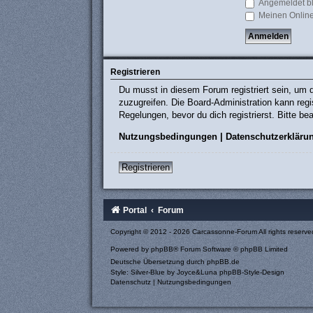
Angemeldet b
Meinen Online
Registrieren
Du musst in diesem Forum registriert sein, um d
zuzugreifen. Die Board-Administration kann re
Regelungen, bevor du dich registrierst. Bitte b
Nutzungsbedingungen
|
Datenschutzerkläru
Registrieren
Portal
Forum
Copyright © 2012 - 2026 Carcassonne-Forum All rights reserve
Powered by
phpBB
® Forum Software © phpBB Limited
Deutsche Übersetzung durch
phpBB.de
Style: Silver-Blue by Joyce&Luna
phpBB-Style-Design
Datenschutz
|
Nutzungsbedingungen