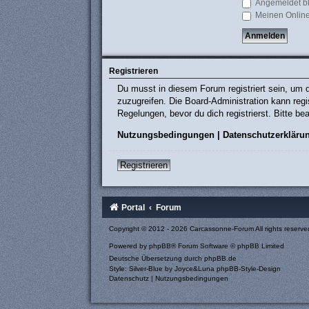
Angemeldet b
Meinen Online
Registrieren
Du musst in diesem Forum registriert sein, um d
zuzugreifen. Die Board-Administration kann re
Regelungen, bevor du dich registrierst. Bitte b
Nutzungsbedingungen
|
Datenschutzerkläru
Registrieren
Portal
Forum
Copyright © 2012 - 2026 Carcassonne-Forum All rights reserve
Powered by
phpBB
® Forum Software © phpBB Limited
Deutsche Übersetzung durch
phpBB.de
Style: Silver-Blue by Joyce&Luna
phpBB-Style-Design
Datenschutz
|
Nutzungsbedingungen