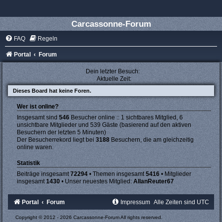
Carcassonne-Forum
FAQ
Regeln
Portal
Forum
Dein letzter Besuch:
Aktuelle Zeit:
Dieses Board hat keine Foren.
Wer ist online?
Insgesamt sind
546
Besucher online :: 1 sichtbares Mitglied, 6
unsichtbare Mitglieder und 539 Gäste (basierend auf den aktiven
Besuchern der letzten 5 Minuten)
Der Besucherrekord liegt bei
3188
Besuchern, die am gleichzeitig
online waren.
Statistik
Beiträge insgesamt
72294
• Themen insgesamt
5416
• Mitglieder
insgesamt
1430
• Unser neuestes Mitglied:
AllanReuter67
Portal
Forum
Impressum
Alle Zeiten sind
UTC
Copyright © 2012 - 2026 Carcassonne-Forum All rights reserved.