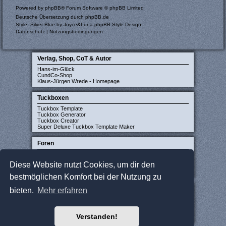
Powered by
phpBB
® Forum Software © phpBB Limited
Deutsche Übersetzung durch
phpBB.de
Style: Silver-Blue by Joyce&Luna
phpBB-Style-Design
Datenschutz
|
Nutzungsbedingungen
Verlag, Shop, CoT & Autor
Hans-im-Glück
CundCo-Shop
Klaus-Jürgen Wrede - Homepage
Tuckboxen
Tuckbox Template
Tuckbox Generator
Tuckbox Creator
Super Deluxe Tuckbox Template Maker
Foren
Carcassonne-Forum (deutsch)
CarcassonneCentral (englisch)
Diese Website nutzt Cookies, um dir den
Carcassonne Latvija (lettisch)
Carcassonne CZ (tschechisch)
bestmöglichen Komfort bei der Nutzung zu
Sonstige Seiten
bieten.
Mehr erfahren
JCloisterZone
Gesellschaftsspieler gesucht
WikiCarpedia
Verstanden!
BoardGameGeek