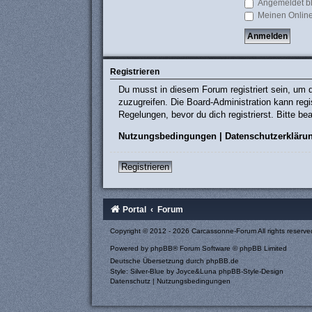
Angemeldet b
Meinen Online
Registrieren
Du musst in diesem Forum registriert sein, um d
zuzugreifen. Die Board-Administration kann re
Regelungen, bevor du dich registrierst. Bitte b
Nutzungsbedingungen
|
Datenschutzerkläru
Registrieren
Portal
Forum
Copyright © 2012 - 2026 Carcassonne-Forum All rights reserve
Powered by
phpBB
® Forum Software © phpBB Limited
Deutsche Übersetzung durch
phpBB.de
Style: Silver-Blue by Joyce&Luna
phpBB-Style-Design
Datenschutz
|
Nutzungsbedingungen