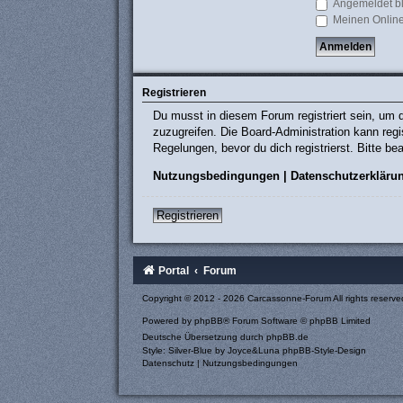
Angemeldet b
Meinen Online
Registrieren
Du musst in diesem Forum registriert sein, um d
zuzugreifen. Die Board-Administration kann re
Regelungen, bevor du dich registrierst. Bitte b
Nutzungsbedingungen
|
Datenschutzerkläru
Registrieren
Portal
Forum
Copyright © 2012 - 2026 Carcassonne-Forum All rights reserve
Powered by
phpBB
® Forum Software © phpBB Limited
Deutsche Übersetzung durch
phpBB.de
Style: Silver-Blue by Joyce&Luna
phpBB-Style-Design
Datenschutz
|
Nutzungsbedingungen