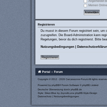
Angemeldet b
Meinen Online
Registrieren
Du musst in diesem Forum registriert sein, um d
zuzugreifen. Die Board-Administration kann re
Regelungen, bevor du dich registrierst. Bitte b
Nutzungsbedingungen
|
Datenschutzerkläru
Registrieren
Portal
Forum
Copyright © 2012 - 2026 Carcassonne-Forum All rights reserve
Powered by
phpBB
® Forum Software © phpBB Limited
Deutsche Übersetzung durch
phpBB.de
Style: Silver-Blue by Joyce&Luna
phpBB-Style-Design
Datenschutz
|
Nutzungsbedingungen