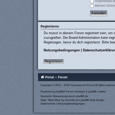
Angemeldet b
Meinen Online
Registrieren
Du musst in diesem Forum registriert sein, um d
zuzugreifen. Die Board-Administration kann re
Regelungen, bevor du dich registrierst. Bitte b
Nutzungsbedingungen
|
Datenschutzerkläru
Registrieren
Portal
Forum
Copyright © 2012 - 2026 Carcassonne-Forum All rights reserve
Powered by
phpBB
® Forum Software © phpBB Limited
Deutsche Übersetzung durch
phpBB.de
Style: Silver-Blue by Joyce&Luna
phpBB-Style-Design
Datenschutz
|
Nutzungsbedingungen