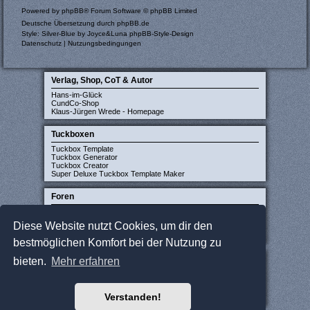
Powered by
phpBB
® Forum Software © phpBB Limited
Deutsche Übersetzung durch
phpBB.de
Style: Silver-Blue by Joyce&Luna
phpBB-Style-Design
Datenschutz
|
Nutzungsbedingungen
Verlag, Shop, CoT & Autor
Hans-im-Glück
CundCo-Shop
Klaus-Jürgen Wrede - Homepage
Tuckboxen
Tuckbox Template
Tuckbox Generator
Tuckbox Creator
Super Deluxe Tuckbox Template Maker
Foren
Carcassonne-Forum (deutsch)
CarcassonneCentral (englisch)
Diese Website nutzt Cookies, um dir den
Carcassonne Latvija (lettisch)
Carcassonne CZ (tschechisch)
bestmöglichen Komfort bei der Nutzung zu
Sonstige Seiten
bieten.
Mehr erfahren
JCloisterZone
Gesellschaftsspieler gesucht
WikiCarpedia
Verstanden!
BoardGameGeek