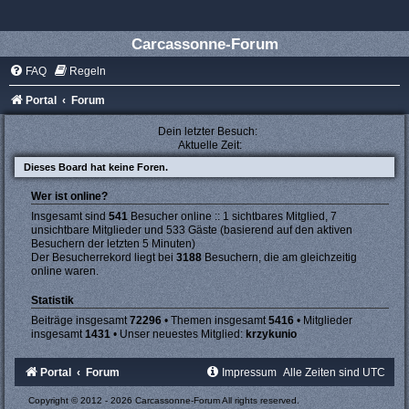
Carcassonne-Forum
FAQ
Regeln
Portal
Forum
Dein letzter Besuch:
Aktuelle Zeit:
Dieses Board hat keine Foren.
Wer ist online?
Insgesamt sind
541
Besucher online :: 1 sichtbares Mitglied, 7
unsichtbare Mitglieder und 533 Gäste (basierend auf den aktiven
Besuchern der letzten 5 Minuten)
Der Besucherrekord liegt bei
3188
Besuchern, die am gleichzeitig
online waren.
Statistik
Beiträge insgesamt
72296
• Themen insgesamt
5416
• Mitglieder
insgesamt
1431
• Unser neuestes Mitglied:
krzykunio
Portal
Forum
Impressum
Alle Zeiten sind
UTC
Copyright © 2012 - 2026 Carcassonne-Forum All rights reserved.