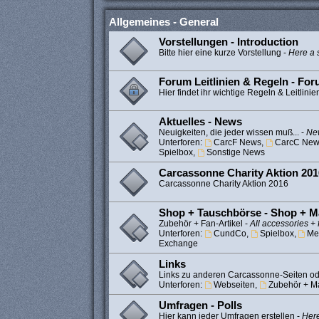
Allgemeines - General
Vorstellungen - Introduction
Bitte hier eine kurze Vorstellung -
Here a s
Forum Leitlinien & Regeln - Fo
Hier findet ihr wichtige Regeln & Leitlinie
Aktuelles - News
Neuigkeiten, die jeder wissen muß... -
New
Unterforen:
CarcF News
,
CarcC New
Spielbox
,
Sonstige News
Carcassonne Charity Aktion 201
Carcassonne Charity Aktion 2016
Shop + Tauschbörse - Shop + M
Zubehör + Fan-Artikel -
All accessories + 
Unterforen:
CundCo
,
Spielbox
,
Me
Exchange
Links
Links zu anderen Carcassonne-Seiten od
Unterforen:
Webseiten
,
Zubehör + Ma
Umfragen - Polls
Hier kann jeder Umfragen erstellen -
Here