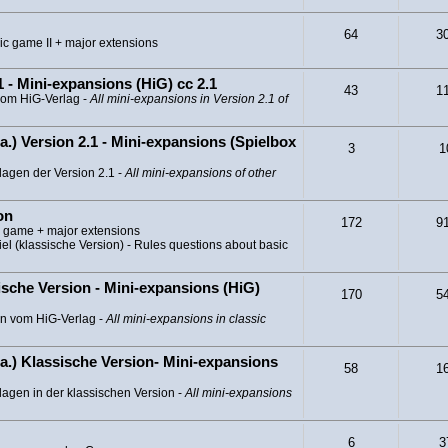
64
3
ic game II + major extensions
 - Mini-expansions (HiG) cc 2.1
43
1
vom HiG-Verlag -
All mini-expansions in Version 2.1 of
a.) Version 2.1 - Mini-expansions (Spielbox
3
1
lagen der Version 2.1 -
All mini-expansions of other
on
172
9
c game + major extensions
l (klassische Version) - Rules questions about basic
sche Version - Mini-expansions (HiG)
170
5
en vom HiG-Verlag -
All mini-expansions in classic
a.) Klassische Version- Mini-expansions
58
1
agen in der klassischen Version -
All mini-expansions
6
3