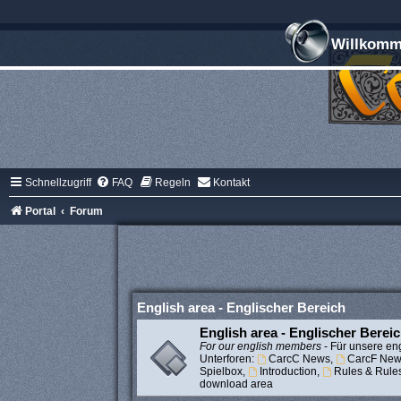
Willkomme
Schnellzugriff
FAQ
Regeln
Kontakt
Portal
Forum
English area - Englischer Bereich
English area - Englischer Berei
For our english members
- Für unsere eng
Unterforen:
CarcC News
,
CarcF New
Spielbox
,
Introduction
,
Rules & Rule
download area