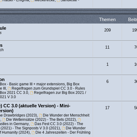
Rätsel - Enigma
,
Meckerecke
,
Sandkiste -
Themen
Beit
ule
209
19
s
es
11
7
sch
1
1
ion
6
3
Box - Basic game III + major extensions, Big Box
 III
,
Regelfragen zum Grundspiel CC 3.0 - Rules
 Box 2021 CC 3.0
,
Regelfragen zur Big Box 2021 /
2021 V 3.0
 CC 3.0 (aktuelle Version) - Mini-
17
5
ersion)
he Drawbridges (2023)
,
Die Wunder der Menschheit
)
,
Die Wetteinsätze (2022) - The Bets (2022)
,
astles in Germany
,
Das Fest CC 3.0 (2022) - The
(2021) - The Signposts V 3.0 (2021)
,
Die Wunder
of Humanity (2024)
,
Die 4 Jahreszeiten - Der Frühling