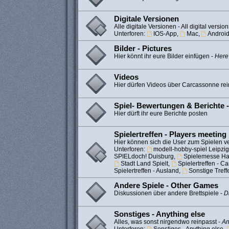
Digitale Versionen
Alle digitale Versionen - All digital version
Unterforen:
IOS-App
,
Mac
,
Androi
Bilder - Pictures
Hier könnt ihr eure Bilder einfügen -
Here
Videos
Hier dürfen Videos über Carcassonne rei
Spiel- Bewertungen & Berichte 
Hier dürft ihr eure Berichte posten
Spielertreffen - Players meeting
Hier können sich die User zum Spielen ve
Unterforen:
modell-hobby-spiel Leipzig
SPIELdoch! Duisburg
,
Spielemesse H
Stadt Land Spielt
,
Spielertreffen - 
Spielertreffen - Ausland
,
Sonstige Treff
Andere Spiele - Other Games
Diskussionen über andere Brettspiele -
D
Sonstiges - Anything else
Alles, was sonst nirgendwo reinpasst -
An