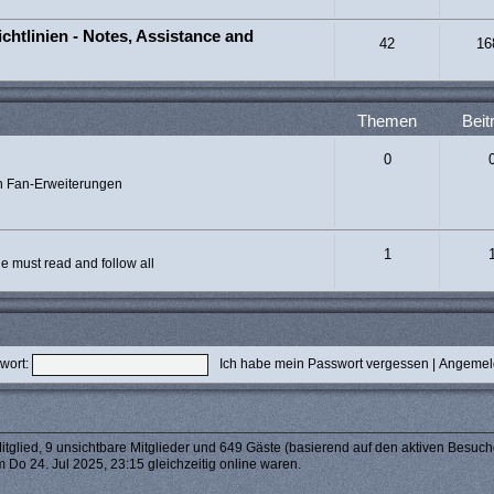
chtlinien - Notes, Assistance and
42
16
Themen
Beit
0
n Fan-Erweiterungen
1
 must read and follow all
wort:
Ich habe mein Passwort vergessen
|
Angemeld
itglied, 9 unsichtbare Mitglieder und 649 Gäste (basierend auf den aktiven Besuch
 Do 24. Jul 2025, 23:15 gleichzeitig online waren.