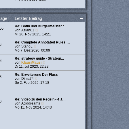
a
e
u
g
r
e
B
s
e
t
räge
Letzter Beitrag
i
e
t
r
Re: Botin und Bürgermeister :…
r
B
56
N
von
Aslan61
a
e
e
Mi 26. Nov 2025, 14:21
g
i
u
t
e
Re: Complete Annotated Rules:…
r
6
N
s
von
StanoL
a
e
t
Mo 7. Dez 2020, 00:09
g
u
e
e
r
Re: strategy guide - Strategi…
6
s
B
N
von
KlausiMausi
t
e
e
Di 11. Jul 2023, 22:23
e
i
u
r
t
e
Re: Erweiterung Der Fluss
6
B
N
r
s
von
Dima74
e
e
a
t
So 2. Feb 2025, 17:18
i
u
g
e
t
e
r
r
s
B
a
t
e
Re: Video zu den Regeln - 4 J…
0
g
e
i
N
von
Aciddreams
r
t
e
Mo 11. Nov 2024, 14:43
B
r
u
e
a
e
i
g
s
t
t
r
e