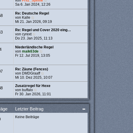
N
von
Fritz_Spinne
t
e
e
Sa 6. Jan 2024, 12:26
r
r
u
a
B
e
Re: Deutsche Regel
g
58
e
s
N
von
Kalle
i
t
e
Mi 21. Jan 2026, 09:19
t
e
u
r
r
e
Re: Regel und Cover 2020 eing…
43
a
B
s
N
von
cyrext
g
e
t
e
Do 23. Jan 2025, 11:13
i
e
u
t
r
e
Niederländische Regel
4
r
B
s
N
von
maik63de
a
e
t
e
Fr 12. Jul 2019, 13:05
g
i
e
u
t
r
e
r
B
s
Re: Zäune (Fences)
97
a
e
t
N
von
DMDGraaff
g
i
e
e
Mi 10. Dez 2025, 10:07
t
r
u
r
B
e
Zusatzregel für Hexe
38
a
e
N
s
von
buffalo
g
i
e
t
Fr 30. Jan 2026, 11:01
t
u
e
r
e
r
a
s
B
räge
Letzter Beitrag
g
t
e
e
i
Keine Beiträge
r
t
0
B
r
e
a
i
g