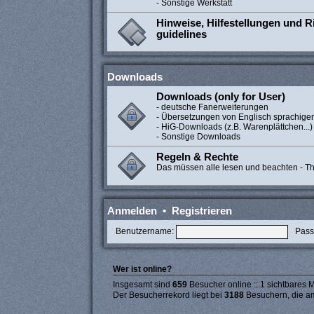
- Sonstige Werkstatt
Hinweise, Hilfestellungen und Ri
guidelines
Downloads
Downloads (only for User)
- deutsche Fanerweiterungen
- Übersetzungen von Englisch sprachige
- HiG-Downloads (z.B. Warenplättchen...)
- Sonstige Downloads
Regeln & Rechte
Das müssen alle lesen und beachten - The
Anmelden
•
Registrieren
Benutzername:
Pass
Wer ist online?
Insgesamt sind
659
Besucher online :: 1 sichtbares M
Der Besucherrekord liegt bei
3188
Besuchern, die am