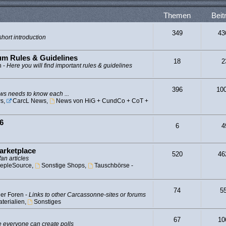
Themen
Beit
349
43
hort introduction
rum Rules & Guidelines
18
2
n -
Here you will find important rules & guidelines
396
10
s needs to know each ...
s
,
CarcL News
,
News von HiG + CundCo + CoT +
6
6
4
arketplace
520
46
fan articles
epleSource
,
Sonstige Shops
,
Tauschbörse -
74
5
er Foren -
Links to other Carcassonne-sites or forums
terialien
,
Sonstiges
67
10
 everyone can create polls