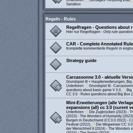
Unterforen:
Sonstiges - Anything else
,
Sandbox
Regeln - Rules
Regelfragen - Questions about r
Hier nur Regelfragen -
Only rule question
CAR - Complete Annotated Rul
Komplette kommentierte Regeln in engli
Strategy guide
Carcassonne 3.0 - aktuelle Vers
Grundspiel III + Haupterweiterungen, Big 
Unterforen:
Grundspiel III - Carcassonne
questions about basic game V 3.0
,
Big
CC 3.0 - Rules questions about Big Box 
Mini-Erweiterungen (alle Verlage)
expansions (all) cc 3.0 (curent v
Unterforen:
Die Zugbrücken (2023) - T
(2023) - The Wonders of Humanity (2023
Burgen in Deutschland (CC3.0 2022) - C
Festival (2022)
,
Die Wegweiser CC 3.0 
der Menschheit II (2024) - The Wonders 
(2024) - The Spring (2024)