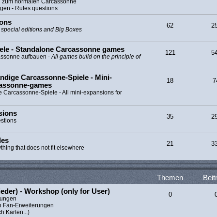
ng zum normalen Carcassonne
gen - Rules questions
ions
62
2
l special editions and Big Boxes
ele - Standalone Carcassonne games
121
5
cassonne aufbauen -
All games build on the principle of
ndige Carcassonne-Spiele - Mini-
18
7
cassonne-games
e Carcassonne-Spiele - All mini-expansions for
sions
35
2
estions
les
21
3
ything that does not fit elsewhere
Themen
Beit
ieder) - Workshop (only for User)
0
erungen
n Fan-Erweiterungen
h Karten...)