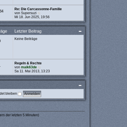
t
r
Re: Die Carcassonne-Familie
a
84
N
von
Supersuzi
g
e
Mi 18. Jun 2025, 19:56
u
e
s
räge
Letzter Beitrag
t
e
Keine Beiträge
r
0
B
e
i
t
r
Regeln & Rechte
a
1
N
von
maik63de
g
e
Sa 11. Mai 2013, 13:23
u
e
s
t
e
et bleiben
r
B
e
i
t
r
ern der letzten 5 Minuten)
a
g