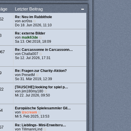
t
e
räge
Letzter Beitrag
r
B
Re: Neu im Rabbithole
e
62
N
von
acr0ss
i
e
Do 18. Jun 2026, 11:10
t
u
r
e
Re: externe Bilder
a
3
s
N
von
maik63de
g
t
e
Sa 13. Okt 2018, 18:09
e
u
r
e
Re: Carcassonne in Carcassonn…
067
B
s
N
von
Challa007
e
t
e
So 12. Jul 2026, 17:31
i
e
u
t
r
e
r
B
s
Re: Fragen zur Charity-Aktion?
9
a
e
t
N
von
PresetM
g
i
e
e
So 31. Mär 2019, 12:39
t
r
u
r
B
e
[TAUSCHE]:looking for spiel p…
22
a
e
s
N
von
jim180my180
g
i
t
e
Mi 22. Jul 2026, 09:50
t
e
u
r
r
e
a
B
s
Europäische Spielesammler Gil…
54
g
e
t
N
von
izscream
i
e
e
Mi 5. Feb 2025, 13:53
t
r
u
r
B
e
Re: Lieblings- Mini-Erweiteru…
67
a
e
s
N
von
TillmannLind