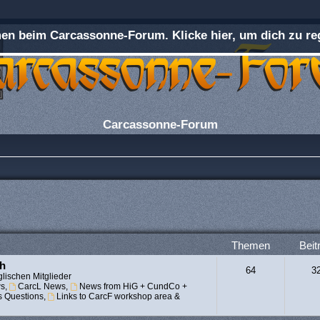
n beim Carcassonne-Forum. Klicke hier, um dich zu reg
Carcassonne-Forum
Themen
Beit
ch
64
3
lischen Mitglieder
s
,
CarcL News
,
News from HiG + CundCo +
s Questions
,
Links to CarcF workshop area &