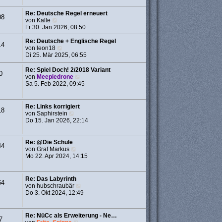
a
r
g
B
Re: Deutsche Regel erneuert
08
e
N
von
Kalle
i
e
Fr 30. Jan 2026, 08:50
t
u
r
e
Re: Deutsche + Englische Regel
14
a
s
N
von
leon18
g
t
e
Di 25. Mär 2025, 06:55
e
u
r
e
Re: Spiel Doch! 2/2018 Variant
0
B
s
N
von
Meepledrone
e
t
e
Sa 5. Feb 2022, 09:45
i
e
u
t
r
e
r
B
s
Re: Links korrigiert
18
a
e
t
N
von
Saphirstein
g
i
e
e
Do 15. Jan 2026, 22:14
t
r
u
r
B
e
a
e
s
Re: @Die Schule
g
44
i
t
N
von
Graf Markus
t
e
e
Mo 22. Apr 2024, 14:15
r
r
u
a
B
e
g
e
s
Re: Das Labyrinth
64
i
t
N
von
hubschraubär
t
e
e
Do 3. Okt 2024, 12:49
r
r
u
a
B
e
g
e
s
Re: NüCc als Erweiterung - Ne…
i
7
t