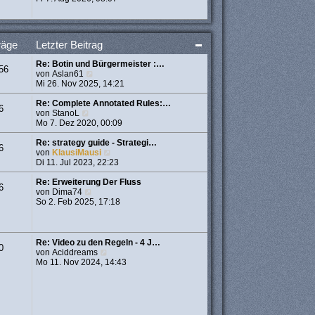
a
u
e
g
e
r
s
B
t
e
räge
Letzter Beitrag
e
i
r
t
Re: Botin und Bürgermeister :…
B
r
56
N
von
Aslan61
e
a
e
Mi 26. Nov 2025, 14:21
i
g
u
t
e
Re: Complete Annotated Rules:…
r
6
N
s
von
StanoL
a
e
t
Mo 7. Dez 2020, 00:09
g
u
e
e
r
Re: strategy guide - Strategi…
6
s
B
N
von
KlausiMausi
t
e
e
Di 11. Jul 2023, 22:23
e
i
u
r
t
e
Re: Erweiterung Der Fluss
6
B
N
r
s
von
Dima74
e
e
a
t
So 2. Feb 2025, 17:18
i
u
g
e
t
e
r
r
s
B
a
t
e
Re: Video zu den Regeln - 4 J…
0
g
e
i
N
von
Aciddreams
r
t
e
Mo 11. Nov 2024, 14:43
B
r
u
e
a
e
i
g
s
t
t
r
e