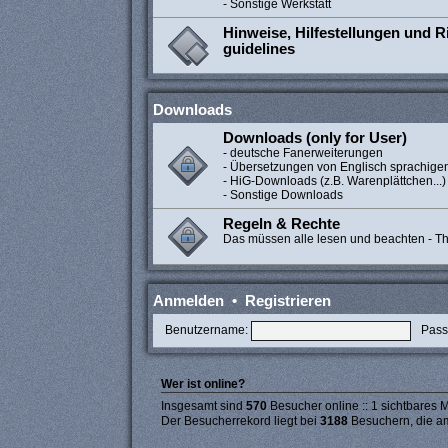
- Sonstige Werkstatt
Hinweise, Hilfestellungen und Ri
guidelines
Downloads
Downloads (only for User)
- deutsche Fanerweiterungen
- Übersetzungen von Englisch sprachige
- HiG-Downloads (z.B. Warenplättchen...)
- Sonstige Downloads
Regeln & Rechte
Das müssen alle lesen und beachten - The
Anmelden
•
Registrieren
Benutzername:
Pass
Wer ist online?
Insgesamt sind
570
Besucher online :: 1 sichtbares M
Der Besucherrekord liegt bei
3188
Besuchern, die am