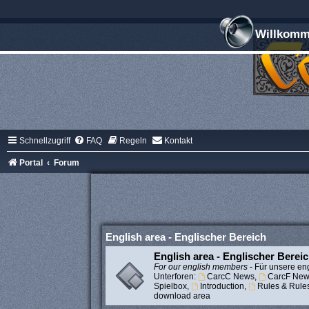
Willkomme
Schnellzugriff
FAQ
Regeln
Kontakt
Portal
Forum
English area - Englischer Bereich
English area - Englischer Berei
For our english members
- Für unsere eng
Unterforen:
CarcC News
,
CarcF New
Spielbox
,
Introduction
,
Rules & Rule
download area