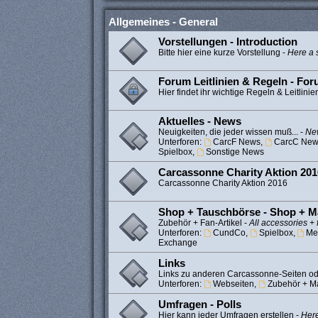
Allgemeines - General
Vorstellungen - Introduction
Bitte hier eine kurze Vorstellung -
Here a s
Forum Leitlinien & Regeln - Fo
Hier findet ihr wichtige Regeln & Leitlinie
Aktuelles - News
Neuigkeiten, die jeder wissen muß... -
New
Unterforen:
CarcF News
,
CarcC New
Spielbox
,
Sonstige News
Carcassonne Charity Aktion 201
Carcassonne Charity Aktion 2016
Shop + Tauschbörse - Shop + M
Zubehör + Fan-Artikel -
All accessories + 
Unterforen:
CundCo
,
Spielbox
,
Me
Exchange
Links
Links zu anderen Carcassonne-Seiten od
Unterforen:
Webseiten
,
Zubehör + Ma
Umfragen - Polls
Hier kann jeder Umfragen erstellen -
Here