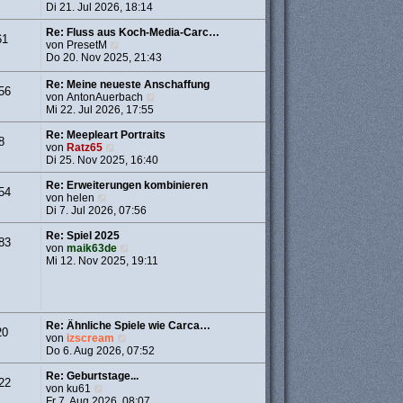
g
i
t
e
Di 21. Jul 2026, 18:14
t
e
u
r
r
e
Re: Fluss aus Koch-Media-Carc…
61
a
B
N
s
von
PresetM
g
e
e
t
Do 20. Nov 2025, 21:43
i
u
e
t
e
r
Re: Meine neueste Anschaffung
56
r
s
B
N
von
AntonAuerbach
a
t
e
e
Mi 22. Jul 2026, 17:55
g
e
i
u
r
t
e
Re: Meepleart Portraits
8
B
r
N
s
von
Ratz65
e
a
e
t
Di 25. Nov 2025, 16:40
i
g
u
e
t
e
r
Re: Erweiterungen kombinieren
54
r
N
s
B
von
helen
a
e
t
e
Di 7. Jul 2026, 07:56
g
u
e
i
e
r
t
Re: Spiel 2025
83
s
B
N
r
von
maik63de
t
e
e
a
Mi 12. Nov 2025, 19:11
e
i
u
g
r
t
e
B
r
s
e
a
t
i
g
e
Re: Ähnliche Spiele wie Carca…
20
t
r
N
von
izscream
r
B
e
Do 6. Aug 2026, 07:52
a
e
u
g
i
e
Re: Geburtstage...
22
t
N
s
von
ku61
r
e
t
Fr 7. Aug 2026, 08:07