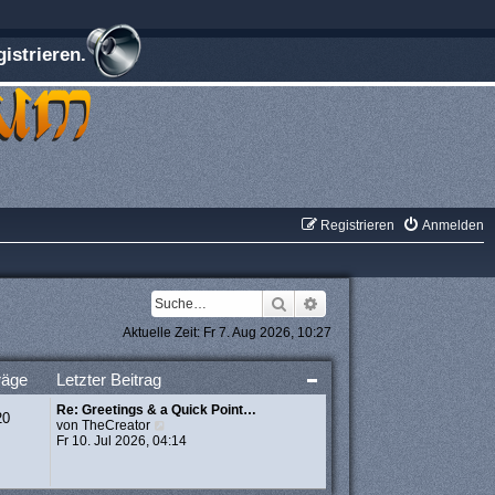
istrieren.
Registrieren
Anmelden
Suche
Erweiterte Suche
Aktuelle Zeit: Fr 7. Aug 2026, 10:27
räge
Letzter Beitrag
Re: Greetings & a Quick Point…
20
N
von
TheCreator
e
Fr 10. Jul 2026, 04:14
u
e
s