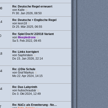
a
r
g
B
Re: Deutsche Regel erneuert
08
e
N
von
Kalle
i
e
Fr 30. Jan 2026, 08:50
t
u
r
e
Re: Deutsche + Englische Regel
14
a
s
N
von
leon18
g
t
e
Di 25. Mär 2025, 06:55
e
u
r
e
Re: Spiel Doch! 2/2018 Variant
0
B
s
N
von
Meepledrone
e
t
e
Sa 5. Feb 2022, 09:45
i
e
u
t
r
e
r
B
s
Re: Links korrigiert
18
a
e
t
N
von
Saphirstein
g
i
e
e
Do 15. Jan 2026, 22:14
t
r
u
r
B
e
a
e
s
Re: @Die Schule
g
44
i
t
N
von
Graf Markus
t
e
e
Mo 22. Apr 2024, 14:15
r
r
u
a
B
e
g
e
s
Re: Das Labyrinth
64
i
t
N
von
hubschraubär
t
e
e
Do 3. Okt 2024, 12:49
r
r
u
a
B
e
g
e
s
Re: NüCc als Erweiterung - Ne…
i
7
t