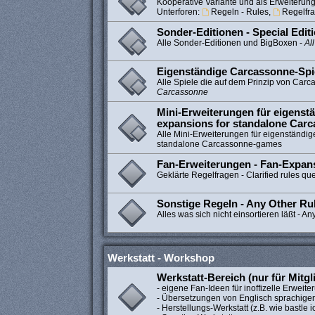
Kooperative Variante und als Erweiteru
Unterforen:
Regeln - Rules
,
Regelfra
Sonder-Editionen - Special Edit
Alle Sonder-Editionen und BigBoxen -
Al
Eigenständige Carcassonne-Spi
Alle Spiele die auf dem Prinzip von Car
Carcassonne
Mini-Erweiterungen für eigenstä
expansions for standalone Car
Alle Mini-Erweiterungen für eigenständig
standalone Carcassonne-games
Fan-Erweiterungen - Fan-Expan
Geklärte Regelfragen - Clarified rules qu
Sonstige Regeln - Any Other Ru
Alles was sich nicht einsortieren läßt - An
Werkstatt - Workshop
Werkstatt-Bereich (nur für Mitgl
- eigene Fan-Ideen für inoffizelle Erweit
- Übersetzungen von Englisch sprachige
- Herstellungs-Werkstatt (z.B. wie bastle ic