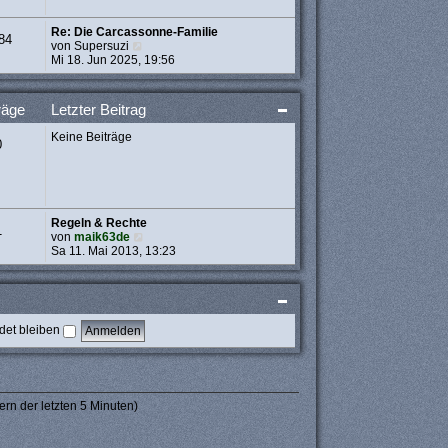
t
r
Re: Die Carcassonne-Familie
a
84
N
von
Supersuzi
g
e
Mi 18. Jun 2025, 19:56
u
e
s
räge
Letzter Beitrag
t
e
Keine Beiträge
r
0
B
e
i
t
r
Regeln & Rechte
a
1
N
von
maik63de
g
e
Sa 11. Mai 2013, 13:23
u
e
s
t
e
et bleiben
r
B
e
i
t
r
ern der letzten 5 Minuten)
a
g