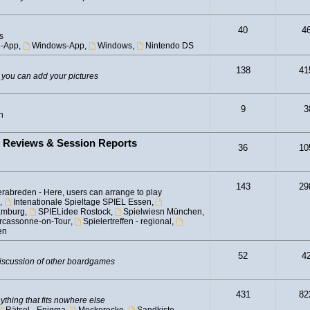
40
4
s
d-App
,
Windows-App
,
Windows
,
Nintendo DS
138
41
 you can add your pictures
9
3
n
- Reviews & Session Reports
36
10
143
29
rabreden - Here, users can arrange to play
,
Intenationale Spieltage SPIEL Essen
,
amburg
,
SPIELidee Rostock
,
Spielwiesn München
,
Carcassonne-on-Tour
,
Spielertreffen - regional
,
en
52
4
iscussion of other boardgames
431
82
ything that fits nowhere else