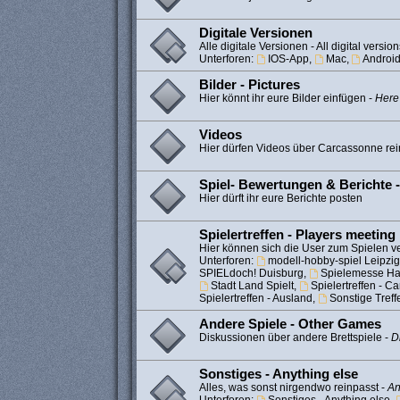
Digitale Versionen
Alle digitale Versionen - All digital version
Unterforen:
IOS-App
,
Mac
,
Androi
Bilder - Pictures
Hier könnt ihr eure Bilder einfügen -
Here
Videos
Hier dürfen Videos über Carcassonne rei
Spiel- Bewertungen & Berichte 
Hier dürft ihr eure Berichte posten
Spielertreffen - Players meeting
Hier können sich die User zum Spielen ve
Unterforen:
modell-hobby-spiel Leipzig
SPIELdoch! Duisburg
,
Spielemesse H
Stadt Land Spielt
,
Spielertreffen - 
Spielertreffen - Ausland
,
Sonstige Treff
Andere Spiele - Other Games
Diskussionen über andere Brettspiele -
D
Sonstiges - Anything else
Alles, was sonst nirgendwo reinpasst -
An