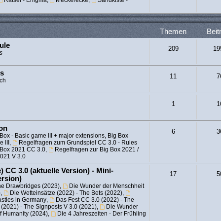
Rätsel - Enigma
,
Meckerecke
,
Sandkiste -
Themen
Beit
ule
209
19
s
es
11
7
sch
1
1
ion
6
3
Box - Basic game III + major extensions, Big Box
 III
,
Regelfragen zum Grundspiel CC 3.0 - Rules
 Box 2021 CC 3.0
,
Regelfragen zur Big Box 2021 /
2021 V 3.0
 CC 3.0 (aktuelle Version) - Mini-
17
5
ersion)
he Drawbridges (2023)
,
Die Wunder der Menschheit
)
,
Die Wetteinsätze (2022) - The Bets (2022)
,
astles in Germany
,
Das Fest CC 3.0 (2022) - The
(2021) - The Signposts V 3.0 (2021)
,
Die Wunder
of Humanity (2024)
,
Die 4 Jahreszeiten - Der Frühling