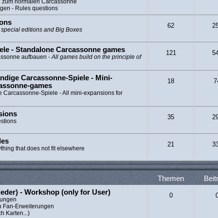
ng zum normalen Carcassonne
gen - Rules questions
ions
62
2
l special editions and Big Boxes
ele - Standalone Carcassonne games
121
5
cassonne aufbauen -
All games build on the principle of
ndige Carcassonne-Spiele - Mini-
18
7
cassonne-games
e Carcassonne-Spiele - All mini-expansions for
sions
35
2
estions
les
21
3
ything that does not fit elsewhere
Themen
Beit
ieder) - Workshop (only for User)
0
erungen
n Fan-Erweiterungen
h Karten...)