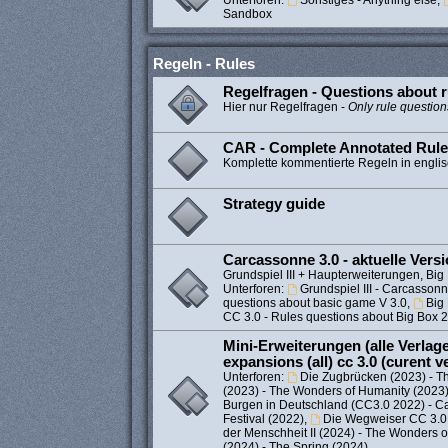
Unterforen:
Sonstiges - Anything else
,
Sandbox
Regeln - Rules
Regelfragen - Questions about r
Hier nur Regelfragen -
Only rule question
CAR - Complete Annotated Rul
Komplette kommentierte Regeln in engli
Strategy guide
Carcassonne 3.0 - aktuelle Vers
Grundspiel III + Haupterweiterungen, Big 
Unterforen:
Grundspiel III - Carcassonne
questions about basic game V 3.0
,
Big
CC 3.0 - Rules questions about Big Box 
Mini-Erweiterungen (alle Verlage)
expansions (all) cc 3.0 (curent v
Unterforen:
Die Zugbrücken (2023) - T
(2023) - The Wonders of Humanity (2023
Burgen in Deutschland (CC3.0 2022) - C
Festival (2022)
,
Die Wegweiser CC 3.0 
der Menschheit II (2024) - The Wonders 
(2024) - The Spring (2024)