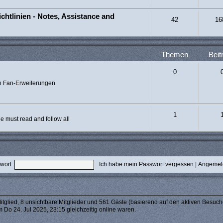
chtlinien - Notes, Assistance and
42
16
Themen
Beit
0
n Fan-Erweiterungen
1
 must read and follow all
wort:
Ich habe mein Passwort vergessen
|
Angemeld
itglied, 8 unsichtbare Mitglieder und 561 Gäste (basierend auf den aktiven Besuch
 Do 24. Jul 2025, 23:15 gleichzeitig online waren.