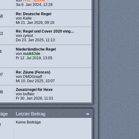
N
von
Fritz_Spinne
t
e
e
Sa 6. Jan 2024, 12:26
r
r
u
a
B
e
Re: Deutsche Regel
g
58
e
s
N
von
Kalle
i
t
e
Mi 21. Jan 2026, 09:19
t
e
u
r
r
e
Re: Regel und Cover 2020 eing…
43
a
B
s
N
von
cyrext
g
e
t
e
Do 23. Jan 2025, 11:13
i
e
u
t
r
e
Niederländische Regel
4
r
B
s
N
von
maik63de
a
e
t
e
Fr 12. Jul 2019, 13:05
g
i
e
u
t
r
e
r
B
s
Re: Zäune (Fences)
97
a
e
t
N
von
DMDGraaff
g
i
e
e
Mi 10. Dez 2025, 10:07
t
r
u
r
B
e
Zusatzregel für Hexe
38
a
e
N
s
von
buffalo
g
i
e
t
Fr 30. Jan 2026, 11:01
t
u
e
r
e
r
a
s
B
räge
Letzter Beitrag
g
t
e
e
i
Keine Beiträge
r
t
0
B
r
e
a
i
g