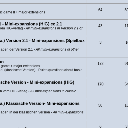
64
3
ic game II + major extensions
 - Mini-expansions (HiG) cc 2.1
43
1
vom HiG-Verlag -
All mini-expansions in Version 2.1 of
a.) Version 2.1 - Mini-expansions (Spielbox
3
1
lagen der Version 2.1 -
All mini-expansions of other
on
172
9
c game + major extensions
l (klassische Version) - Rules questions about basic
sche Version - Mini-expansions (HiG)
170
5
en vom HiG-Verlag -
All mini-expansions in classic
a.) Klassische Version- Mini-expansions
58
1
agen in der klassischen Version -
All mini-expansions
6
3