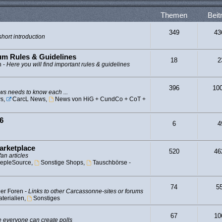
Themen
Beit
349
43
hort introduction
rum Rules & Guidelines
18
2
n -
Here you will find important rules & guidelines
396
10
s needs to know each ...
s
,
CarcL News
,
News von HiG + CundCo + CoT +
6
6
4
arketplace
520
46
fan articles
epleSource
,
Sonstige Shops
,
Tauschbörse -
74
5
er Foren -
Links to other Carcassonne-sites or forums
terialien
,
Sonstiges
67
10
 everyone can create polls