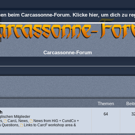
n beim Carcassonne-Forum. Klicke hier, um dich zu reg
Carcassonne-Forum
Themen
Beit
ch
64
3
lischen Mitglieder
s
,
CarcL News
,
News from HiG + CundCo +
s Questions
,
Links to CarcF workshop area &