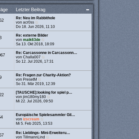
t
e
räge
Letzter Beitrag
r
B
Re: Neu im Rabbithole
e
62
N
von
acr0ss
i
e
Do 18. Jun 2026, 11:10
t
u
r
e
Re: externe Bilder
a
3
s
N
von
maik63de
g
t
e
Sa 13. Okt 2018, 18:09
e
u
r
e
Re: Carcassonne in Carcassonn…
067
B
s
N
von
Challa007
e
t
e
So 12. Jul 2026, 17:31
i
e
u
t
r
e
r
B
s
Re: Fragen zur Charity-Aktion?
9
a
e
t
N
von
PresetM
g
i
e
e
So 31. Mär 2019, 12:39
t
r
u
r
B
e
[TAUSCHE]:looking for spiel p…
22
a
e
s
N
von
jim180my180
g
i
t
e
Mi 22. Jul 2026, 09:50
t
e
u
r
r
e
a
B
s
Europäische Spielesammler Gil…
54
g
e
t
N
von
izscream
i
e
e
Mi 5. Feb 2025, 13:53
t
r
u
r
B
e
Re: Lieblings- Mini-Erweiteru…
67
a
e
s
N
von
TillmannLind