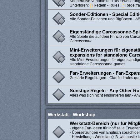
Kooperative Variante und als Erweiteru
Unterforen:
Regeln - Rules
,
Regelfra
Sonder-Editionen - Special Edit
Alle Sonder-Editionen und BigBoxen -
Al
Eigenständige Carcassonne-Spi
Alle Spiele die auf dem Prinzip von Car
Carcassonne
Mini-Erweiterungen für eigenstä
expansions for standalone Car
Alle Mini-Erweiterungen für eigenständig
standalone Carcassonne-games
Fan-Erweiterungen - Fan-Expan
Geklärte Regelfragen - Clarified rules qu
Sonstige Regeln - Any Other Ru
Alles was sich nicht einsortieren läßt - An
Werkstatt - Workshop
Werkstatt-Bereich (nur für Mitgl
- eigene Fan-Ideen für inoffizelle Erweit
- Übersetzungen von Englisch sprachige
- Herstellungs-Werkstatt (z.B. wie bastle ic