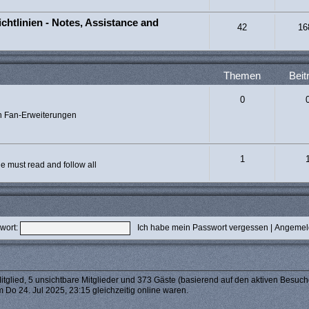
chtlinien - Notes, Assistance and
42
16
Themen
Beit
0
n Fan-Erweiterungen
1
 must read and follow all
wort:
Ich habe mein Passwort vergessen
|
Angemeld
itglied, 5 unsichtbare Mitglieder und 373 Gäste (basierend auf den aktiven Besuch
 Do 24. Jul 2025, 23:15 gleichzeitig online waren.