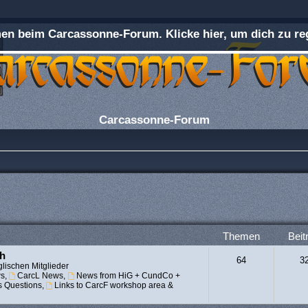
n beim Carcassonne-Forum. Klicke hier, um dich zu reg
Carcassonne-Forum
Themen
Beit
ch
64
3
lischen Mitglieder
s
,
CarcL News
,
News from HiG + CundCo +
s Questions
,
Links to CarcF workshop area &