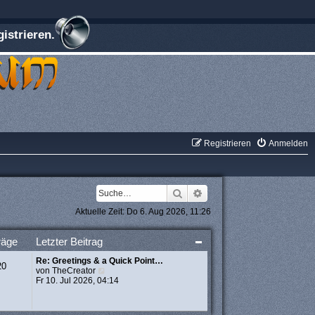
istrieren.
Registrieren
Anmelden
Suche
Erweiterte Suche
Aktuelle Zeit: Do 6. Aug 2026, 11:26
räge
Letzter Beitrag
Re: Greetings & a Quick Point…
20
N
von
TheCreator
e
Fr 10. Jul 2026, 04:14
u
e
s