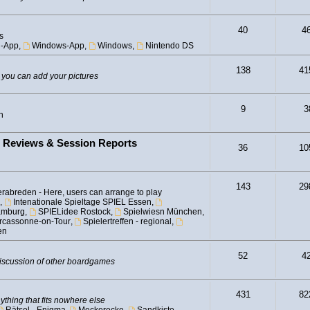
40
4
s
d-App
,
Windows-App
,
Windows
,
Nintendo DS
138
41
 you can add your pictures
9
3
n
- Reviews & Session Reports
36
10
143
29
rabreden - Here, users can arrange to play
,
Intenationale Spieltage SPIEL Essen
,
amburg
,
SPIELidee Rostock
,
Spielwiesn München
,
Carcassonne-on-Tour
,
Spielertreffen - regional
,
en
52
4
iscussion of other boardgames
431
82
ything that fits nowhere else