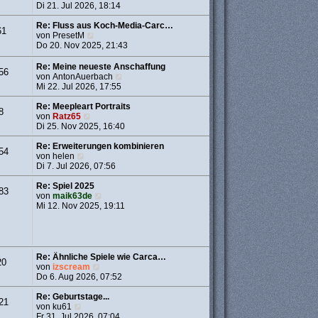
g
i
t
e
Di 21. Jul 2026, 18:14
t
e
u
r
r
e
Re: Fluss aus Koch-Media-Carc…
61
a
B
N
s
von
PresetM
g
e
e
t
Do 20. Nov 2025, 21:43
i
u
e
t
e
r
Re: Meine neueste Anschaffung
56
r
s
B
N
von
AntonAuerbach
a
t
e
e
Mi 22. Jul 2026, 17:55
g
e
i
u
r
t
e
Re: Meepleart Portraits
8
B
r
N
s
von
Ratz65
e
a
e
t
Di 25. Nov 2025, 16:40
i
g
u
e
t
e
r
Re: Erweiterungen kombinieren
54
r
N
s
B
von
helen
a
e
t
e
Di 7. Jul 2026, 07:56
g
u
e
i
e
r
t
Re: Spiel 2025
83
s
B
N
r
von
maik63de
t
e
e
a
Mi 12. Nov 2025, 19:11
e
i
u
g
r
t
e
B
r
s
e
a
t
i
g
e
Re: Ähnliche Spiele wie Carca…
20
t
r
N
von
izscream
r
B
e
Do 6. Aug 2026, 07:52
a
e
u
g
i
e
Re: Geburtstage...
21
t
N
s
von
ku61
r
e
t
Fr 31. Jul 2026, 07:04