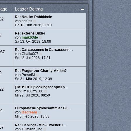
t
e
räge
Letzter Beitrag
r
B
Re: Neu im Rabbithole
e
62
N
von
acr0ss
i
e
Do 18. Jun 2026, 11:10
t
u
r
e
Re: externe Bilder
a
3
s
N
von
maik63de
g
t
e
Sa 13. Okt 2018, 18:09
e
u
r
e
Re: Carcassonne in Carcassonn…
067
B
s
N
von
Challa007
e
t
e
So 12. Jul 2026, 17:31
i
e
u
t
r
e
r
B
s
Re: Fragen zur Charity-Aktion?
9
a
e
t
N
von
PresetM
g
i
e
e
So 31. Mär 2019, 12:39
t
r
u
r
B
e
[TAUSCHE]:looking for spiel p…
22
a
e
s
N
von
jim180my180
g
i
t
e
Mi 22. Jul 2026, 09:50
t
e
u
r
r
e
a
B
s
Europäische Spielesammler Gil…
54
g
e
t
N
von
izscream
i
e
e
Mi 5. Feb 2025, 13:53
t
r
u
r
B
e
Re: Lieblings- Mini-Erweiteru…
67
a
e
s
N
von
TillmannLind