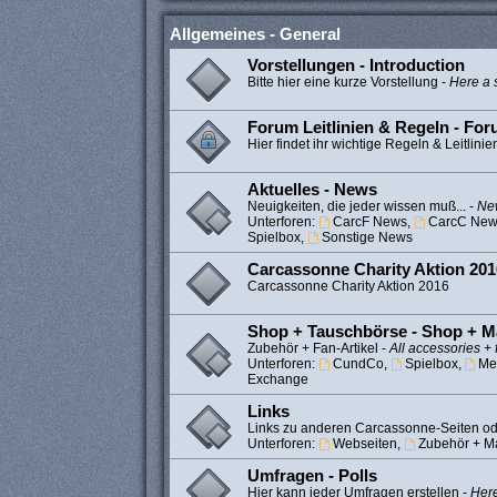
Allgemeines - General
Vorstellungen - Introduction
Bitte hier eine kurze Vorstellung -
Here a s
Forum Leitlinien & Regeln - Fo
Hier findet ihr wichtige Regeln & Leitlinie
Aktuelles - News
Neuigkeiten, die jeder wissen muß... -
New
Unterforen:
CarcF News
,
CarcC New
Spielbox
,
Sonstige News
Carcassonne Charity Aktion 201
Carcassonne Charity Aktion 2016
Shop + Tauschbörse - Shop + M
Zubehör + Fan-Artikel -
All accessories + 
Unterforen:
CundCo
,
Spielbox
,
Me
Exchange
Links
Links zu anderen Carcassonne-Seiten od
Unterforen:
Webseiten
,
Zubehör + Ma
Umfragen - Polls
Hier kann jeder Umfragen erstellen -
Here