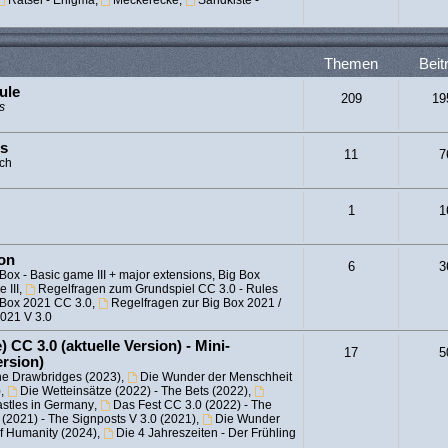
Rätsel - Enigma
,
Meckerecke
,
Sandkiste -
Themen
Beit
ule
209
19
s
es
11
7
sch
1
1
ion
6
3
Box - Basic game III + major extensions, Big Box
 III
,
Regelfragen zum Grundspiel CC 3.0 - Rules
 Box 2021 CC 3.0
,
Regelfragen zur Big Box 2021 /
2021 V 3.0
 CC 3.0 (aktuelle Version) - Mini-
17
5
ersion)
he Drawbridges (2023)
,
Die Wunder der Menschheit
)
,
Die Wetteinsätze (2022) - The Bets (2022)
,
astles in Germany
,
Das Fest CC 3.0 (2022) - The
(2021) - The Signposts V 3.0 (2021)
,
Die Wunder
of Humanity (2024)
,
Die 4 Jahreszeiten - Der Frühling