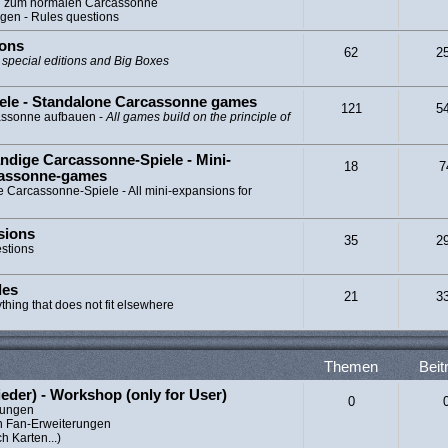
ng zum normalen Carcassonne
gen - Rules questions
ions
62
2
l special editions and Big Boxes
ele - Standalone Carcassonne games
121
5
cassonne aufbauen -
All games build on the principle of
ndige Carcassonne-Spiele - Mini-
18
7
cassonne-games
e Carcassonne-Spiele - All mini-expansions for
sions
35
2
estions
les
21
3
ything that does not fit elsewhere
Themen
Beit
ieder) - Workshop (only for User)
0
erungen
n Fan-Erweiterungen
h Karten...)