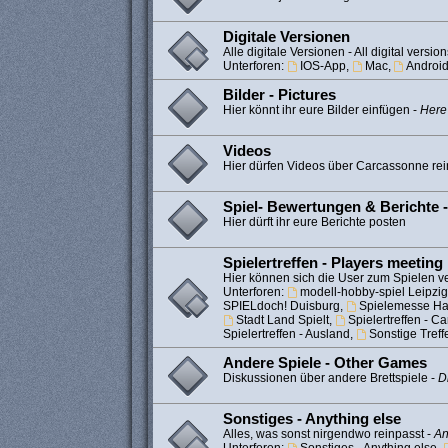
Digitale Versionen
Alle digitale Versionen - All digital version
Unterforen:
IOS-App
,
Mac
,
Androi
Bilder - Pictures
Hier könnt ihr eure Bilder einfügen -
Here
Videos
Hier dürfen Videos über Carcassonne rei
Spiel- Bewertungen & Berichte 
Hier dürft ihr eure Berichte posten
Spielertreffen - Players meeting
Hier können sich die User zum Spielen ve
Unterforen:
modell-hobby-spiel Leipzig
SPIELdoch! Duisburg
,
Spielemesse H
Stadt Land Spielt
,
Spielertreffen - 
Spielertreffen - Ausland
,
Sonstige Treff
Andere Spiele - Other Games
Diskussionen über andere Brettspiele -
D
Sonstiges - Anything else
Alles, was sonst nirgendwo reinpasst -
An