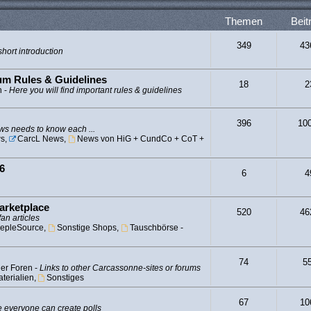
Themen
Beit
349
43
hort introduction
rum Rules & Guidelines
18
2
n -
Here you will find important rules & guidelines
396
10
s needs to know each ...
s
,
CarcL News
,
News von HiG + CundCo + CoT +
6
6
4
arketplace
520
46
fan articles
epleSource
,
Sonstige Shops
,
Tauschbörse -
74
5
er Foren -
Links to other Carcassonne-sites or forums
terialien
,
Sonstiges
67
10
 everyone can create polls