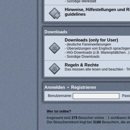
- Sonstige Werkstatt
Hinweise, Hilfestellungen und Ri
guidelines
Downloads
Downloads (only for User)
- deutsche Fanerweiterungen
- Übersetzungen von Englisch sprachige
- HiG-Downloads (z.B. Warenplättchen...)
- Sonstige Downloads
Regeln & Rechte
Das müssen alle lesen und beachten - The
Anmelden
•
Registrieren
Benutzername:
Pass
Wer ist online?
Insgesamt sind
379
Besucher online :: 1 sichtbares M
Der Besucherrekord liegt bei
3188
Besuchern, die am