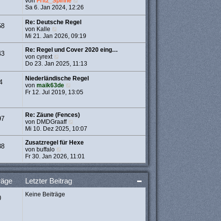
N
von
Fritz_Spinne
t
e
e
Sa 6. Jan 2024, 12:26
r
r
u
a
B
e
Re: Deutsche Regel
g
58
e
s
N
von
Kalle
i
t
e
Mi 21. Jan 2026, 09:19
t
e
u
r
r
e
Re: Regel und Cover 2020 eing…
43
a
B
s
N
von
cyrext
g
e
t
e
Do 23. Jan 2025, 11:13
i
e
u
t
r
e
Niederländische Regel
4
r
B
s
N
von
maik63de
a
e
t
e
Fr 12. Jul 2019, 13:05
g
i
e
u
t
r
e
r
B
s
Re: Zäune (Fences)
97
a
e
t
N
von
DMDGraaff
g
i
e
e
Mi 10. Dez 2025, 10:07
t
r
u
r
B
e
Zusatzregel für Hexe
38
a
e
N
s
von
buffalo
g
i
e
t
Fr 30. Jan 2026, 11:01
t
u
e
r
e
r
a
s
B
räge
Letzter Beitrag
g
t
e
e
i
Keine Beiträge
r
t
0
B
r
e
a
i
g