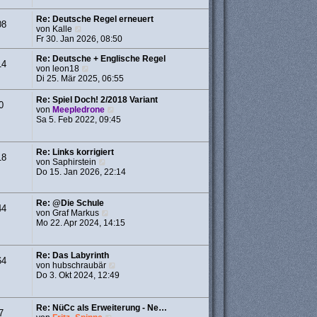
a
r
g
B
Re: Deutsche Regel erneuert
08
e
N
von
Kalle
i
e
Fr 30. Jan 2026, 08:50
t
u
r
e
Re: Deutsche + Englische Regel
14
a
s
N
von
leon18
g
t
e
Di 25. Mär 2025, 06:55
e
u
r
e
Re: Spiel Doch! 2/2018 Variant
0
B
s
N
von
Meepledrone
e
t
e
Sa 5. Feb 2022, 09:45
i
e
u
t
r
e
r
B
s
Re: Links korrigiert
18
a
e
t
N
von
Saphirstein
g
i
e
e
Do 15. Jan 2026, 22:14
t
r
u
r
B
e
a
e
s
Re: @Die Schule
g
44
i
t
N
von
Graf Markus
t
e
e
Mo 22. Apr 2024, 14:15
r
r
u
a
B
e
g
e
s
Re: Das Labyrinth
64
i
t
N
von
hubschraubär
t
e
e
Do 3. Okt 2024, 12:49
r
r
u
a
B
e
g
e
s
Re: NüCc als Erweiterung - Ne…
i
7
t