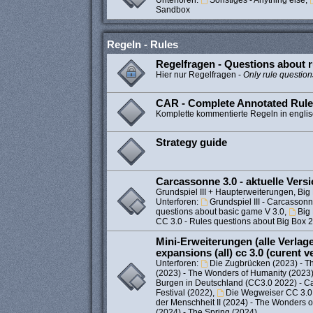
Unterforen:
Sonstiges - Anything else
,
Sandbox
Regeln - Rules
Regelfragen - Questions about r
Hier nur Regelfragen -
Only rule question
CAR - Complete Annotated Rul
Komplette kommentierte Regeln in engli
Strategy guide
Carcassonne 3.0 - aktuelle Vers
Grundspiel III + Haupterweiterungen, Big 
Unterforen:
Grundspiel III - Carcassonne
questions about basic game V 3.0
,
Big
CC 3.0 - Rules questions about Big Box 
Mini-Erweiterungen (alle Verlage)
expansions (all) cc 3.0 (curent v
Unterforen:
Die Zugbrücken (2023) - T
(2023) - The Wonders of Humanity (2023
Burgen in Deutschland (CC3.0 2022) - C
Festival (2022)
,
Die Wegweiser CC 3.0 
der Menschheit II (2024) - The Wonders 
(2024) - The Spring (2024)