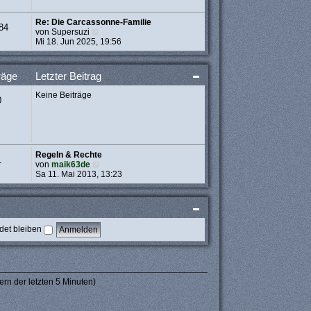
t
r
Re: Die Carcassonne-Familie
a
84
N
von
Supersuzi
g
e
Mi 18. Jun 2025, 19:56
u
e
s
räge
Letzter Beitrag
t
e
Keine Beiträge
r
0
B
e
i
t
r
Regeln & Rechte
a
1
N
von
maik63de
g
e
Sa 11. Mai 2013, 13:23
u
e
s
t
e
et bleiben
r
B
e
i
t
r
ern der letzten 5 Minuten)
a
g