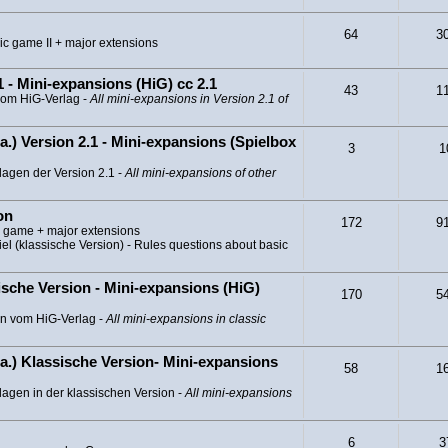
64
3
ic game II + major extensions
 - Mini-expansions (HiG) cc 2.1
43
1
vom HiG-Verlag -
All mini-expansions in Version 2.1 of
a.) Version 2.1 - Mini-expansions (Spielbox
3
1
lagen der Version 2.1 -
All mini-expansions of other
on
172
9
c game + major extensions
l (klassische Version) - Rules questions about basic
sche Version - Mini-expansions (HiG)
170
5
en vom HiG-Verlag -
All mini-expansions in classic
a.) Klassische Version- Mini-expansions
58
1
agen in der klassischen Version -
All mini-expansions
6
3