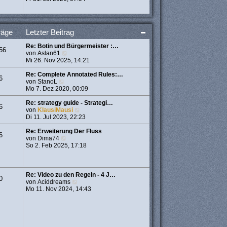
a
u
e
g
e
r
s
B
t
e
räge
Letzter Beitrag
e
i
r
t
Re: Botin und Bürgermeister :…
B
r
56
N
von
Aslan61
e
a
e
Mi 26. Nov 2025, 14:21
i
g
u
t
e
Re: Complete Annotated Rules:…
r
6
N
s
von
StanoL
a
e
t
Mo 7. Dez 2020, 00:09
g
u
e
e
r
Re: strategy guide - Strategi…
6
s
B
N
von
KlausiMausi
t
e
e
Di 11. Jul 2023, 22:23
e
i
u
r
t
e
Re: Erweiterung Der Fluss
6
B
N
r
s
von
Dima74
e
e
a
t
So 2. Feb 2025, 17:18
i
u
g
e
t
e
r
r
s
B
a
t
e
Re: Video zu den Regeln - 4 J…
0
g
e
i
N
von
Aciddreams
r
t
e
Mo 11. Nov 2024, 14:43
B
r
u
e
a
e
i
g
s
t
t
r
e