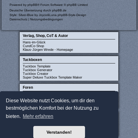
Powered by
phpBB
® Forum Software © phpBB Limited
Deutsche Übersetzung durch
phpBB.de
Style: Silver-Blue by Joyce&Luna
phpBB-Style-Design
Datenschutz
|
Nutzungsbedingungen
Verlag, Shop, CoT & Autor
Hans-im-Glück
CundCo-Shop
Klaus-Jürgen Wrede - Homepage
Tuckboxen
Tuckbox Template
Tuckbox Generator
Tuckbox Creator
Super Deluxe Tuckbox Template Maker
Foren
Carcassonne-Forum (deutsch)
CarcassonneCentral (englisch)
Diese Website nutzt Cookies, um dir den
Carcassonne Latvija (lettisch)
Carcassonne CZ (tschechisch)
bestmöglichen Komfort bei der Nutzung zu
Sonstige Seiten
bieten.
Mehr erfahren
JCloisterZone
Gesellschaftsspieler gesucht
WikiCarpedia
Verstanden!
BoardGameGeek