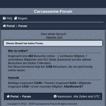
Carcassonne-Forum
FAQ
Regeln
Portal
Forum
Dein letzter Besuch:
Aktuelle Zeit:
Dieses Board hat keine Foren.
Wer ist online?
Insgesamt sind
460
Besucher online :: 1 sichtbares Mitglied, 7
unsichtbare Mitglieder und 452 Gäste (basierend auf den aktiven
Besuchern der letzten 5 Minuten)
Der Besucherrekord liegt bei
3188
Besuchern, die am gleichzeitig
online waren.
Statistik
Beiträge insgesamt
72290
• Themen insgesamt
5416
• Mitglieder
insgesamt
1430
• Unser neuestes Mitglied:
AllanReuter67
Portal
Forum
Impressum
Alle Zeiten sind
UTC
Copyright © 2012 - 2026 Carcassonne-Forum All rights reserved.