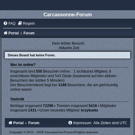
Carcassonne-Forum
FAQ
Regeln
Portal
Forum
Dein letzter Besuch:
Aktuelle Zeit:
Dieses Board hat keine Foren.
Wer ist online?
Insgesamt sind
550
Besucher online :: 1 sichtbares Mitglied, 6
unsichtbare Mitglieder und 543 Gäste (basierend auf den aktiven
Besuchern der letzten 5 Minuten)
Der Besucherrekord liegt bei
3188
Besuchern, die am gleichzeitig
online waren.
Statistik
Beiträge insgesamt
72296
• Themen insgesamt
5416
• Mitglieder
insgesamt
1431
• Unser neuestes Mitglied:
krzykunio
Portal
Forum
Impressum
Alle Zeiten sind
UTC
Copyright © 2012 - 2026 Carcassonne-Forum All rights reserved.