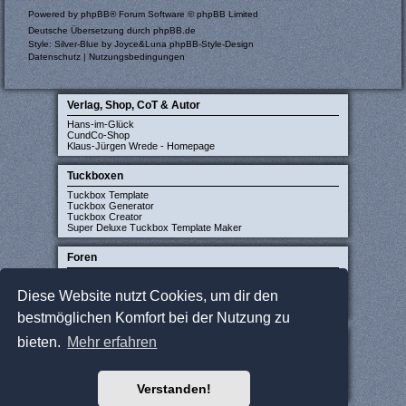
Powered by
phpBB
® Forum Software © phpBB Limited
Deutsche Übersetzung durch
phpBB.de
Style: Silver-Blue by Joyce&Luna
phpBB-Style-Design
Datenschutz
|
Nutzungsbedingungen
Verlag, Shop, CoT & Autor
Hans-im-Glück
CundCo-Shop
Klaus-Jürgen Wrede - Homepage
Tuckboxen
Tuckbox Template
Tuckbox Generator
Tuckbox Creator
Super Deluxe Tuckbox Template Maker
Foren
Carcassonne-Forum (deutsch)
CarcassonneCentral (englisch)
Diese Website nutzt Cookies, um dir den
Carcassonne Latvija (lettisch)
Carcassonne CZ (tschechisch)
bestmöglichen Komfort bei der Nutzung zu
Sonstige Seiten
bieten.
Mehr erfahren
JCloisterZone
Gesellschaftsspieler gesucht
WikiCarpedia
Verstanden!
BoardGameGeek