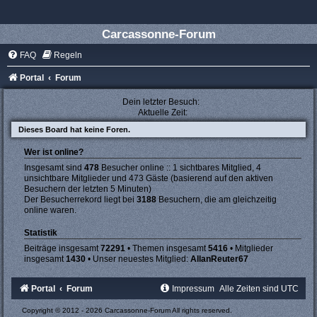
Carcassonne-Forum
FAQ
Regeln
Portal
Forum
Dein letzter Besuch:
Aktuelle Zeit:
Dieses Board hat keine Foren.
Wer ist online?
Insgesamt sind
478
Besucher online :: 1 sichtbares Mitglied, 4
unsichtbare Mitglieder und 473 Gäste (basierend auf den aktiven
Besuchern der letzten 5 Minuten)
Der Besucherrekord liegt bei
3188
Besuchern, die am gleichzeitig
online waren.
Statistik
Beiträge insgesamt
72291
• Themen insgesamt
5416
• Mitglieder
insgesamt
1430
• Unser neuestes Mitglied:
AllanReuter67
Portal
Forum
Impressum
Alle Zeiten sind
UTC
Copyright © 2012 - 2026 Carcassonne-Forum All rights reserved.