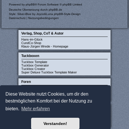
Powered by
phpBB
® Forum Software © phpBB Limited
Deutsche Übersetzung durch
phpBB.de
Style: Silver-Blue by Joyce&Luna
phpBB-Style-Design
Datenschutz
|
Nutzungsbedingungen
Verlag, Shop, CoT & Autor
Hans-im-Glück
CundCo-Shop
Klaus-Jürgen Wrede - Homepage
Tuckboxen
Tuckbox Template
Tuckbox Generator
Tuckbox Creator
Super Deluxe Tuckbox Template Maker
Foren
Carcassonne-Forum (deutsch)
CarcassonneCentral (englisch)
Diese Website nutzt Cookies, um dir den
Carcassonne Latvija (lettisch)
Carcassonne CZ (tschechisch)
bestmöglichen Komfort bei der Nutzung zu
Sonstige Seiten
bieten.
Mehr erfahren
JCloisterZone
Gesellschaftsspieler gesucht
WikiCarpedia
Verstanden!
BoardGameGeek