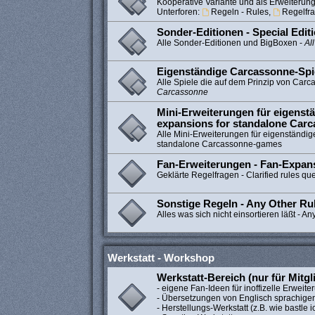
Kooperative Variante und als Erweiteru
Unterforen:
Regeln - Rules
,
Regelfra
Sonder-Editionen - Special Edit
Alle Sonder-Editionen und BigBoxen -
Al
Eigenständige Carcassonne-Spi
Alle Spiele die auf dem Prinzip von Car
Carcassonne
Mini-Erweiterungen für eigenstä
expansions for standalone Car
Alle Mini-Erweiterungen für eigenständig
standalone Carcassonne-games
Fan-Erweiterungen - Fan-Expan
Geklärte Regelfragen - Clarified rules qu
Sonstige Regeln - Any Other Ru
Alles was sich nicht einsortieren läßt - An
Werkstatt - Workshop
Werkstatt-Bereich (nur für Mitgl
- eigene Fan-Ideen für inoffizelle Erweit
- Übersetzungen von Englisch sprachige
- Herstellungs-Werkstatt (z.B. wie bastle ic