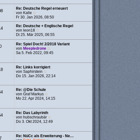
a
r
g
B
Re: Deutsche Regel erneuert
08
e
N
von
Kalle
i
e
Fr 30. Jan 2026, 08:50
t
u
r
e
Re: Deutsche + Englische Regel
14
a
s
N
von
leon18
g
t
e
Di 25. Mär 2025, 06:55
e
u
r
e
Re: Spiel Doch! 2/2018 Variant
0
B
s
N
von
Meepledrone
e
t
e
Sa 5. Feb 2022, 09:45
i
e
u
t
r
e
r
B
s
Re: Links korrigiert
18
a
e
t
N
von
Saphirstein
g
i
e
e
Do 15. Jan 2026, 22:14
t
r
u
r
B
e
a
e
s
Re: @Die Schule
g
44
i
t
N
von
Graf Markus
t
e
e
Mo 22. Apr 2024, 14:15
r
r
u
a
B
e
g
e
s
Re: Das Labyrinth
64
i
t
N
von
hubschraubär
t
e
e
Do 3. Okt 2024, 12:49
r
r
u
a
B
e
g
e
s
Re: NüCc als Erweiterung - Ne…
i
7
t