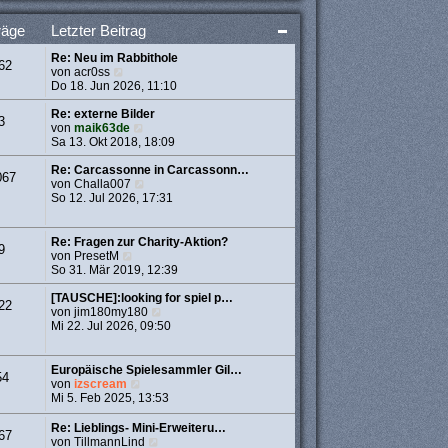
t
e
räge
Letzter Beitrag
r
B
Re: Neu im Rabbithole
e
62
N
von
acr0ss
i
e
Do 18. Jun 2026, 11:10
t
u
r
e
Re: externe Bilder
a
3
s
N
von
maik63de
g
t
e
Sa 13. Okt 2018, 18:09
e
u
r
e
Re: Carcassonne in Carcassonn…
067
B
s
N
von
Challa007
e
t
e
So 12. Jul 2026, 17:31
i
e
u
t
r
e
r
B
s
Re: Fragen zur Charity-Aktion?
9
a
e
t
N
von
PresetM
g
i
e
e
So 31. Mär 2019, 12:39
t
r
u
r
B
e
[TAUSCHE]:looking for spiel p…
22
a
e
s
N
von
jim180my180
g
i
t
e
Mi 22. Jul 2026, 09:50
t
e
u
r
r
e
a
B
s
Europäische Spielesammler Gil…
54
g
e
t
N
von
izscream
i
e
e
Mi 5. Feb 2025, 13:53
t
r
u
r
B
e
Re: Lieblings- Mini-Erweiteru…
67
a
e
s
N
von
TillmannLind