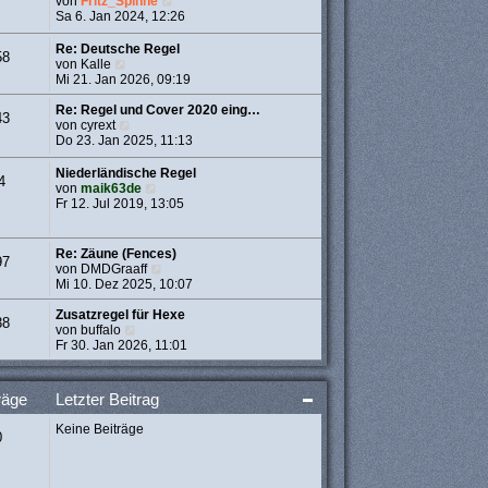
N
von
Fritz_Spinne
t
e
e
Sa 6. Jan 2024, 12:26
r
r
u
a
B
e
Re: Deutsche Regel
g
58
e
s
N
von
Kalle
i
t
e
Mi 21. Jan 2026, 09:19
t
e
u
r
r
e
Re: Regel und Cover 2020 eing…
43
a
B
s
N
von
cyrext
g
e
t
e
Do 23. Jan 2025, 11:13
i
e
u
t
r
e
Niederländische Regel
4
r
B
s
N
von
maik63de
a
e
t
e
Fr 12. Jul 2019, 13:05
g
i
e
u
t
r
e
r
B
s
Re: Zäune (Fences)
97
a
e
t
N
von
DMDGraaff
g
i
e
e
Mi 10. Dez 2025, 10:07
t
r
u
r
B
e
Zusatzregel für Hexe
38
a
e
N
s
von
buffalo
g
i
e
t
Fr 30. Jan 2026, 11:01
t
u
e
r
e
r
a
s
B
räge
Letzter Beitrag
g
t
e
e
i
Keine Beiträge
r
t
0
B
r
e
a
i
g