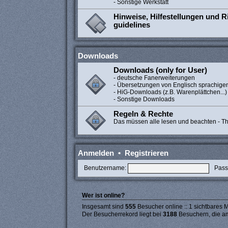
- Sonstige Werkstatt
Hinweise, Hilfestellungen und Ri
guidelines
Downloads
Downloads (only for User)
- deutsche Fanerweiterungen
- Übersetzungen von Englisch sprachige
- HiG-Downloads (z.B. Warenplättchen...)
- Sonstige Downloads
Regeln & Rechte
Das müssen alle lesen und beachten - The
Anmelden
•
Registrieren
Benutzername:
Pass
Wer ist online?
Insgesamt sind
555
Besucher online :: 1 sichtbares M
Der Besucherrekord liegt bei
3188
Besuchern, die am