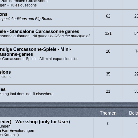
ng zum normalen Carcassonne
gen - Rules questions
ions
62
2
l special editions and Big Boxes
ele - Standalone Carcassonne games
121
5
cassonne aufbauen -
All games build on the principle of
ndige Carcassonne-Spiele - Mini-
18
7
cassonne-games
e Carcassonne-Spiele - All mini-expansions for
sions
35
2
estions
les
21
3
ything that does not fit elsewhere
Themen
Beit
ieder) - Workshop (only for User)
0
erungen
n Fan-Erweiterungen
h Karten...)