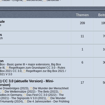
Rätsel - Enigma
,
Meckerecke
,
Sandkiste -
Themen
Beit
ule
209
19
s
es
11
7
sch
1
1
ion
6
3
Box - Basic game III + major extensions, Big Box
 III
,
Regelfragen zum Grundspiel CC 3.0 - Rules
 Box 2021 CC 3.0
,
Regelfragen zur Big Box 2021 /
2021 V 3.0
 CC 3.0 (aktuelle Version) - Mini-
17
5
ersion)
he Drawbridges (2023)
,
Die Wunder der Menschheit
)
,
Die Wetteinsätze (2022) - The Bets (2022)
,
astles in Germany
,
Das Fest CC 3.0 (2022) - The
(2021) - The Signposts V 3.0 (2021)
,
Die Wunder
of Humanity (2024)
,
Die 4 Jahreszeiten - Der Frühling