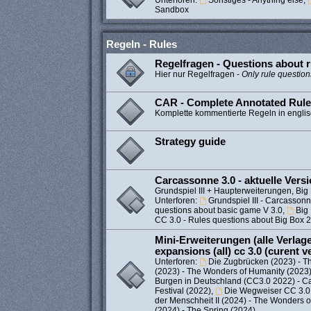
Unterforen:
Sonstiges - Anything else
,
Sandbox
Regeln - Rules
Regelfragen - Questions about r
Hier nur Regelfragen -
Only rule question
CAR - Complete Annotated Rul
Komplette kommentierte Regeln in engli
Strategy guide
Carcassonne 3.0 - aktuelle Vers
Grundspiel III + Haupterweiterungen, Big 
Unterforen:
Grundspiel III - Carcassonne
questions about basic game V 3.0
,
Big
CC 3.0 - Rules questions about Big Box 
Mini-Erweiterungen (alle Verlage)
expansions (all) cc 3.0 (curent v
Unterforen:
Die Zugbrücken (2023) - T
(2023) - The Wonders of Humanity (2023
Burgen in Deutschland (CC3.0 2022) - C
Festival (2022)
,
Die Wegweiser CC 3.0 
der Menschheit II (2024) - The Wonders 
(2024) - The Spring (2024)