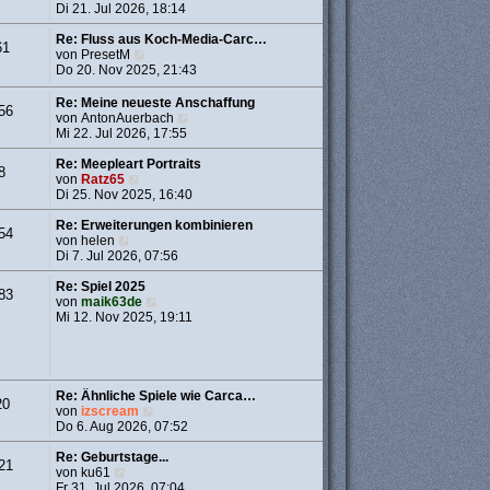
g
i
t
e
Di 21. Jul 2026, 18:14
t
e
u
r
r
e
Re: Fluss aus Koch-Media-Carc…
61
a
B
N
s
von
PresetM
g
e
e
t
Do 20. Nov 2025, 21:43
i
u
e
t
e
r
Re: Meine neueste Anschaffung
56
r
s
B
N
von
AntonAuerbach
a
t
e
e
Mi 22. Jul 2026, 17:55
g
e
i
u
r
t
e
Re: Meepleart Portraits
8
B
r
N
s
von
Ratz65
e
a
e
t
Di 25. Nov 2025, 16:40
i
g
u
e
t
e
r
Re: Erweiterungen kombinieren
54
r
N
s
B
von
helen
a
e
t
e
Di 7. Jul 2026, 07:56
g
u
e
i
e
r
t
Re: Spiel 2025
83
s
B
N
r
von
maik63de
t
e
e
a
Mi 12. Nov 2025, 19:11
e
i
u
g
r
t
e
B
r
s
e
a
t
i
g
e
Re: Ähnliche Spiele wie Carca…
20
t
r
N
von
izscream
r
B
e
Do 6. Aug 2026, 07:52
a
e
u
g
i
e
Re: Geburtstage...
21
t
N
s
von
ku61
r
e
t
Fr 31. Jul 2026, 07:04