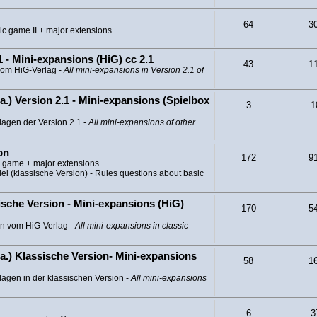
64
3
ic game II + major extensions
 - Mini-expansions (HiG) cc 2.1
43
1
vom HiG-Verlag -
All mini-expansions in Version 2.1 of
a.) Version 2.1 - Mini-expansions (Spielbox
3
1
lagen der Version 2.1 -
All mini-expansions of other
on
172
9
c game + major extensions
l (klassische Version) - Rules questions about basic
sche Version - Mini-expansions (HiG)
170
5
en vom HiG-Verlag -
All mini-expansions in classic
a.) Klassische Version- Mini-expansions
58
1
agen in der klassischen Version -
All mini-expansions
6
3