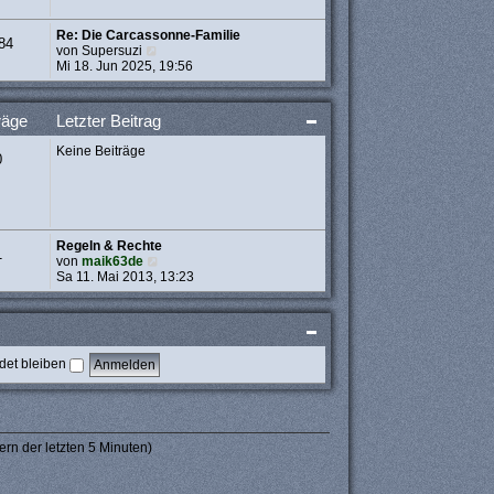
t
r
Re: Die Carcassonne-Familie
a
84
N
von
Supersuzi
g
e
Mi 18. Jun 2025, 19:56
u
e
s
räge
Letzter Beitrag
t
e
Keine Beiträge
r
0
B
e
i
t
r
Regeln & Rechte
a
1
N
von
maik63de
g
e
Sa 11. Mai 2013, 13:23
u
e
s
t
e
et bleiben
r
B
e
i
t
r
ern der letzten 5 Minuten)
a
g