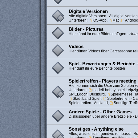
Digitale Versionen
Alle digitale Versionen - All digital version
Unterforen:
IOS-App
,
Mac
,
Androi
Bilder - Pictures
Hier könnt ihr eure Bilder einfügen -
Here
Videos
Hier dürfen Videos über Carcassonne rei
Spiel- Bewertungen & Berichte 
Hier dürft ihr eure Berichte posten
Spielertreffen - Players meeting
Hier können sich die User zum Spielen ve
Unterforen:
modell-hobby-spiel Leipzig
SPIELdoch! Duisburg
,
Spielemesse H
Stadt Land Spielt
,
Spielertreffen - 
Spielertreffen - Ausland
,
Sonstige Treff
Andere Spiele - Other Games
Diskussionen über andere Brettspiele -
D
Sonstiges - Anything else
Alles, was sonst nirgendwo reinpasst -
An