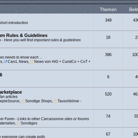
Themen
Beit
349
43
hort introduction
rum Rules & Guidelines
18
2
n -
Here you will find important rules & guidelines
396
10
s needs to know each ...
s
,
CarcL News
,
News von HiG + CundCo + CoT +
6
6
4
arketplace
520
46
fan articles
epleSource
,
Sonstige Shops
,
Tauschbörse -
74
5
er Foren -
Links to other Carcassonne-sites or forums
terialien
,
Sonstiges
67
10
 everyone can create polls