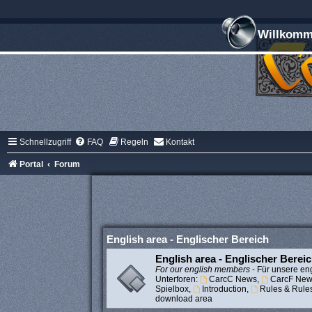
Willkomme
Schnellzugriff
FAQ
Regeln
Kontakt
Portal
Forum
English area - Englischer Bereich
English area - Englischer Berei
For our english members
- Für unsere eng
Unterforen:
CarcC News
,
CarcF New
Spielbox
,
Introduction
,
Rules & Rule
download area