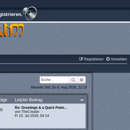
istrieren.
Registrieren
Anmelden
Suche
Erweiterte Suche
Aktuelle Zeit: Do 6. Aug 2026, 22:16
räge
Letzter Beitrag
Re: Greetings & a Quick Point…
20
N
von
TheCreator
e
Fr 10. Jul 2026, 04:14
u
e
s