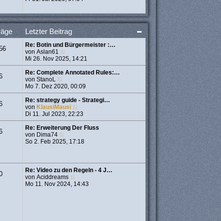
a
u
e
g
e
r
s
B
t
e
räge
Letzter Beitrag
e
i
r
t
Re: Botin und Bürgermeister :…
B
r
56
N
von
Aslan61
e
a
e
Mi 26. Nov 2025, 14:21
i
g
u
t
e
Re: Complete Annotated Rules:…
r
6
N
s
von
StanoL
a
e
t
Mo 7. Dez 2020, 00:09
g
u
e
e
r
Re: strategy guide - Strategi…
6
s
B
N
von
KlausiMausi
t
e
e
Di 11. Jul 2023, 22:23
e
i
u
r
t
e
Re: Erweiterung Der Fluss
6
B
N
r
s
von
Dima74
e
e
a
t
So 2. Feb 2025, 17:18
i
u
g
e
t
e
r
r
s
B
a
t
e
Re: Video zu den Regeln - 4 J…
0
g
e
i
N
von
Aciddreams
r
t
e
Mo 11. Nov 2024, 14:43
B
r
u
e
a
e
i
g
s
t
t
r
e