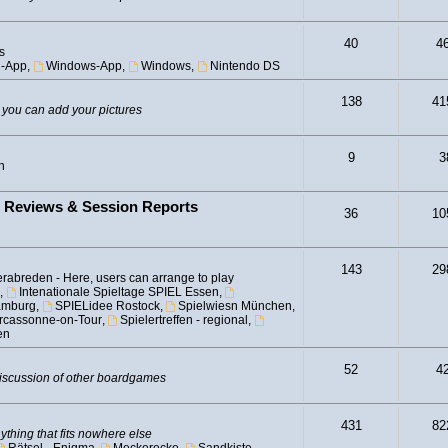
40
4
s
d-App
,
Windows-App
,
Windows
,
Nintendo DS
138
41
 you can add your pictures
9
3
n
- Reviews & Session Reports
36
10
143
29
rabreden - Here, users can arrange to play
,
Intenationale Spieltage SPIEL Essen
,
amburg
,
SPIELidee Rostock
,
Spielwiesn München
,
Carcassonne-on-Tour
,
Spielertreffen - regional
,
en
52
4
iscussion of other boardgames
431
82
ything that fits nowhere else