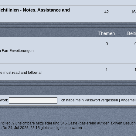
chtlinien - Notes, Assistance and
42
16
Themen
Beit
0
n Fan-Erweiterungen
1
 must read and follow all
wort:
Ich habe mein Passwort vergessen
|
Angemeld
itglied, 9 unsichtbare Mitglieder und 545 Gäste (basierend auf den aktiven Besuch
 Do 24. Jul 2025, 23:15 gleichzeitig online waren.