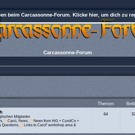
n beim Carcassonne-Forum. Klicke hier, um dich zu reg
Carcassonne-Forum
Themen
Beit
ch
64
3
lischen Mitglieder
s
,
CarcL News
,
News from HiG + CundCo +
s Questions
,
Links to CarcF workshop area &