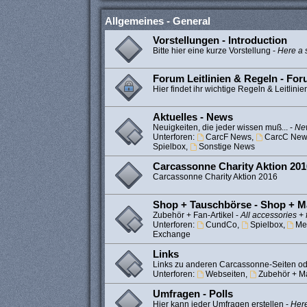
Allgemeines - General
Vorstellungen - Introduction
Bitte hier eine kurze Vorstellung -
Here a s
Forum Leitlinien & Regeln - Fo
Hier findet ihr wichtige Regeln & Leitlinie
Aktuelles - News
Neuigkeiten, die jeder wissen muß... -
New
Unterforen:
CarcF News
,
CarcC New
Spielbox
,
Sonstige News
Carcassonne Charity Aktion 201
Carcassonne Charity Aktion 2016
Shop + Tauschbörse - Shop + M
Zubehör + Fan-Artikel -
All accessories + 
Unterforen:
CundCo
,
Spielbox
,
Me
Exchange
Links
Links zu anderen Carcassonne-Seiten od
Unterforen:
Webseiten
,
Zubehör + Ma
Umfragen - Polls
Hier kann jeder Umfragen erstellen -
Here