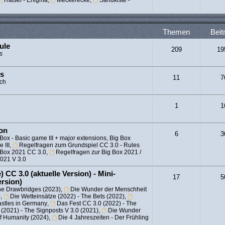
Rätsel - Enigma
,
Meckerecke
,
Sandkiste -
Themen
Beit
ule
209
19
s
es
11
7
sch
1
1
ion
6
3
Box - Basic game III + major extensions, Big Box
 III
,
Regelfragen zum Grundspiel CC 3.0 - Rules
 Box 2021 CC 3.0
,
Regelfragen zur Big Box 2021 /
2021 V 3.0
 CC 3.0 (aktuelle Version) - Mini-
17
5
ersion)
he Drawbridges (2023)
,
Die Wunder der Menschheit
)
,
Die Wetteinsätze (2022) - The Bets (2022)
,
astles in Germany
,
Das Fest CC 3.0 (2022) - The
(2021) - The Signposts V 3.0 (2021)
,
Die Wunder
of Humanity (2024)
,
Die 4 Jahreszeiten - Der Frühling