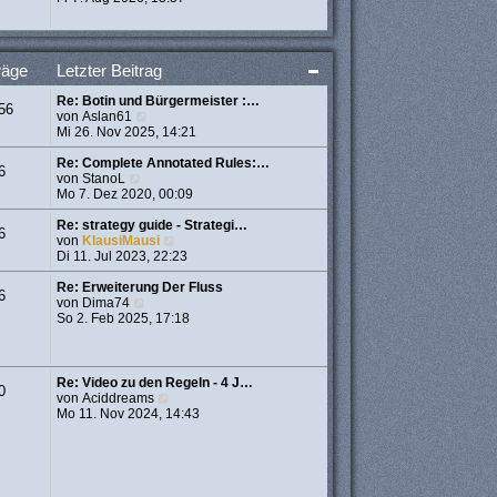
a
e
u
g
r
e
B
s
e
t
räge
Letzter Beitrag
i
e
t
r
Re: Botin und Bürgermeister :…
r
B
56
N
von
Aslan61
a
e
e
Mi 26. Nov 2025, 14:21
g
i
u
t
e
Re: Complete Annotated Rules:…
r
6
N
s
von
StanoL
a
e
t
Mo 7. Dez 2020, 00:09
g
u
e
e
r
Re: strategy guide - Strategi…
6
s
B
N
von
KlausiMausi
t
e
e
Di 11. Jul 2023, 22:23
e
i
u
r
t
e
Re: Erweiterung Der Fluss
6
B
N
r
s
von
Dima74
e
e
a
t
So 2. Feb 2025, 17:18
i
u
g
e
t
e
r
r
s
B
a
t
e
Re: Video zu den Regeln - 4 J…
0
g
e
i
N
von
Aciddreams
r
t
e
Mo 11. Nov 2024, 14:43
B
r
u
e
a
e
i
g
s
t
t
r
e