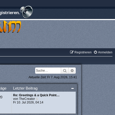
istrieren.
Registrieren
Anmelden
Suche
Erweiterte Suche
Aktuelle Zeit: Fr 7. Aug 2026, 15:41
räge
Letzter Beitrag
Re: Greetings & a Quick Point…
20
N
von
TheCreator
e
Fr 10. Jul 2026, 04:14
u
e
s