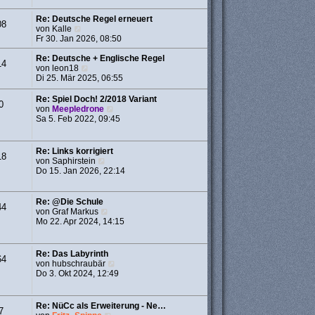
a
r
g
B
Re: Deutsche Regel erneuert
08
e
N
von
Kalle
i
e
Fr 30. Jan 2026, 08:50
t
u
r
e
Re: Deutsche + Englische Regel
14
a
s
N
von
leon18
g
t
e
Di 25. Mär 2025, 06:55
e
u
r
e
Re: Spiel Doch! 2/2018 Variant
0
B
s
N
von
Meepledrone
e
t
e
Sa 5. Feb 2022, 09:45
i
e
u
t
r
e
r
B
s
Re: Links korrigiert
18
a
e
t
N
von
Saphirstein
g
i
e
e
Do 15. Jan 2026, 22:14
t
r
u
r
B
e
a
e
s
Re: @Die Schule
g
44
i
t
N
von
Graf Markus
t
e
e
Mo 22. Apr 2024, 14:15
r
r
u
a
B
e
g
e
s
Re: Das Labyrinth
64
i
t
N
von
hubschraubär
t
e
e
Do 3. Okt 2024, 12:49
r
r
u
a
B
e
g
e
s
Re: NüCc als Erweiterung - Ne…
i
7
t