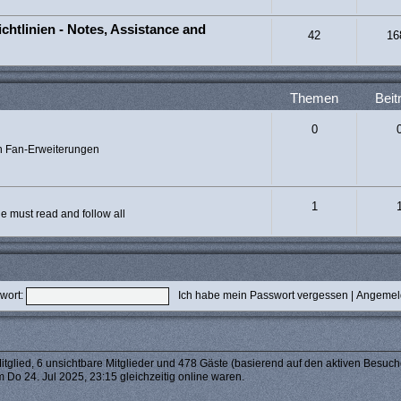
chtlinien - Notes, Assistance and
42
16
Themen
Beit
0
n Fan-Erweiterungen
1
 must read and follow all
wort:
Ich habe mein Passwort vergessen
|
Angemeld
itglied, 6 unsichtbare Mitglieder und 478 Gäste (basierend auf den aktiven Besuch
 Do 24. Jul 2025, 23:15 gleichzeitig online waren.