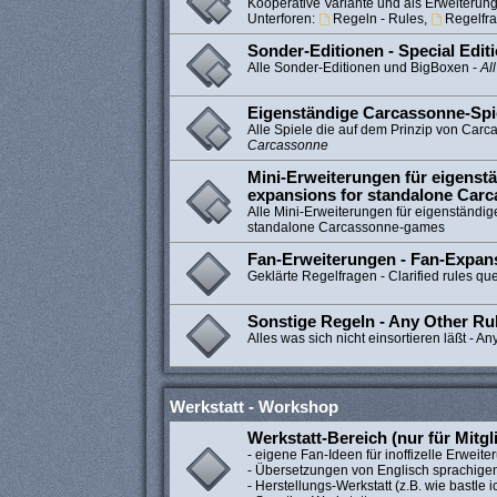
Kooperative Variante und als Erweiteru
Unterforen:
Regeln - Rules
,
Regelfra
Sonder-Editionen - Special Edit
Alle Sonder-Editionen und BigBoxen -
Al
Eigenständige Carcassonne-Spi
Alle Spiele die auf dem Prinzip von Car
Carcassonne
Mini-Erweiterungen für eigenstä
expansions for standalone Car
Alle Mini-Erweiterungen für eigenständig
standalone Carcassonne-games
Fan-Erweiterungen - Fan-Expan
Geklärte Regelfragen - Clarified rules qu
Sonstige Regeln - Any Other Ru
Alles was sich nicht einsortieren läßt - An
Werkstatt - Workshop
Werkstatt-Bereich (nur für Mitgl
- eigene Fan-Ideen für inoffizelle Erweit
- Übersetzungen von Englisch sprachige
- Herstellungs-Werkstatt (z.B. wie bastle ic