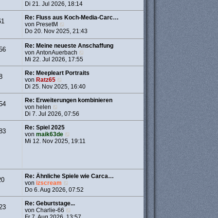
g
i
t
e
Di 21. Jul 2026, 18:14
t
e
u
r
r
e
Re: Fluss aus Koch-Media-Carc…
61
a
B
N
s
von
PresetM
g
e
e
t
Do 20. Nov 2025, 21:43
i
u
e
t
e
r
Re: Meine neueste Anschaffung
56
r
s
B
N
von
AntonAuerbach
a
t
e
e
Mi 22. Jul 2026, 17:55
g
e
i
u
r
t
e
Re: Meepleart Portraits
8
B
r
N
s
von
Ratz65
e
a
e
t
Di 25. Nov 2025, 16:40
i
g
u
e
t
e
r
Re: Erweiterungen kombinieren
54
r
N
s
B
von
helen
a
e
t
e
Di 7. Jul 2026, 07:56
g
u
e
i
e
r
t
Re: Spiel 2025
83
s
B
N
r
von
maik63de
t
e
e
a
Mi 12. Nov 2025, 19:11
e
i
u
g
r
t
e
B
r
s
e
a
t
i
g
e
Re: Ähnliche Spiele wie Carca…
20
t
r
N
von
izscream
r
B
e
Do 6. Aug 2026, 07:52
a
e
u
g
i
e
Re: Geburtstage...
23
t
s
N
von
Charlie-66
r
t
e
Fr 7. Aug 2026, 13:57