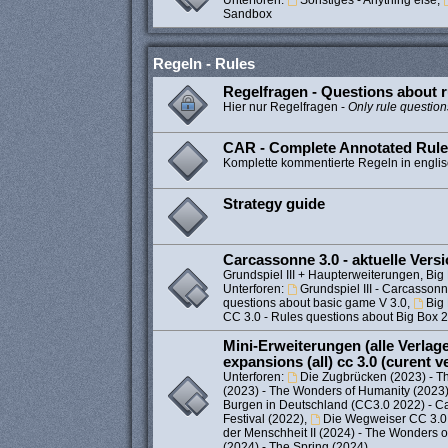
Unterforen:
Sonstiges - Anything else
,
Sandbox
Regeln - Rules
Regelfragen - Questions about r
Hier nur Regelfragen -
Only rule question
CAR - Complete Annotated Rul
Komplette kommentierte Regeln in engli
Strategy guide
Carcassonne 3.0 - aktuelle Vers
Grundspiel III + Haupterweiterungen, Big 
Unterforen:
Grundspiel III - Carcassonne
questions about basic game V 3.0
,
Big
CC 3.0 - Rules questions about Big Box 
Mini-Erweiterungen (alle Verlage)
expansions (all) cc 3.0 (curent v
Unterforen:
Die Zugbrücken (2023) - T
(2023) - The Wonders of Humanity (2023
Burgen in Deutschland (CC3.0 2022) - C
Festival (2022)
,
Die Wegweiser CC 3.0 
der Menschheit II (2024) - The Wonders 
(2024) - The Spring (2024)