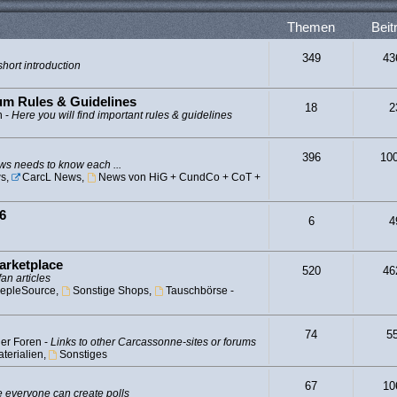
Themen
Beit
349
43
hort introduction
rum Rules & Guidelines
18
2
n -
Here you will find important rules & guidelines
396
10
s needs to know each ...
s
,
CarcL News
,
News von HiG + CundCo + CoT +
6
6
4
arketplace
520
46
fan articles
epleSource
,
Sonstige Shops
,
Tauschbörse -
74
5
er Foren -
Links to other Carcassonne-sites or forums
terialien
,
Sonstiges
67
10
 everyone can create polls