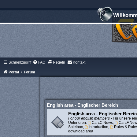
Willkomme
Schnellzugriff
FAQ
Regeln
Kontakt
Portal
Forum
English area - Englischer Bereich
English area - Englischer Berei
For our english members
- Für unsere eng
Unterforen:
CarcC News
,
CarcF New
Spielbox
,
Introduction
,
Rules & Rule
download area