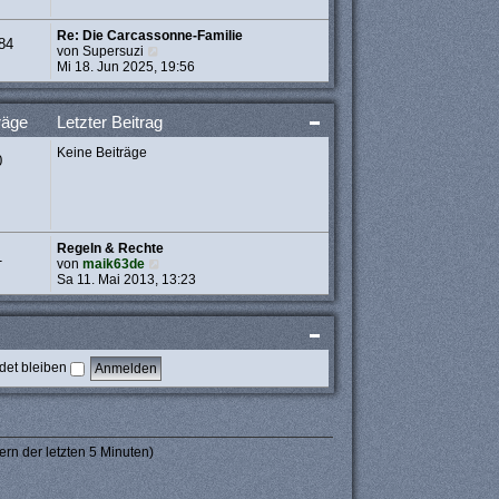
t
r
Re: Die Carcassonne-Familie
a
84
N
von
Supersuzi
g
e
Mi 18. Jun 2025, 19:56
u
e
s
räge
Letzter Beitrag
t
e
Keine Beiträge
r
0
B
e
i
t
r
Regeln & Rechte
a
1
N
von
maik63de
g
e
Sa 11. Mai 2013, 13:23
u
e
s
t
e
et bleiben
r
B
e
i
t
r
ern der letzten 5 Minuten)
a
g