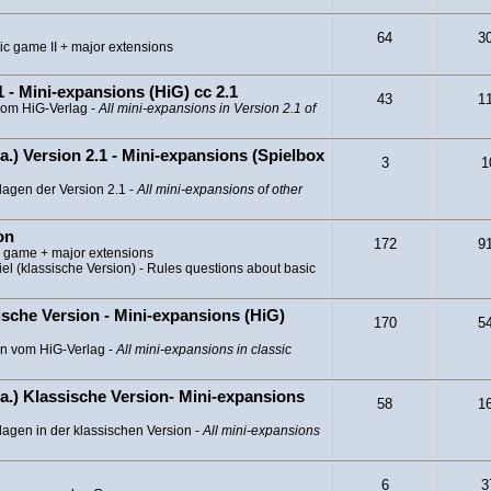
64
3
ic game II + major extensions
 - Mini-expansions (HiG) cc 2.1
43
1
vom HiG-Verlag -
All mini-expansions in Version 2.1 of
a.) Version 2.1 - Mini-expansions (Spielbox
3
1
lagen der Version 2.1 -
All mini-expansions of other
on
172
9
c game + major extensions
l (klassische Version) - Rules questions about basic
sche Version - Mini-expansions (HiG)
170
5
en vom HiG-Verlag -
All mini-expansions in classic
a.) Klassische Version- Mini-expansions
58
1
agen in der klassischen Version -
All mini-expansions
6
3