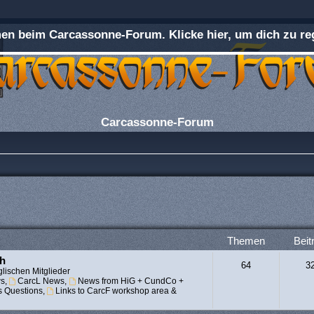
n beim Carcassonne-Forum. Klicke hier, um dich zu reg
Carcassonne-Forum
Themen
Beit
ch
64
3
lischen Mitglieder
s
,
CarcL News
,
News from HiG + CundCo +
s Questions
,
Links to CarcF workshop area &