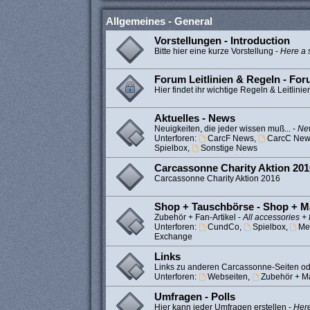
Allgemeines - General
Vorstellungen - Introduction
Bitte hier eine kurze Vorstellung -
Here a s
Forum Leitlinien & Regeln - Fo
Hier findet ihr wichtige Regeln & Leitlinie
Aktuelles - News
Neuigkeiten, die jeder wissen muß... -
New
Unterforen:
CarcF News
,
CarcC New
Spielbox
,
Sonstige News
Carcassonne Charity Aktion 201
Carcassonne Charity Aktion 2016
Shop + Tauschbörse - Shop + M
Zubehör + Fan-Artikel -
All accessories + 
Unterforen:
CundCo
,
Spielbox
,
Me
Exchange
Links
Links zu anderen Carcassonne-Seiten od
Unterforen:
Webseiten
,
Zubehör + Ma
Umfragen - Polls
Hier kann jeder Umfragen erstellen -
Here