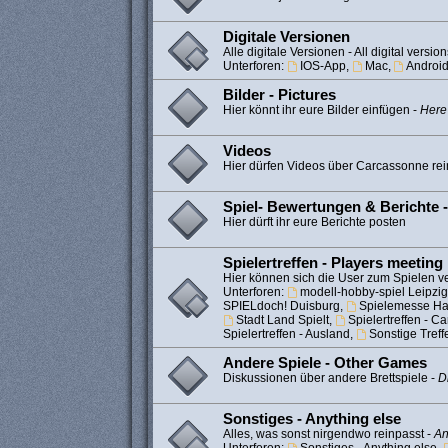
Digitale Versionen
Alle digitale Versionen - All digital version
Unterforen:
IOS-App
,
Mac
,
Androi
Bilder - Pictures
Hier könnt ihr eure Bilder einfügen -
Here
Videos
Hier dürfen Videos über Carcassonne rei
Spiel- Bewertungen & Berichte 
Hier dürft ihr eure Berichte posten
Spielertreffen - Players meeting
Hier können sich die User zum Spielen ve
Unterforen:
modell-hobby-spiel Leipzig
SPIELdoch! Duisburg
,
Spielemesse H
Stadt Land Spielt
,
Spielertreffen - 
Spielertreffen - Ausland
,
Sonstige Treff
Andere Spiele - Other Games
Diskussionen über andere Brettspiele -
D
Sonstiges - Anything else
Alles, was sonst nirgendwo reinpasst -
An