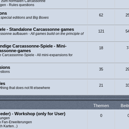
ng zum normalen Carcassonne
gen - Rules questions
ions
62
2
l special editions and Big Boxes
ele - Standalone Carcassonne games
121
5
cassonne aufbauen -
All games build on the principle of
ndige Carcassonne-Spiele - Mini-
18
7
cassonne-games
e Carcassonne-Spiele - All mini-expansions for
sions
35
2
estions
les
21
3
ything that does not fit elsewhere
Themen
Beit
ieder) - Workshop (only for User)
0
erungen
n Fan-Erweiterungen
h Karten...)