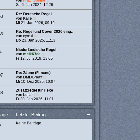
N
von
Fritz_Spinne
t
e
e
Sa 6. Jan 2024, 12:26
r
r
u
a
B
e
Re: Deutsche Regel
g
58
e
s
N
von
Kalle
i
t
e
Mi 21. Jan 2026, 09:19
t
e
u
r
r
e
Re: Regel und Cover 2020 eing…
43
a
B
s
N
von
cyrext
g
e
t
e
Do 23. Jan 2025, 11:13
i
e
u
t
r
e
Niederländische Regel
4
r
B
s
N
von
maik63de
a
e
t
e
Fr 12. Jul 2019, 13:05
g
i
e
u
t
r
e
r
B
s
Re: Zäune (Fences)
97
a
e
t
N
von
DMDGraaff
g
i
e
e
Mi 10. Dez 2025, 10:07
t
r
u
r
B
e
Zusatzregel für Hexe
38
a
e
N
s
von
buffalo
g
i
e
t
Fr 30. Jan 2026, 11:01
t
u
e
r
e
r
a
s
B
räge
Letzter Beitrag
g
t
e
e
i
Keine Beiträge
r
t
0
B
r
e
a
i
g