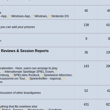
40
4
s
d-App
,
Windows-App
,
Windows
,
Nintendo DS
138
41
 you can add your pictures
9
3
n
- Reviews & Session Reports
36
10
143
29
rabreden - Here, users can arrange to play
,
Intenationale Spieltage SPIEL Essen
,
amburg
,
SPIELidee Rostock
,
Spielwiesn München
,
Carcassonne-on-Tour
,
Spielertreffen - regional
,
en
52
4
iscussion of other boardgames
431
82
ything that fits nowhere else