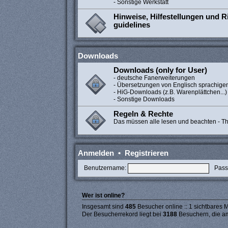
- Sonstige Werkstatt
Hinweise, Hilfestellungen und Ri
guidelines
Downloads
Downloads (only for User)
- deutsche Fanerweiterungen
- Übersetzungen von Englisch sprachige
- HiG-Downloads (z.B. Warenplättchen...)
- Sonstige Downloads
Regeln & Rechte
Das müssen alle lesen und beachten - The
Anmelden
•
Registrieren
Benutzername:
Pass
Wer ist online?
Insgesamt sind
485
Besucher online :: 1 sichtbares M
Der Besucherrekord liegt bei
3188
Besuchern, die am