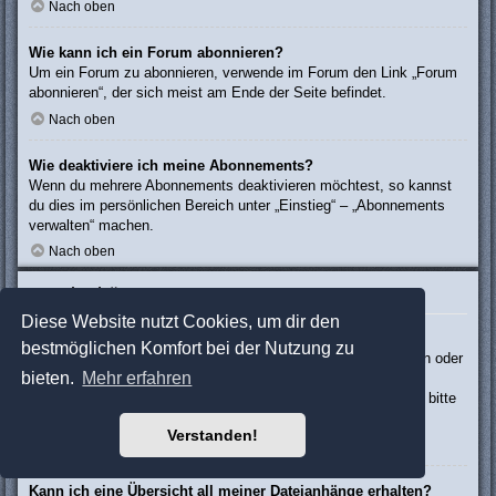
Nach oben
Wie kann ich ein Forum abonnieren?
Um ein Forum zu abonnieren, verwende im Forum den Link „Forum
abonnieren“, der sich meist am Ende der Seite befindet.
Nach oben
Wie deaktiviere ich meine Abonnements?
Wenn du mehrere Abonnements deaktivieren möchtest, so kannst
du dies im persönlichen Bereich unter „Einstieg“ – „Abonnements
verwalten“ machen.
Nach oben
Dateianhänge
Diese Website nutzt Cookies, um dir den
Welche Dateianhänge sind in diesem Forum zulässig?
bestmöglichen Komfort bei der Nutzung zu
Die Board-Administration kann bestimmte Dateitypen zulassen oder
bieten.
Mehr erfahren
verbieten. Falls du dir nicht sicher bist, welche Dateitypen du
anhängen kannst und du Unterstützung benötigst, wende dich bitte
an die Board-Administration.
Verstanden!
Nach oben
Kann ich eine Übersicht all meiner Dateianhänge erhalten?