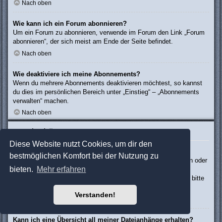
Nach oben
Wie kann ich ein Forum abonnieren?
Um ein Forum zu abonnieren, verwende im Forum den Link „Forum
abonnieren“, der sich meist am Ende der Seite befindet.
Nach oben
Wie deaktiviere ich meine Abonnements?
Wenn du mehrere Abonnements deaktivieren möchtest, so kannst
du dies im persönlichen Bereich unter „Einstieg“ – „Abonnements
verwalten“ machen.
Nach oben
Dateianhänge
Diese Website nutzt Cookies, um dir den
Welche Dateianhänge sind in diesem Forum zulässig?
bestmöglichen Komfort bei der Nutzung zu
Die Board-Administration kann bestimmte Dateitypen zulassen oder
bieten.
Mehr erfahren
verbieten. Falls du dir nicht sicher bist, welche Dateitypen du
anhängen kannst und du Unterstützung benötigst, wende dich bitte
an die Board-Administration.
Verstanden!
Nach oben
Kann ich eine Übersicht all meiner Dateianhänge erhalten?