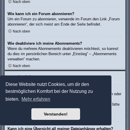
Nach oben
Wie kann ich ein Forum abonnieren?
Um ein Forum zu abonnieren, verwende im Forum den Link „Forum
abonnieren“, der sich meist am Ende der Seite befindet.
Nach oben
Wie deaktiviere ich meine Abonnements?
Wenn du mehrere Abonnements deaktivieren möchtest, so kannst
du dies im persönlichen Bereich unter „Einstieg“ – „Abonnements
verwalten“ machen.
Nach oben
Dateianhänge
Diese Website nutzt Cookies, um dir den
Welche Dateianhänge sind in diesem Forum zulässig?
bestmöglichen Komfort bei der Nutzung zu
Die Board-Administration kann bestimmte Dateitypen zulassen oder
bieten.
Mehr erfahren
verbieten. Falls du dir nicht sicher bist, welche Dateitypen du
anhängen kannst und du Unterstützung benötigst, wende dich bitte
an die Board-Administration.
Verstanden!
Nach oben
Kann ich eine Übersicht all meiner Dateianhänge erhalten?