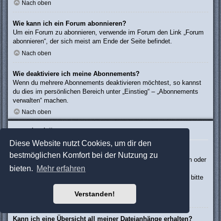
Nach oben
Wie kann ich ein Forum abonnieren?
Um ein Forum zu abonnieren, verwende im Forum den Link „Forum
abonnieren“, der sich meist am Ende der Seite befindet.
Nach oben
Wie deaktiviere ich meine Abonnements?
Wenn du mehrere Abonnements deaktivieren möchtest, so kannst
du dies im persönlichen Bereich unter „Einstieg“ – „Abonnements
verwalten“ machen.
Nach oben
Dateianhänge
Diese Website nutzt Cookies, um dir den
Welche Dateianhänge sind in diesem Forum zulässig?
bestmöglichen Komfort bei der Nutzung zu
Die Board-Administration kann bestimmte Dateitypen zulassen oder
bieten.
Mehr erfahren
verbieten. Falls du dir nicht sicher bist, welche Dateitypen du
anhängen kannst und du Unterstützung benötigst, wende dich bitte
an die Board-Administration.
Verstanden!
Nach oben
Kann ich eine Übersicht all meiner Dateianhänge erhalten?