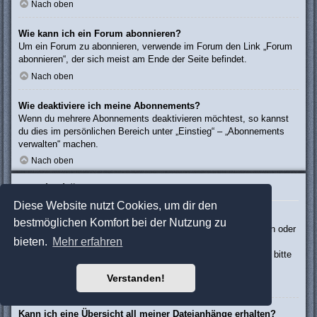
Nach oben
Wie kann ich ein Forum abonnieren?
Um ein Forum zu abonnieren, verwende im Forum den Link „Forum
abonnieren“, der sich meist am Ende der Seite befindet.
Nach oben
Wie deaktiviere ich meine Abonnements?
Wenn du mehrere Abonnements deaktivieren möchtest, so kannst
du dies im persönlichen Bereich unter „Einstieg“ – „Abonnements
verwalten“ machen.
Nach oben
Dateianhänge
Diese Website nutzt Cookies, um dir den
Welche Dateianhänge sind in diesem Forum zulässig?
bestmöglichen Komfort bei der Nutzung zu
Die Board-Administration kann bestimmte Dateitypen zulassen oder
bieten.
Mehr erfahren
verbieten. Falls du dir nicht sicher bist, welche Dateitypen du
anhängen kannst und du Unterstützung benötigst, wende dich bitte
an die Board-Administration.
Verstanden!
Nach oben
Kann ich eine Übersicht all meiner Dateianhänge erhalten?