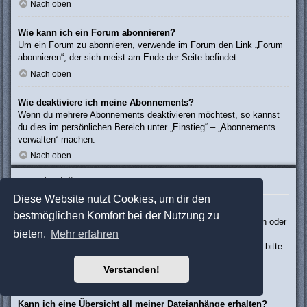
Nach oben
Wie kann ich ein Forum abonnieren?
Um ein Forum zu abonnieren, verwende im Forum den Link „Forum
abonnieren“, der sich meist am Ende der Seite befindet.
Nach oben
Wie deaktiviere ich meine Abonnements?
Wenn du mehrere Abonnements deaktivieren möchtest, so kannst
du dies im persönlichen Bereich unter „Einstieg“ – „Abonnements
verwalten“ machen.
Nach oben
Dateianhänge
Diese Website nutzt Cookies, um dir den
Welche Dateianhänge sind in diesem Forum zulässig?
bestmöglichen Komfort bei der Nutzung zu
Die Board-Administration kann bestimmte Dateitypen zulassen oder
bieten.
Mehr erfahren
verbieten. Falls du dir nicht sicher bist, welche Dateitypen du
anhängen kannst und du Unterstützung benötigst, wende dich bitte
an die Board-Administration.
Verstanden!
Nach oben
Kann ich eine Übersicht all meiner Dateianhänge erhalten?