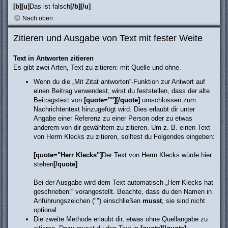
[b][u]
Das ist falsch
[/b][/u]
Nach oben
Zitieren und Ausgabe von Text mit fester Weite
Text in Antworten zitieren
Es gibt zwei Arten, Text zu zitieren: mit Quelle und ohne.
Wenn du die „Mit Zitat antworten“-Funktion zur Antwort auf
einen Beitrag verwendest, wirst du feststellen, dass der alte
Beitragstext von
[quote=""][/quote]
umschlossen zum
Nachrichtentext hinzugefügt wird. Dies erlaubt dir unter
Angabe einer Referenz zu einer Person oder zu etwas
anderem von dir gewähltem zu zitieren. Um z. B. einen Text
von Herrn Klecks zu zitieren, solltest du Folgendes eingeben:
[quote="Herr Klecks"]
Der Text von Herrn Klecks würde hier
stehen
[/quote]
Bei der Ausgabe wird dem Text automatisch „Herr Klecks hat
geschrieben:“ vorangestellt. Beachte, dass du den Namen in
Anführungszeichen ("") einschließen
musst
, sie sind nicht
optional.
Die zweite Methode erlaubt dir, etwas ohne Quellangabe zu