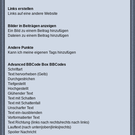
Links erstellen
Links auf eine andere Website
Bilder in Beiträgen anzeigen
Ein Bild zu einem Beitrag hinzufügen
Dateien zu einem Beitrag hinzufügen
Andere Punkte
Kann ich meine eigenen Tags hinzufügen
Advanced BBCode Box BBCodes
Schriftart
Text hervorheben (Gelb)
Durchgestrichen
Tiefgestellt
Hochgestellt
Glühender Text
Text mit Schatten
Text mit Schattenfall
Unscharfer Text
Text ein-/ausblenden
Vorformatierter Text
Text Richtung (links nach rechts/rechts nach links)
Lauftext (nach unten|oben|links|rechts)
Spoiler Nachricht