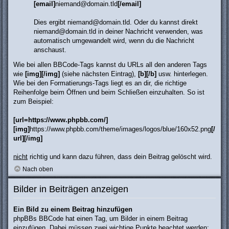
[email]
niemand@domain.tld
[/email]
Dies ergibt
niemand@domain.tld
. Oder du kannst direkt
niemand@domain.tld in deiner Nachricht verwenden, was
automatisch umgewandelt wird, wenn du die Nachricht
anschaust.
Wie bei allen BBCode-Tags kannst du URLs all den anderen Tags
wie
[img][/img]
(siehe nächsten Eintrag),
[b][/b]
usw. hinterlegen.
Wie bei den Formatierungs-Tags liegt es an dir, die richtige
Reihenfolge beim Öffnen und beim Schließen einzuhalten. So ist
zum Beispiel:
[url=https://www.phpbb.com/]
[img]
https://www.phpbb.com/theme/images/logos/blue/160x52.png
[/
url][/img]
nicht
richtig und kann dazu führen, dass dein Beitrag gelöscht wird.
Nach oben
Bilder in Beiträgen anzeigen
Ein Bild zu einem Beitrag hinzufügen
phpBBs BBCode hat einen Tag, um Bilder in einem Beitrag
einzufügen. Dabei müssen zwei wichtige Punkte beachtet werden: