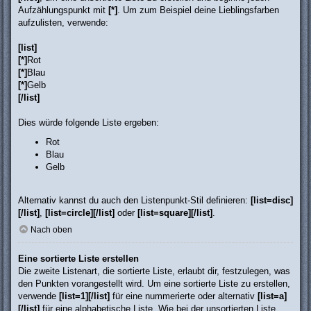
Aufzählungspunkt mit
[*]
. Um zum Beispiel deine Lieblingsfarben
aufzulisten, verwende:
[list]
[*]
Rot
[*]
Blau
[*]
Gelb
[/list]
Dies würde folgende Liste ergeben:
Rot
Blau
Gelb
Alternativ kannst du auch den Listenpunkt-Stil definieren:
[list=disc]
[/list]
,
[list=circle][/list]
oder
[list=square][/list]
.
Nach oben
Eine sortierte Liste erstellen
Die zweite Listenart, die sortierte Liste, erlaubt dir, festzulegen, was
den Punkten vorangestellt wird. Um eine sortierte Liste zu erstellen,
verwende
[list=1][/list]
für eine nummerierte oder alternativ
[list=a]
[/list]
für eine alphabetische Liste. Wie bei der unsortierten Liste