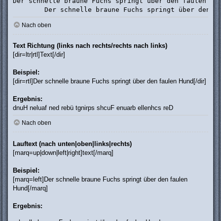
Der schnelle braune Fuchs springt über den faulen Hun
	Der schnelle braune Fuchs springt über den f
Nach oben
Text Richtung (links nach rechts/rechts nach links)
[dir=ltr|rtl]Text[/dir]
Beispiel:
[dir=rtl]Der schnelle braune Fuchs springt über den faulen Hund[/dir]
Ergebnis:
Der schnelle braune Fuchs springt über den faulen Hund
Nach oben
Lauftext (nach unten|oben|links|rechts)
[marq=up|down|left|right]text[/marq]
Beispiel:
[marq=left]Der schnelle braune Fuchs springt über den faulen
Hund[/marq]
Ergebnis: