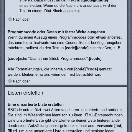
zitieren. Dazu musst du den Text in
[quote][/quote]
einschließen. Wenn du die Nachricht anschaust, wird der
Text in einem Zitat-Block angezeigt.
Nach oben
Programmcode oder Daten mit fester Weite ausgeben
Wenn du einen Auszug eines Programmcodes oder etwas anderes,
das eine feste Textweite wie eine Courier-Schrift benötigt, eingeben
möchtest, solltest du den Text in
[code][/code]
einschließen, z. B.
[code]
echo "Das ist ein Stück Programmcode";
[/code]
Alle Formatierungen, die innerhalb von
[code][/code]
genutzt
werden, bleiben erhalten, wenn der Text betrachtet wird.
Nach oben
Listen erstellen
Eine unsortierte Liste erstellen
BBCode unterstützt zwei Arten von Listen: unsortierte und sortierte.
Sie sind im Wesentlichen identisch zu ihren HTML-Entsprechungen.
Eine unsortierte Liste gibt die Elemente deiner Liste hintereinander
durch einen Aufzählungspunkt gekennzeichnet aus. Verwende
[list]
[/list]
, um eine unsortierte Liste zu erstellen und beginne jeden