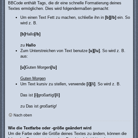
BBCode enthält Tags, die dir eine schnelle Formatierung deines
Textes ermöglichen. Dies wird folgendermaßen gemacht:
Um einen Text Fett zu machen, schließe ihn in
[b][/b]
ein. So
wird z. B.
[b]
Hallo
[/b]
zu
Hallo
Zum Unterstreichen von Text benutze
[u][/u]
. So wird z. B.
aus:
[u]
Guten Morgen
[/u]
Guten Morgen
Um Text kursiv zu stellen, verwende
[i][/i]
. So wird z. B.
Das ist
[i]
großartig!
[/i]
zu Das ist
großartig!
Nach oben
Wie die Textfarbe oder -größe geändert wird
Um die Farbe oder die Größe deines Textes zu ändern, können die