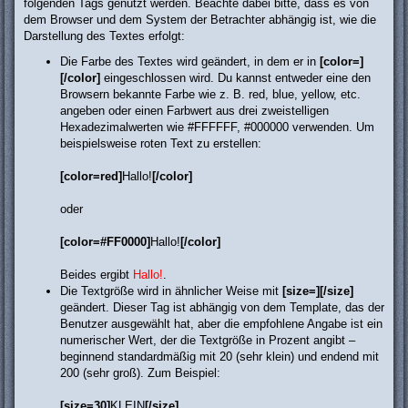
folgenden Tags genutzt werden. Beachte dabei bitte, dass es von
dem Browser und dem System der Betrachter abhängig ist, wie die
Darstellung des Textes erfolgt:
Die Farbe des Textes wird geändert, in dem er in
[color=]
[/color]
eingeschlossen wird. Du kannst entweder eine den
Browsern bekannte Farbe wie z. B. red, blue, yellow, etc.
angeben oder einen Farbwert aus drei zweistelligen
Hexadezimalwerten wie #FFFFFF, #000000 verwenden. Um
beispielsweise roten Text zu erstellen:
[color=red]
Hallo!
[/color]
oder
[color=#FF0000]
Hallo!
[/color]
Beides ergibt
Hallo!
.
Die Textgröße wird in ähnlicher Weise mit
[size=][/size]
geändert. Dieser Tag ist abhängig von dem Template, das der
Benutzer ausgewählt hat, aber die empfohlene Angabe ist ein
numerischer Wert, der die Textgröße in Prozent angibt –
beginnend standardmäßig mit 20 (sehr klein) und endend mit
200 (sehr groß). Zum Beispiel:
[size=30]
KLEIN
[/size]