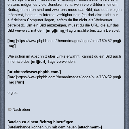
erstens mögen es viele Benutzer nicht, wenn viele Bilder in einem
Beitrag enthalten sind und zweitens muss das Bild, das du anzeigen
möchtest, bereits im Internet verfügbar sein (es darf also nicht nur
auf deinem Computer liegen, sofern du ihn nicht als Webserver
betreibst!). Um ein Bild anzuzeigen, musst du die URL, die auf das
Bild verweist, mit dem
[img][/img]
-Tag umschließen. Zum Beispiel:
[img]
https://www.phpbb.com/theme/images/logos/blue/160x52.png
[/
img]
Wie schon im Abschnitt über Links erwähnt, kannst du ein Bild auch
innerhalb des
[url][/url]
-Tags verwenden:
[url=https://www.phpbb.com/]
[img]
https://www.phpbb.com/theme/images/logos/blue/160x52.png
[/
img][/url]
ergibt:
Nach oben
Dateien zu einem Beitrag hinzufügen
Dateianhänge können nun mit dem neuen
[attachment=]