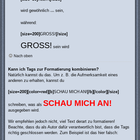
wird gewöhnlich
sein,
KLEIN
während:
[size=200]
GROSS!
[/size]
GROSS!
sein wird
Nach oben
Kann ich Tags zur Formatierung kombinieren?
Natürlich kannst du das. Um z. B. die Aufmerksamkeit eines
anderen zu erhalten, kannst du
[size=200][color=red][b]
SCHAU MICH AN!
[/b][/color][/size]
SCHAU MICH AN!
schreiben, was als
ausgegeben wird.
Wir empfehlen jedoch nicht, viel Text derart zu formatieren!
Beachte, dass du als Autor dafür verantwortlich bist, dass die Tags
richtig geschlossen werden. Zum Beispiel ist das hier falsch: