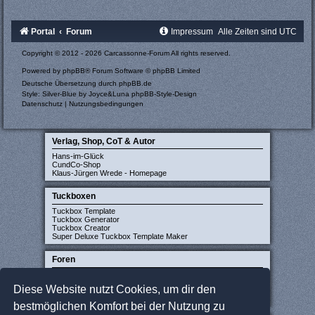
Portal
Forum
Impressum
Alle Zeiten sind
UTC
Copyright © 2012 - 2026 Carcassonne-Forum All rights reserved.
Powered by
phpBB
® Forum Software © phpBB Limited
Deutsche Übersetzung durch
phpBB.de
Style: Silver-Blue by Joyce&Luna
phpBB-Style-Design
Datenschutz
|
Nutzungsbedingungen
Verlag, Shop, CoT & Autor
Hans-im-Glück
CundCo-Shop
Klaus-Jürgen Wrede - Homepage
Tuckboxen
Tuckbox Template
Tuckbox Generator
Tuckbox Creator
Super Deluxe Tuckbox Template Maker
Foren
Carcassonne-Forum (deutsch)
CarcassonneCentral (englisch)
Diese Website nutzt Cookies, um dir den
Carcassonne Latvija (lettisch)
Carcassonne CZ (tschechisch)
bestmöglichen Komfort bei der Nutzung zu