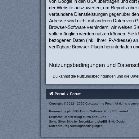
von Google in den USA übertragen und dort 
der Website auszuwerten, um Reports über d
verbundene Dienstleistungen gegenüber dem 
Adresse wird nicht mit anderen Daten von G
Browser-Software verhindern; wir weisen Sie
vollumfänglich werden nutzen können. Sie k
bezogenen Daten (inkl. Ihrer IP-Adresse) an
verfügbare Browser-Plugin herunterladen und
Nutzungsbedingungen und Datensch
Du kannst die Nutzungsbedingungen und die Datens
Portal
Forum
Copyright © 2012 - 2026 Carcassonne-Forum All rights reserve
Powered by
phpBB
® Forum Software © phpBB Limited
Deutsche Übersetzung durch
phpBB.de
Style: Silver-Blue by Joyce&Luna
phpBB-Style-Design
Datenschutz
|
Nutzungsbedingungen