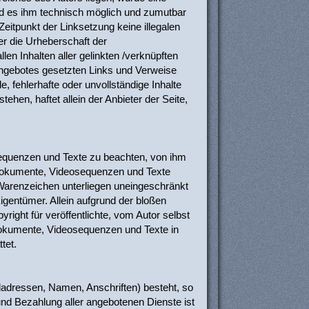
 und es ihm technisch möglich und zumutbar
Zeitpunkt der Linksetzung keine illegalen
er die Urheberschaft der
llen Inhalten aller gelinkten /verknüpften
etangebotes gesetzten Links und Verweise
, fehlerhafte oder unvollständige Inhalte
hen, haftet allein der Anbieter der Seite,
osequenzen und Texte zu beachten, von ihm
ondokumente, Videosequenzen und Texte
 Warenzeichen unterliegen uneingeschränkt
gentümer. Allein aufgrund der bloßen
ight für veröffentlichte, vom Autor selbst
ondokumente, Videosequenzen und Texte in
tet.
iladressen, Namen, Anschriften) besteht, so
und Bezahlung aller angebotenen Dienste ist