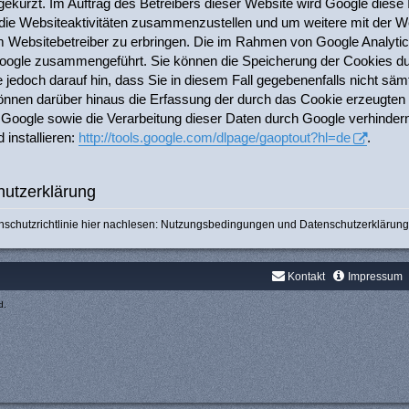
gekürzt. Im Auftrag des Betreibers dieser Website wird Google diese
ie Websiteaktivitäten zusammenzustellen und um weitere mit der We
Websitebetreiber zu erbringen. Die im Rahmen von Google Analytics
oogle zusammengeführt. Sie können die Speicherung der Cookies dur
 jedoch darauf hin, dass Sie in diesem Fall gegebenenfalls nicht säm
önnen darüber hinaus die Erfassung der durch das Cookie erzeugten 
 Google sowie die Verarbeitung dieser Daten durch Google verhinder
 installieren:
http://tools.google.com/dlpage/gaoptout?hl=de
.
utzerklärung
chutzrichtlinie hier nachlesen:
Nutzungsbedingungen
und
Datenschutzerklärung
Kontakt
Impressum
d.