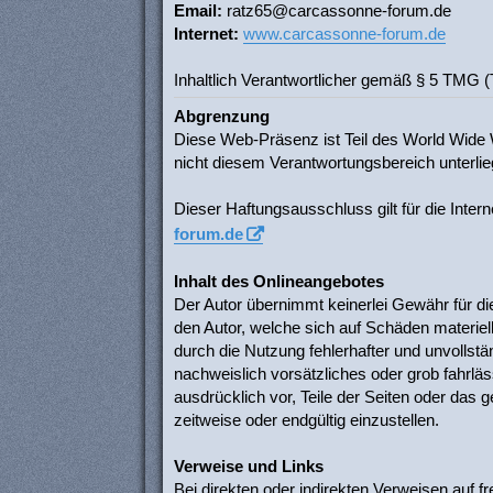
Email:
ratz65@carcassonne-forum.de
Internet:
www.carcassonne-forum.de
Inhaltlich Verantwortlicher gemäß § 5 TMG 
Abgrenzung
Diese Web-Präsenz ist Teil des World Wide 
nicht diesem Verantwortungsbereich unterlieg
Dieser Haftungsausschluss gilt für die Inte
forum.de
Inhalt des Onlineangebotes
Der Autor übernimmt keinerlei Gewähr für die 
den Autor, welche sich auf Schäden materiel
durch die Nutzung fehlerhafter und unvollst
nachweislich vorsätzliches oder grob fahrläss
ausdrücklich vor, Teile der Seiten oder das
zeitweise oder endgültig einzustellen.
Verweise und Links
Bei direkten oder indirekten Verweisen auf 