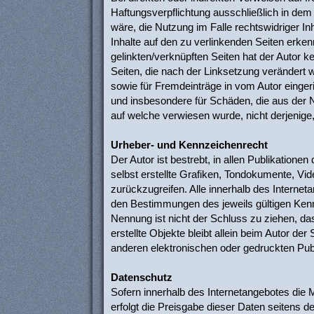
Haftungsverpflichtung ausschließlich in dem 
wäre, die Nutzung im Falle rechtswidriger Inh
Inhalte auf den zu verlinkenden Seiten erken
gelinkten/verknüpften Seiten hat der Autor kei
Seiten, die nach der Linksetzung verändert w
sowie für Fremdeinträge in vom Autor eingeri
und insbesondere für Schäden, die aus der Nu
auf welche verwiesen wurde, nicht derjenige, 
Urheber- und Kennzeichenrecht
Der Autor ist bestrebt, in allen Publikatio
selbst erstellte Grafiken, Tondokumente, V
zurückzugreifen. Alle innerhalb des Interne
den Bestimmungen des jeweils gültigen Kenn
Nennung ist nicht der Schluss zu ziehen, das
erstellte Objekte bleibt allein beim Autor d
anderen elektronischen oder gedruckten Publ
Datenschutz
Sofern innerhalb des Internetangebotes die 
erfolgt die Preisgabe dieser Daten seitens d