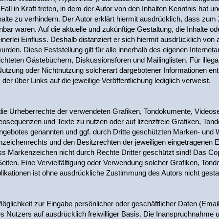
Fall in Kraft treten, in dem der Autor von den Inhalten Kenntnis hat
alte zu verhindern. Der Autor erklärt hiermit ausdrücklich, dass zum 
nbar waren. Auf die aktuelle und zukünftige Gestaltung, die Inhalte od
nerlei Einfluss. Deshalb distanziert er sich hiermit ausdrücklich von a
urden. Diese Feststellung gilt für alle innerhalb des eigenen Intern
chteten Gästebüchern, Diskussionsforen und Mailinglisten. Für illegale
tzung oder Nichtnutzung solcherart dargebotener Informationen entste
der über Links auf die jeweilige Veröffentlichung lediglich verweist.
nen die Urheberrechte der verwendeten Grafiken, Tondokumente, Vide
ideosequenzen und Texte zu nutzen oder auf lizenzfreie Grafiken, T
tangebotes genannten und ggf. durch Dritte geschützten Marken- und
zeichenrechts und den Besitzrechten der jeweiligen eingetragenen Ei
s Markenzeichen nicht durch Rechte Dritter geschützt sind! Das Copyr
er Seiten. Eine Vervielfältigung oder Verwendung solcher Grafiken, T
ikationen ist ohne ausdrückliche Zustimmung des Autors nicht gestat
Möglichkeit zur Eingabe persönlicher oder geschäftlicher Daten (Ema
es Nutzers auf ausdrücklich freiwilliger Basis. Die Inanspruchnahme 