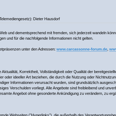
(Telemediengesetz): Dieter Hausdorf
Web und dementsprechend mit fremden, sich jederzeit wandeln könne
en und für die nachfolgende Informationen nicht gelten.
rnetpräsenzen unter den Adressen:
www.carcassonne-forum.de
,
www
Aktualität, Korrektheit, Vollständigkeit oder Qualität der bereitgest
ler oder ideeller Art beziehen, die durch die Nutzung oder Nichtnutz
ändiger Informationen verursacht wurden, sind grundsätzlich ausgesch
iges Verschulden vorliegt. Alle Angebote sind freibleibend und unverb
 gesamte Angebot ohne gesonderte Ankündigung zu verändern, zu ergä
fremde Webseiten ("Hyperlinks"), die außerhalb des Verantwortungsbe