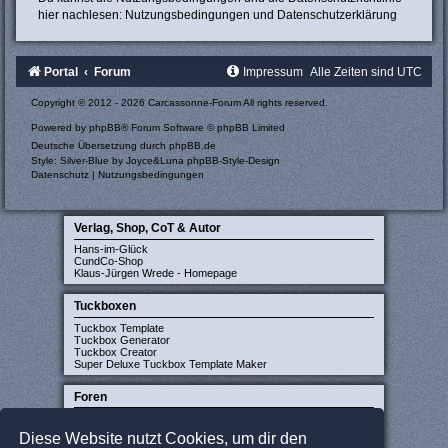
hier nachlesen:
Nutzungsbedingungen
und
Datenschutzerklärung
Portal
Forum
Impressum
Alle Zeiten sind
UTC
Copyright © 2012 - 2026 Carcassonne-Forum All rights reserved.
Powered by
phpBB
® Forum Software © phpBB Limited
Deutsche Übersetzung durch
phpBB.de
Style: Silver-Blue by Joyce&Luna
phpBB-Style-Design
Datenschutz
|
Nutzungsbedingungen
Verlag, Shop, CoT & Autor
Hans-im-Glück
CundCo-Shop
Klaus-Jürgen Wrede - Homepage
Tuckboxen
Tuckbox Template
Tuckbox Generator
Tuckbox Creator
Super Deluxe Tuckbox Template Maker
Foren
Carcassonne-Forum (deutsch)
CarcassonneCentral (englisch)
Diese Website nutzt Cookies, um dir den
Carcassonne Latvija (lettisch)