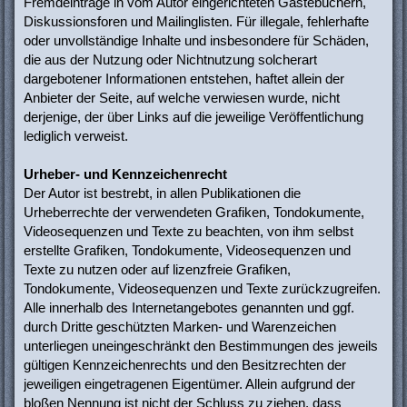
Fremdeinträge in vom Autor eingerichteten Gästebüchern,
Diskussionsforen und Mailinglisten. Für illegale, fehlerhafte
oder unvollständige Inhalte und insbesondere für Schäden,
die aus der Nutzung oder Nichtnutzung solcherart
dargebotener Informationen entstehen, haftet allein der
Anbieter der Seite, auf welche verwiesen wurde, nicht
derjenige, der über Links auf die jeweilige Veröffentlichung
lediglich verweist.
Urheber- und Kennzeichenrecht
Der Autor ist bestrebt, in allen Publikationen die
Urheberrechte der verwendeten Grafiken, Tondokumente,
Videosequenzen und Texte zu beachten, von ihm selbst
erstellte Grafiken, Tondokumente, Videosequenzen und
Texte zu nutzen oder auf lizenzfreie Grafiken,
Tondokumente, Videosequenzen und Texte zurückzugreifen.
Alle innerhalb des Internetangebotes genannten und ggf.
durch Dritte geschützten Marken- und Warenzeichen
unterliegen uneingeschränkt den Bestimmungen des jeweils
gültigen Kennzeichenrechts und den Besitzrechten der
jeweiligen eingetragenen Eigentümer. Allein aufgrund der
bloßen Nennung ist nicht der Schluss zu ziehen, dass