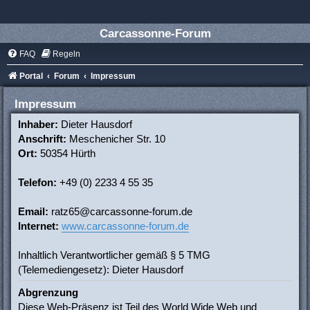
Carcassonne-Forum
FAQ
Regeln
Portal
Forum
Impressum
Impressum
Inhaber:
Dieter Hausdorf
Anschrift:
Meschenicher Str. 10
Ort:
50354 Hürth
Telefon:
+49 (0) 2233 4 55 35
Email:
ratz65@carcassonne-forum.de
Internet:
www.carcassonne-forum.de
Inhaltlich Verantwortlicher gemäß § 5 TMG
(Telemediengesetz): Dieter Hausdorf
Abgrenzung
Diese Web-Präsenz ist Teil des World Wide Web und