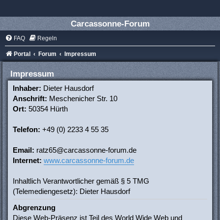
Carcassonne-Forum
FAQ
Regeln
Portal
Forum
Impressum
Impressum
Inhaber:
Dieter Hausdorf
Anschrift:
Meschenicher Str. 10
Ort:
50354 Hürth
Telefon:
+49 (0) 2233 4 55 35
Email:
ratz65@carcassonne-forum.de
Internet:
www.carcassonne-forum.de
Inhaltlich Verantwortlicher gemäß § 5 TMG
(Telemediengesetz): Dieter Hausdorf
Abgrenzung
Diese Web-Präsenz ist Teil des World Wide Web und