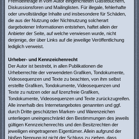
Fremdeinträge in vom Autor eingerichteten Gästebüchern,
Diskussionsforen und Mailinglisten. Für illegale, fehlerhafte
oder unvollständige Inhalte und insbesondere für Schäden,
die aus der Nutzung oder Nichtnutzung solcherart
dargebotener Informationen entstehen, haftet allein der
Anbieter der Seite, auf welche verwiesen wurde, nicht
derjenige, der über Links auf die jeweilige Veröffentlichung
lediglich verweist.
Urheber- und Kennzeichenrecht
Der Autor ist bestrebt, in allen Publikationen die
Urheberrechte der verwendeten Grafiken, Tondokumente,
Videosequenzen und Texte zu beachten, von ihm selbst
erstellte Grafiken, Tondokumente, Videosequenzen und
Texte zu nutzen oder auf lizenzfreie Grafiken,
Tondokumente, Videosequenzen und Texte zurückzugreifen.
Alle innerhalb des Internetangebotes genannten und ggf.
durch Dritte geschützten Marken- und Warenzeichen
unterliegen uneingeschränkt den Bestimmungen des jeweils
gültigen Kennzeichenrechts und den Besitzrechten der
jeweiligen eingetragenen Eigentümer. Allein aufgrund der
bloßen Nennung ist nicht der Schluss zu ziehen, dass