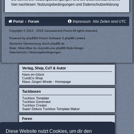
hier nachlesen:
Nutzungsbedingungen
und
Datenschutzerklärung
Portal
Forum
Impressum
Alle Zeiten sind
UTC
Copyright © 2012 - 2026 Carcassonne-Forum All rights reserved.
Powered by
phpBB
® Forum Software © phpBB Limited
Deutsche Übersetzung durch
phpBB.de
Style: Silver-Blue by Joyce&Luna
phpBB-Style-Design
Datenschutz
|
Nutzungsbedingungen
Verlag, Shop, CoT & Autor
Hans-im-Glück
CundCo-Shop
Klaus-Jürgen Wrede - Homepage
Tuckboxen
Tuckbox Template
Tuckbox Generator
Tuckbox Creator
Super Deluxe Tuckbox Template Maker
Foren
Carcassonne-Forum (deutsch)
CarcassonneCentral (englisch)
Diese Website nutzt Cookies, um dir den
Carcassonne Latvija (lettisch)