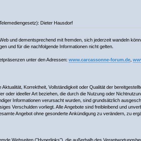
(Telemediengesetz): Dieter Hausdorf
Web und dementsprechend mit fremden, sich jederzeit wandeln könne
en und für die nachfolgende Informationen nicht gelten.
rnetpräsenzen unter den Adressen:
www.carcassonne-forum.de
,
www
Aktualität, Korrektheit, Vollständigkeit oder Qualität der bereitgest
ler oder ideeller Art beziehen, die durch die Nutzung oder Nichtnutz
ändiger Informationen verursacht wurden, sind grundsätzlich ausgesch
iges Verschulden vorliegt. Alle Angebote sind freibleibend und unverb
 gesamte Angebot ohne gesonderte Ankündigung zu verändern, zu ergä
fremde Webseiten ("Hyperlinks"), die außerhalb des Verantwortungsbe