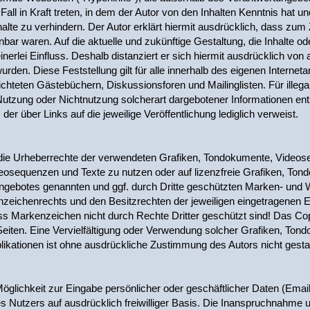
Fall in Kraft treten, in dem der Autor von den Inhalten Kenntnis hat
alte zu verhindern. Der Autor erklärt hiermit ausdrücklich, dass zum 
nbar waren. Auf die aktuelle und zukünftige Gestaltung, die Inhalte od
nerlei Einfluss. Deshalb distanziert er sich hiermit ausdrücklich von a
urden. Diese Feststellung gilt für alle innerhalb des eigenen Intern
chteten Gästebüchern, Diskussionsforen und Mailinglisten. Für illegale
tzung oder Nichtnutzung solcherart dargebotener Informationen entste
der über Links auf die jeweilige Veröffentlichung lediglich verweist.
nen die Urheberrechte der verwendeten Grafiken, Tondokumente, Vide
ideosequenzen und Texte zu nutzen oder auf lizenzfreie Grafiken, T
tangebotes genannten und ggf. durch Dritte geschützten Marken- und
zeichenrechts und den Besitzrechten der jeweiligen eingetragenen Ei
s Markenzeichen nicht durch Rechte Dritter geschützt sind! Das Copyr
er Seiten. Eine Vervielfältigung oder Verwendung solcher Grafiken, T
ikationen ist ohne ausdrückliche Zustimmung des Autors nicht gestat
Möglichkeit zur Eingabe persönlicher oder geschäftlicher Daten (Ema
es Nutzers auf ausdrücklich freiwilliger Basis. Die Inanspruchnahme 