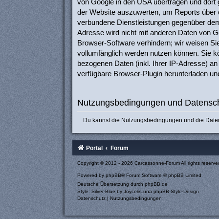
von Google in den USA übertragen und dort 
der Website auszuwerten, um Reports über d
verbundene Dienstleistungen gegenüber dem 
Adresse wird nicht mit anderen Daten von G
Browser-Software verhindern; wir weisen Sie
vollumfänglich werden nutzen können. Sie k
bezogenen Daten (inkl. Ihrer IP-Adresse) an
verfügbare Browser-Plugin herunterladen und
Nutzungsbedingungen und Datensch
Du kannst die Nutzungsbedingungen und die Datens
Portal
Forum
Copyright © 2012 - 2026 Carcassonne-Forum All rights reserve
Powered by
phpBB
® Forum Software © phpBB Limited
Deutsche Übersetzung durch
phpBB.de
Style: Silver-Blue by Joyce&Luna
phpBB-Style-Design
Datenschutz
|
Nutzungsbedingungen