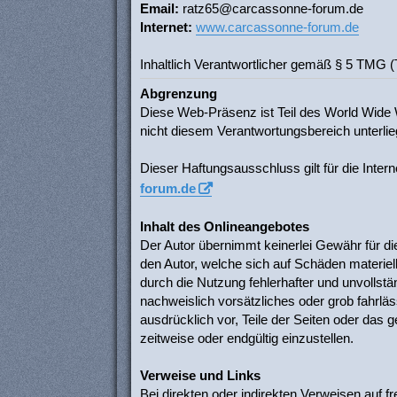
Email:
ratz65@carcassonne-forum.de
Internet:
www.carcassonne-forum.de
Inhaltlich Verantwortlicher gemäß § 5 TMG 
Abgrenzung
Diese Web-Präsenz ist Teil des World Wide 
nicht diesem Verantwortungsbereich unterlieg
Dieser Haftungsausschluss gilt für die Inte
forum.de
Inhalt des Onlineangebotes
Der Autor übernimmt keinerlei Gewähr für die 
den Autor, welche sich auf Schäden materiel
durch die Nutzung fehlerhafter und unvollst
nachweislich vorsätzliches oder grob fahrläss
ausdrücklich vor, Teile der Seiten oder das
zeitweise oder endgültig einzustellen.
Verweise und Links
Bei direkten oder indirekten Verweisen auf 