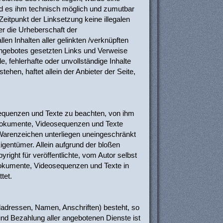
 und es ihm technisch möglich und zumutbar
Zeitpunkt der Linksetzung keine illegalen
er die Urheberschaft der
llen Inhalten aller gelinkten /verknüpften
etangebotes gesetzten Links und Verweise
, fehlerhafte oder unvollständige Inhalte
hen, haftet allein der Anbieter der Seite,
osequenzen und Texte zu beachten, von ihm
ondokumente, Videosequenzen und Texte
 Warenzeichen unterliegen uneingeschränkt
gentümer. Allein aufgrund der bloßen
ight für veröffentlichte, vom Autor selbst
ondokumente, Videosequenzen und Texte in
tet.
iladressen, Namen, Anschriften) besteht, so
und Bezahlung aller angebotenen Dienste ist