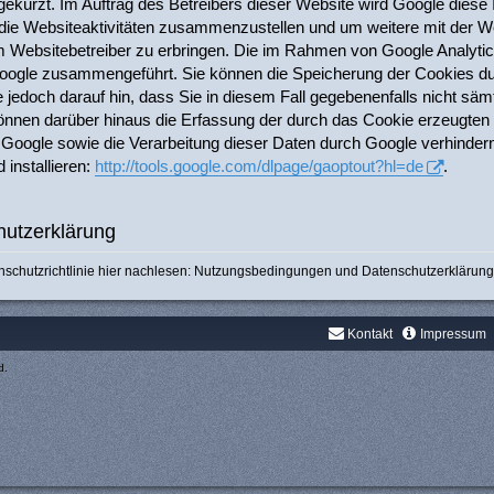
gekürzt. Im Auftrag des Betreibers dieser Website wird Google diese
ie Websiteaktivitäten zusammenzustellen und um weitere mit der We
Websitebetreiber zu erbringen. Die im Rahmen von Google Analytics
oogle zusammengeführt. Sie können die Speicherung der Cookies dur
 jedoch darauf hin, dass Sie in diesem Fall gegebenenfalls nicht säm
önnen darüber hinaus die Erfassung der durch das Cookie erzeugten 
 Google sowie die Verarbeitung dieser Daten durch Google verhinder
 installieren:
http://tools.google.com/dlpage/gaoptout?hl=de
.
utzerklärung
chutzrichtlinie hier nachlesen:
Nutzungsbedingungen
und
Datenschutzerklärung
Kontakt
Impressum
d.