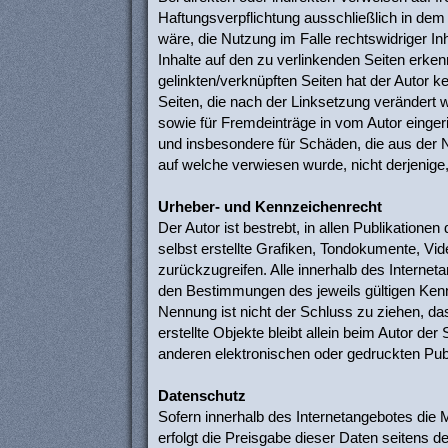
Haftungsverpflichtung ausschließlich in dem 
wäre, die Nutzung im Falle rechtswidriger Inh
Inhalte auf den zu verlinkenden Seiten erken
gelinkten/verknüpften Seiten hat der Autor kei
Seiten, die nach der Linksetzung verändert w
sowie für Fremdeinträge in vom Autor eingeri
und insbesondere für Schäden, die aus der Nu
auf welche verwiesen wurde, nicht derjenige, 
Urheber- und Kennzeichenrecht
Der Autor ist bestrebt, in allen Publikatio
selbst erstellte Grafiken, Tondokumente, V
zurückzugreifen. Alle innerhalb des Interne
den Bestimmungen des jeweils gültigen Kenn
Nennung ist nicht der Schluss zu ziehen, das
erstellte Objekte bleibt allein beim Autor d
anderen elektronischen oder gedruckten Publ
Datenschutz
Sofern innerhalb des Internetangebotes die 
erfolgt die Preisgabe dieser Daten seitens d