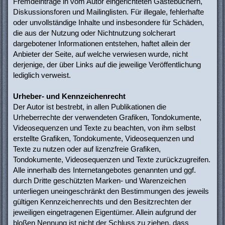
Fremdeinträge in vom Autor eingerichteten Gästebüchern,
Diskussionsforen und Mailinglisten. Für illegale, fehlerhafte
oder unvollständige Inhalte und insbesondere für Schäden,
die aus der Nutzung oder Nichtnutzung solcherart
dargebotener Informationen entstehen, haftet allein der
Anbieter der Seite, auf welche verwiesen wurde, nicht
derjenige, der über Links auf die jeweilige Veröffentlichung
lediglich verweist.
Urheber- und Kennzeichenrecht
Der Autor ist bestrebt, in allen Publikationen die
Urheberrechte der verwendeten Grafiken, Tondokumente,
Videosequenzen und Texte zu beachten, von ihm selbst
erstellte Grafiken, Tondokumente, Videosequenzen und
Texte zu nutzen oder auf lizenzfreie Grafiken,
Tondokumente, Videosequenzen und Texte zurückzugreifen.
Alle innerhalb des Internetangebotes genannten und ggf.
durch Dritte geschützten Marken- und Warenzeichen
unterliegen uneingeschränkt den Bestimmungen des jeweils
gültigen Kennzeichenrechts und den Besitzrechten der
jeweiligen eingetragenen Eigentümer. Allein aufgrund der
bloßen Nennung ist nicht der Schluss zu ziehen, dass