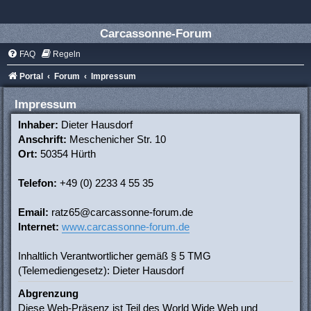
Carcassonne-Forum
FAQ
Regeln
Portal
Forum
Impressum
Impressum
Inhaber:
Dieter Hausdorf
Anschrift:
Meschenicher Str. 10
Ort:
50354 Hürth
Telefon:
+49 (0) 2233 4 55 35
Email:
ratz65@carcassonne-forum.de
Internet:
www.carcassonne-forum.de
Inhaltlich Verantwortlicher gemäß § 5 TMG
(Telemediengesetz): Dieter Hausdorf
Abgrenzung
Diese Web-Präsenz ist Teil des World Wide Web und