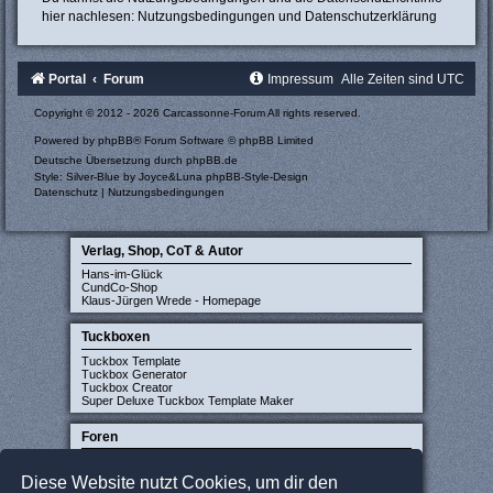
hier nachlesen:
Nutzungsbedingungen
und
Datenschutzerklärung
Portal
Forum
Impressum
Alle Zeiten sind
UTC
Copyright © 2012 - 2026 Carcassonne-Forum All rights reserved.
Powered by
phpBB
® Forum Software © phpBB Limited
Deutsche Übersetzung durch
phpBB.de
Style: Silver-Blue by Joyce&Luna
phpBB-Style-Design
Datenschutz
|
Nutzungsbedingungen
Verlag, Shop, CoT & Autor
Hans-im-Glück
CundCo-Shop
Klaus-Jürgen Wrede - Homepage
Tuckboxen
Tuckbox Template
Tuckbox Generator
Tuckbox Creator
Super Deluxe Tuckbox Template Maker
Foren
Carcassonne-Forum (deutsch)
CarcassonneCentral (englisch)
Diese Website nutzt Cookies, um dir den
Carcassonne Latvija (lettisch)